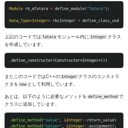
Module
rb_mTatara
=
define_module
(
"Tatara"
);
Data_Type
<
Integer
>
rbcInteger
=
define_class_under
<
I
上記のコードでは
モジュール内に
クラス
Tatara
Integer
を作成しています。
またこのコードではC++の
クラスのコンストラ
Integer
クタを
として利用しています。
new
あとは、以下のように必要なメソッドを
で
define_method
クラスに追加しています。
.
define_method
(
"value"
,
&
Integer
::
return_value
)
.
define_method
(
"value="
,
&
Integer
::
assignment
);