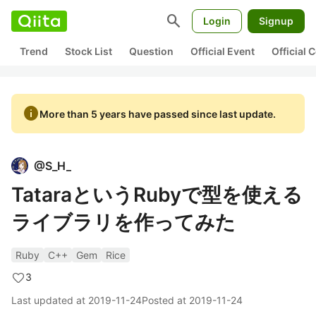
search
Login
Signup
Trend
Stock List
Question
Official Event
Official
info
More than 5 years have passed since last update.
@
S_H_
TataraというRubyで型を使える
ライブラリを作ってみた
Ruby
C++
Gem
Rice
3
Last updated at
2019-11-24
Posted at
2019-11-24