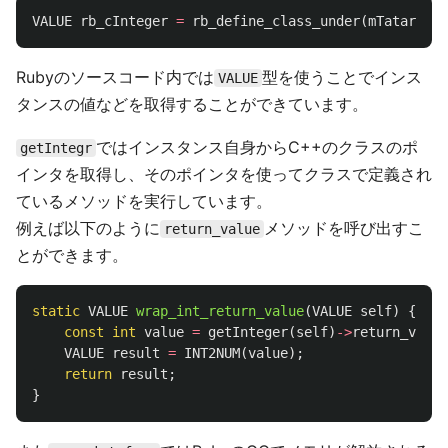
VALUE
rb_cInteger
=
rb_define_class_under
(
mTatara
,
"
Rubyのソースコード内では
型を使うことでインス
VALUE
タンスの値などを取得することができています。
ではインスタンス自身からC++のクラスのポ
getIntegr
インタを取得し、そのポインタを使ってクラスで定義され
ているメソッドを実行しています。
例えば以下のように
メソッドを呼び出すこ
return_value
とができます。
static
VALUE
wrap_int_return_value
(
VALUE
self
)
{
const
int
value
=
getInteger
(
self
)
->
return_value
VALUE
result
=
INT2NUM
(
value
);
return
result
;
}