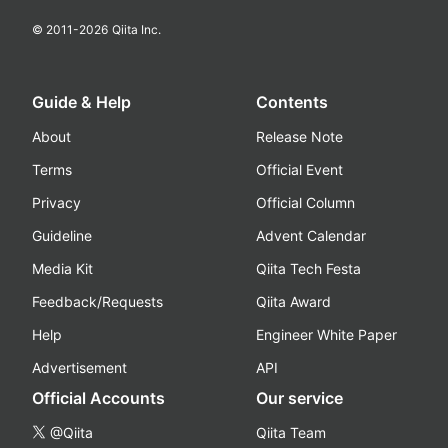
© 2011-
2026
Qiita Inc.
Guide & Help
Contents
About
Release Note
Terms
Official Event
Privacy
Official Column
Guideline
Advent Calendar
Media Kit
Qiita Tech Festa
Feedback/Requests
Qiita Award
Help
Engineer White Paper
Advertisement
API
Official Accounts
Our service
@Qiita
Qiita Team