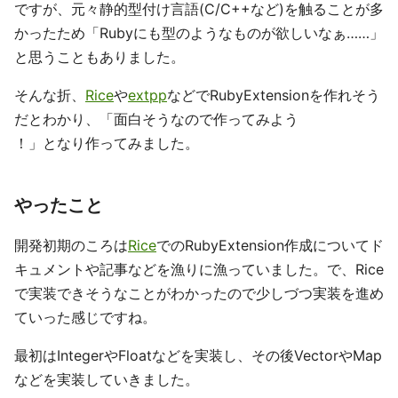
ですが、元々静的型付け言語(C/C++など)を触ることが多
かったため「Rubyにも型のようなものが欲しいなぁ……」
と思うこともありました。
そんな折、
Rice
や
extpp
などでRubyExtensionを作れそう
だとわかり、「面白そうなので作ってみよう
！」となり作ってみました。
やったこと
開発初期のころは
Rice
でのRubyExtension作成についてド
キュメントや記事などを漁りに漁っていました。で、Rice
で実装できそうなことがわかったので少しづつ実装を進め
ていった感じですね。
最初はIntegerやFloatなどを実装し、その後VectorやMap
などを実装していきました。