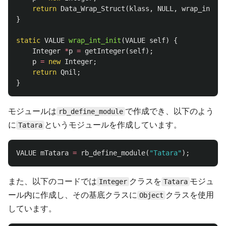
return
Data_Wrap_Struct
(
klass
,
NULL
,
wrap_int_fr
}
static
VALUE
wrap_int_init
(
VALUE
self
)
{
Integer
*
p
=
getInteger
(
self
);
p
=
new
Integer
;
return
Qnil
;
}
モジュールは
で作成でき、以下のよう
rb_define_module
に
というモジュールを作成しています。
Tatara
VALUE
mTatara
=
rb_define_module
(
"Tatara"
);
また、以下のコードでは
クラスを
モジュ
Integer
Tatara
ール内に作成し、その基底クラスに
クラスを使用
Object
しています。