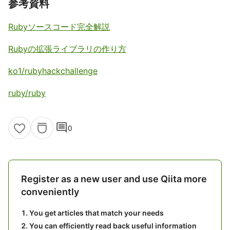
参考資料
Rubyソースコード完全解説
Rubyの拡張ライブラリの作り方
ko1/rubyhackchallenge
ruby/ruby
comment
0
Register as a new user and use Qiita more
conveniently
You get articles that match your needs
You can efficiently read back useful information