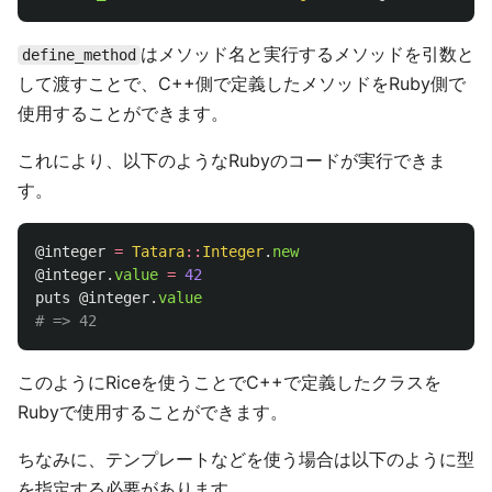
はメソッド名と実行するメソッドを引数と
define_method
して渡すことで、C++側で定義したメソッドをRuby側で
使用することができます。
これにより、以下のようなRubyのコードが実行できま
す。
@integer
=
Tatara
::
Integer
.
new
@integer
.
value
=
42
puts
@integer
.
value
# => 42
このようにRiceを使うことでC++で定義したクラスを
Rubyで使用することができます。
ちなみに、テンプレートなどを使う場合は以下のように型
を指定する必要があります。