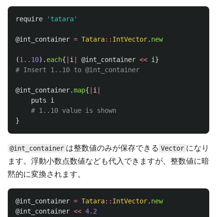
require
'tatara'
@int_container
=
Tatara
::
IntVector
.
new
(
1
..
10
).
each
{
|
i
|
@int_container
<<
i
}
# Insert 1..10 to @int_container
@int_container
.
map
{
|
i
|
puts
i
# 1..10 value is shown
}
は整数値のみが保存できる
になり
@int_container
Vector
ます。浮動小数点数値なども代入できますが、整数値に暗
黙的に変換されます。
@int_container
=
Tatara
::
IntVector
.
new
@int_container
<<
4.2