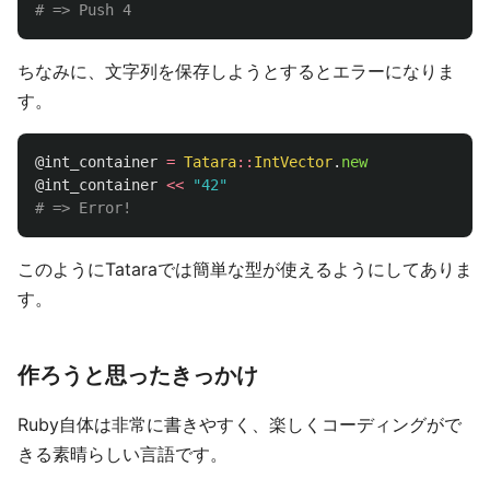
# => Push 4
ちなみに、文字列を保存しようとするとエラーになりま
す。
@int_container
=
Tatara
::
IntVector
.
new
@int_container
<<
"42"
# => Error!
このようにTataraでは簡単な型が使えるようにしてありま
す。
作ろうと思ったきっかけ
Ruby自体は非常に書きやすく、楽しくコーディングがで
きる素晴らしい言語です。