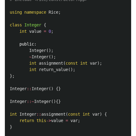
using
namespace
Rice
;
class
Integer
{
int
value
=
0
;
public:
Integer
();
~
Integer
();
int
assignment
(
const
int
var
);
int
return_value
();
};
Integer
::
Integer
()
{}
Integer
::~
Integer
(){}
int
Integer
::
assignment
(
const
int
var
)
{
return
this
->
value
=
var
;
}