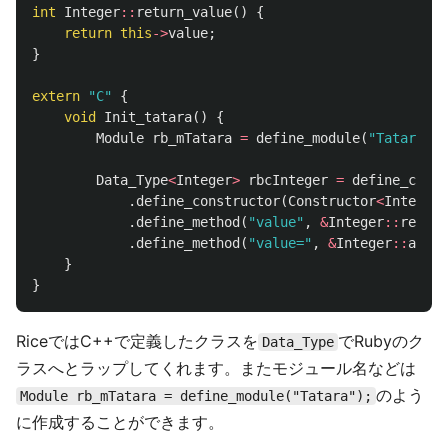
int
Integer
::
return_value
()
{
return
this
->
value
;
}
extern
"C"
{
void
Init_tatara
()
{
Module
rb_mTatara
=
define_module
(
"Tatara"
);
Data_Type
<
Integer
>
rbcInteger
=
define_class
.
define_constructor
(
Constructor
<
Integer
>
.
define_method
(
"value"
,
&
Integer
::
return
.
define_method
(
"value="
,
&
Integer
::
assig
}
}
RiceではC++で定義したクラスを
でRubyのク
Data_Type
ラスへとラップしてくれます。またモジュール名などは
のよう
Module rb_mTatara = define_module("Tatara");
に作成することができます。