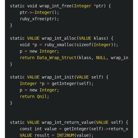
static
void
wrap_int_free
(
Integer
*
ptr
)
{
ptr
->~
Integer
();
ruby_xfree
(
ptr
);
}
static
VALUE
wrap_int_alloc
(
VALUE
klass
)
{
void
*
p
=
ruby_xmalloc
(
sizeof
(
Integer
));
p
=
new
Integer
;
return
Data_Wrap_Struct
(
klass
,
NULL
,
wrap_int_fr
}
static
VALUE
wrap_int_init
(
VALUE
self
)
{
Integer
*
p
=
getInteger
(
self
);
p
=
new
Integer
;
return
Qnil
;
}
static
VALUE
wrap_int_return_value
(
VALUE
self
)
{
const
int
value
=
getInteger
(
self
)
->
return_value
VALUE
result
=
INT2NUM
(
value
);