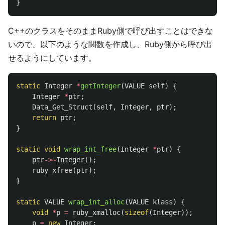
}
C++のクラスをそのままRuby側で呼び出すことはできな
いので、以下のような関数を作成し、Ruby側から呼び出
せるようにしています。
static
Integer
*
getInteger
(
VALUE
self
)
{
Integer
*
ptr
;
Data_Get_Struct
(
self
,
Integer
,
ptr
);
return
ptr
;
}
static
void
wrap_int_free
(
Integer
*
ptr
)
{
ptr
->~
Integer
();
ruby_xfree
(
ptr
);
}
static
VALUE
wrap_int_alloc
(
VALUE
klass
)
{
void
*
p
=
ruby_xmalloc
(
sizeof
(
Integer
));
p
=
new
Integer
;