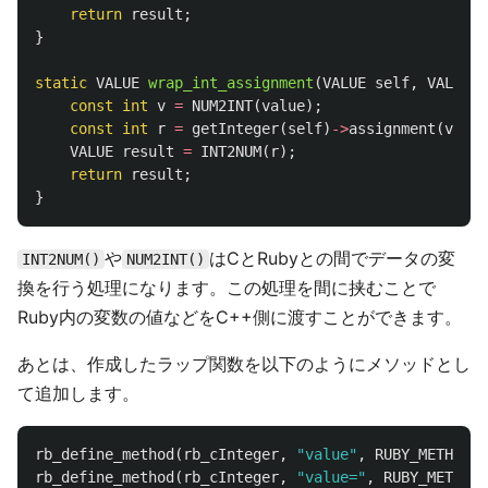
return
result
;
}
static
VALUE
wrap_int_assignment
(
VALUE
self
,
VALUE
v
const
int
v
=
NUM2INT
(
value
);
const
int
r
=
getInteger
(
self
)
->
assignment
(
v
);
VALUE
result
=
INT2NUM
(
r
);
return
result
;
}
や
はCとRubyとの間でデータの変
INT2NUM()
NUM2INT()
換を行う処理になります。この処理を間に挟むことで
Ruby内の変数の値などをC++側に渡すことができます。
あとは、作成したラップ関数を以下のようにメソッドとし
て追加します。
rb_define_method
(
rb_cInteger
,
"value"
,
RUBY_METHOD_F
rb_define_method
(
rb_cInteger
,
"value="
,
RUBY_METHOD_