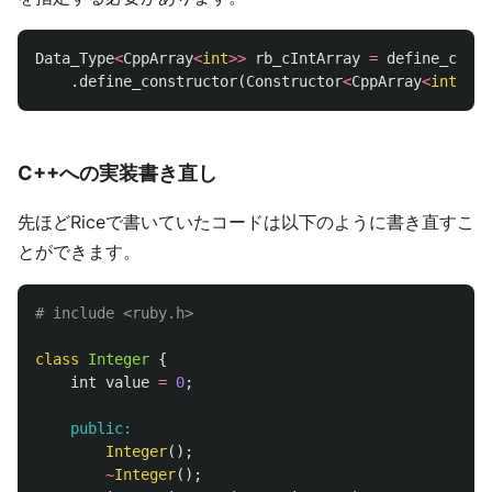
Data_Type
<
CppArray
<
int
>>
rb_cIntArray
=
define_class
.
define_constructor
(
Constructor
<
CppArray
<
int
>>
()
C++への実装書き直し
先ほどRiceで書いていたコードは以下のように書き直すこ
とができます。
# include <ruby.h>
class
Integer
{
int
value
=
0
;
public:

Integer
();
~
Integer
();