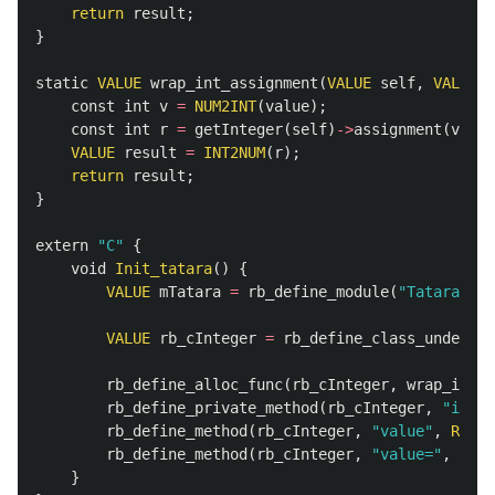
return
result
;
}
static
VALUE
wrap_int_assignment
(
VALUE
self
,
VALUE
v
const
int
v
=
NUM2INT
(
value
);
const
int
r
=
getInteger
(
self
)
->
assignment
(
v
);
VALUE
result
=
INT2NUM
(
r
);
return
result
;
}
extern
"C"
{
void
Init_tatara
()
{
VALUE
mTatara
=
rb_define_module
(
"Tatara"
);
VALUE
rb_cInteger
=
rb_define_class_under
(
mT
rb_define_alloc_func
(
rb_cInteger
,
wrap_int_a
rb_define_private_method
(
rb_cInteger
,
"initi
rb_define_method
(
rb_cInteger
,
"value"
,
RUBY_
rb_define_method
(
rb_cInteger
,
"value="
,
RUBY
}