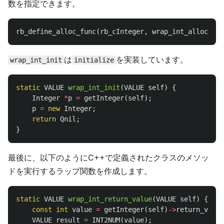
数を指定できます。
rb_define_alloc_func
(
rb_cInteger
,
wrap_int_alloc
);
は
を実装しています。
wrap_int_init
initialize
static
VALUE
wrap_int_init
(
VALUE
self
)
{
Integer
*
p
=
getInteger
(
self
);
p
=
new
Integer
;
return
Qnil
;
}
最後に、以下のようにC++で定義されたクラスのメソッ
ドを実行するラップ関数を作成します。
static
VALUE
wrap_int_return_value
(
VALUE
self
)
{
const
int
value
=
getInteger
(
self
)
->
return_value
VALUE
result
=
INT2NUM
(
value
);