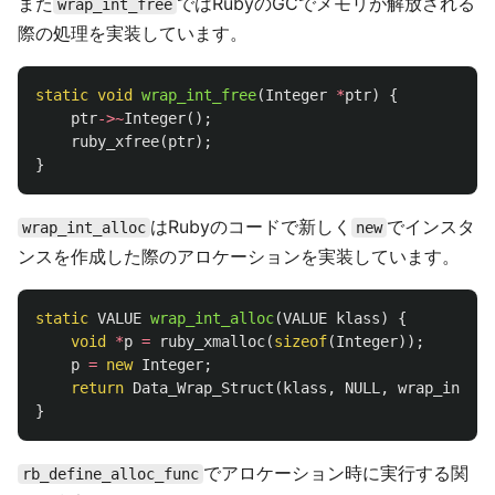
また
ではRubyのGCでメモリが解放される
wrap_int_free
際の処理を実装しています。
static
void
wrap_int_free
(
Integer
*
ptr
)
{
ptr
->~
Integer
();
ruby_xfree
(
ptr
);
}
はRubyのコードで新しく
でインスタ
wrap_int_alloc
new
ンスを作成した際のアロケーションを実装しています。
static
VALUE
wrap_int_alloc
(
VALUE
klass
)
{
void
*
p
=
ruby_xmalloc
(
sizeof
(
Integer
));
p
=
new
Integer
;
return
Data_Wrap_Struct
(
klass
,
NULL
,
wrap_int_fr
}
でアロケーション時に実行する関
rb_define_alloc_func