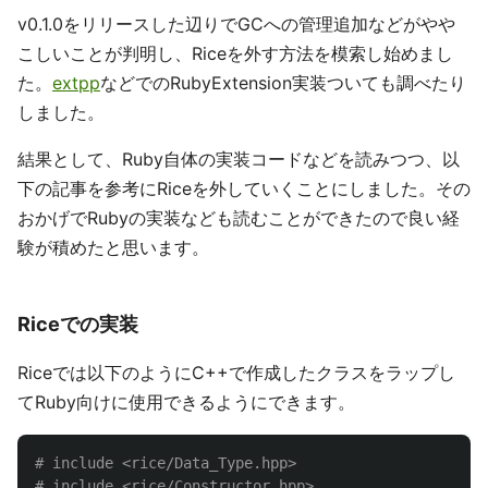
v0.1.0をリリースした辺りでGCへの管理追加などがやや
こしいことが判明し、Riceを外す方法を模索し始めまし
た。
extpp
などでのRubyExtension実装ついても調べたり
しました。
結果として、Ruby自体の実装コードなどを読みつつ、以
下の記事を参考にRiceを外していくことにしました。その
おかげでRubyの実装なども読むことができたので良い経
験が積めたと思います。
Riceでの実装
Riceでは以下のようにC++で作成したクラスをラップし
てRuby向けに使用できるようにできます。
# include <rice/Data_Type.hpp>
