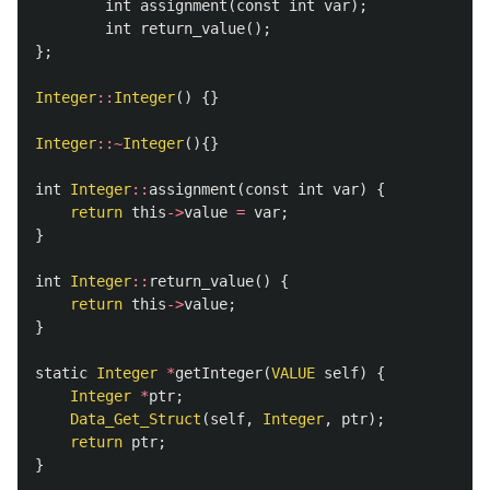
int
assignment
(
const
int
var
);
int
return_value
();
};
Integer
::
Integer
()
{}
Integer
::~
Integer
(){}
int
Integer
::
assignment
(
const
int
var
)
{
return
this
->
value
=
var
;
}
int
Integer
::
return_value
()
{
return
this
->
value
;
}
static
Integer
*
getInteger
(
VALUE
self
)
{
Integer
*
ptr
;
Data_Get_Struct
(
self
,
Integer
,
ptr
);
return
ptr
;
}