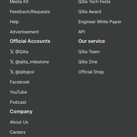
Media Kit
Qiita Tech Festa
Feedback/Requests
Qiita Award
Help
Engineer White Paper
Advertisement
API
Official Accounts
Our service
@Qiita
Qiita Team
@qiita_milestone
Qiita Zine
@qiitapoi
Official Shop
Facebook
YouTube
Podcast
Company
About Us
Careers