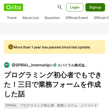
search
Login
Signup
Trend
Stock List
Question
Official Event
Official
info
More than 1 year has passed since last update.
@
SPIRAL_internship
in
スパイラル株式会社
プログラミング初心者でもでき
た！三日で業務フォームを作成
した話
SPIRAL
プログラミング初心者
業務システム
ノーコード