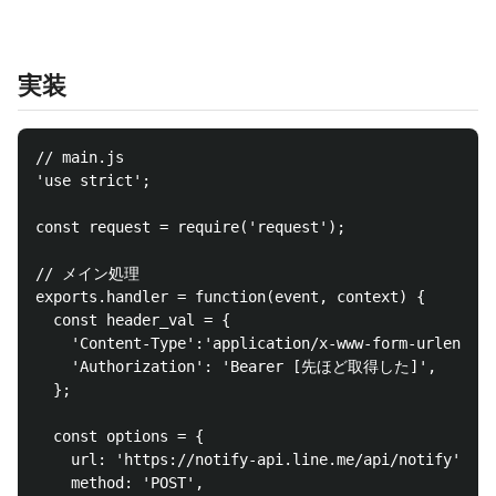
実装
// main.js

'use strict';

const request = require('request');

// メイン処理

exports.handler = function(event, context) {

  const header_val = {

    'Content-Type':'application/x-www-form-urlencode
    'Authorization': 'Bearer [先ほど取得した]',

  };

  const options = {

    url: 'https://notify-api.line.me/api/notify',

    method: 'POST',
