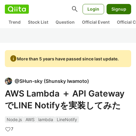
search
Login
Signup
Trend
Stock List
Question
Official Event
Official
info
More than 5 years have passed since last update.
@
SHun-sky
(
Shunsky Iwamoto
)
AWS Lambda ＋ API Gateway
でLINE Notifyを実装してみた
Node.js
AWS
lambda
LineNotify
7