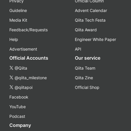
Privacy
Official Column
Guideline
Advent Calendar
Media Kit
Qiita Tech Festa
Feedback/Requests
Qiita Award
Help
Engineer White Paper
Advertisement
API
Official Accounts
Our service
@Qiita
Qiita Team
@qiita_milestone
Qiita Zine
@qiitapoi
Official Shop
Facebook
YouTube
Podcast
Company