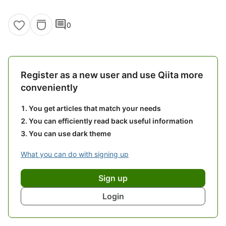
comment
0
Register as a new user and use Qiita more
conveniently
You get articles that match your needs
You can efficiently read back useful information
You can use dark theme
What you can do with signing up
Sign up
Login