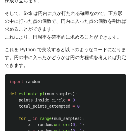
が成り立ちます。
そして、$x$ は円内に点が打たれる確率なので、正方形
の中に打った点の個数で、円内に入った点の個数を割れば
求めることができます。
これにより、円周率を確率的に求めることができます。
これを Python で実装すると以下のようなコードになりま
す。円の中に入ったかどうかは円の方程式を考えれば判定
できます。
import
random
def
estimate_pi
(
num_samples
):
points_inside_circle
=
0
total_points_attempted
=
0
for
_
in
range
(
num_samples
):
x
=
random
.
uniform
(
0
,
1
)
y
=
random
.
uniform
(
0
,
1
)