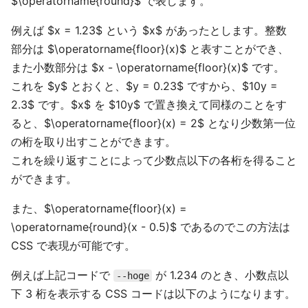
$\operatorname{round}$ で表します。
例えば $x = 1.23$ という $x$ があったとします。整数
部分は $\operatorname{floor}(x)$ と表すことができ、
また小数部分は $x - \operatorname{floor}(x)$ です。
これを $y$ とおくと、$y = 0.23$ ですから、$10y =
2.3$ です。$x$ を $10y$ で置き換えて同様のことをす
ると、$\operatorname{floor}(x) = 2$ となり少数第一位
の桁を取り出すことができます。
これを繰り返すことによって少数点以下の各桁を得ること
ができます。
また、$\operatorname{floor}(x) =
\operatorname{round}(x - 0.5)$ であるのでこの方法は
CSS で表現が可能です。
例えば上記コードで
が 1.234 のとき、小数点以
--hoge
下 3 桁を表示する CSS コードは以下のようになります。