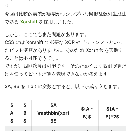
す。
今回は比較的実装が容易かつシンプルな疑似乱数列生成法
である
Xorshift
を採用しました。
しかし、ここでもまた問題があります。
CSS には Xorshift で必要な XOR やビットシフトといっ
たビット演算がありません。そのため Xorshift を実装す
ることは不可能そうです。
ですが、四則演算は可能です。そのためうまく四則演算だ
けを使ってビット演算を表現できないか考えます。
$A, B$ を 1 bit の変数とすると、以下が成り立ちます。
$
$
$A
$(A -
$(A -
A
B
\mathbin{xor}
B)$
B)^2$
$
$
B$