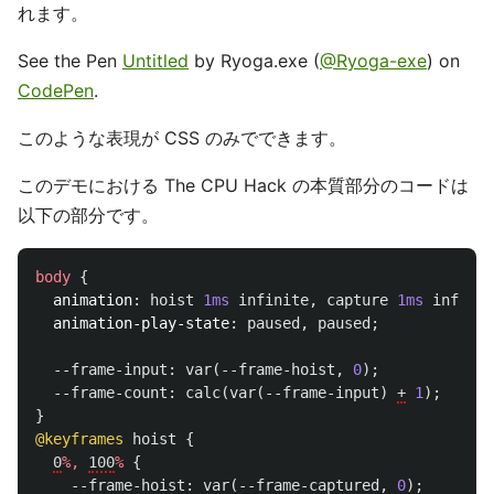
れます。
See the Pen
Untitled
by Ryoga.exe (
@Ryoga-exe
) on
CodePen
.
このような表現が CSS のみでできます。
このデモにおける The CPU Hack の本質部分のコードは
以下の部分です。
body
{
animation
:
hoist
1ms
infinite
,
capture
1ms
infinit
animation-play-state
:
paused
,
paused
;
--frame-input
:
var
(
--frame-hoist
,
0
);
--frame-count
:
calc
(
var
(
--frame-input
)
+
1
);
}
@keyframes
hoist
{
0
%,
100
%
{
--frame-hoist
:
var
(
--frame-captured
,
0
);