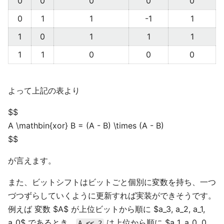
0
0
0
0
0
0
1
1
-1
1
1
0
1
1
1
1
1
0
0
0
よって上記の表より
$$
A \mathbin{xor} B = (A - B) \times (A - B)
$$
が言えます。
また、ビットシフトはビットごと個別に変数を持ち、一つ
づつずらしていくように更新すれば実装ができそうです。
例えば 変数 $A$ が上位ビットから順に $a_3, a_2, a_1,
a_0$ であるとき、
は上位から順に $a_1, a_0, 0,
A << 2