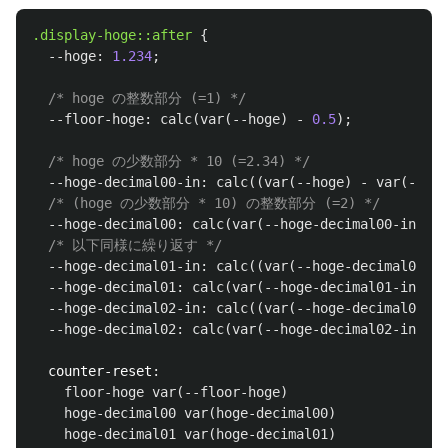
.display-hoge
::after
{
--hoge
:
1.234
;
/* hoge の整数部分 (=1) */
--floor-hoge
:
calc
(
var
(
--hoge
)
-
0.5
);
/* hoge の少数部分 * 10 (=2.34) */
--hoge-decimal00-in
:
calc
((
var
(
--hoge
)
-
var
(
--flo
/* (hoge の少数部分 * 10) の整数部分 (=2) */
--hoge-decimal00
:
calc
(
var
(
--hoge-decimal00-in
)
-
/* 以下同様に繰り返す */
--hoge-decimal01-in
:
calc
((
var
(
--hoge-decimal00-in
--hoge-decimal01
:
calc
(
var
(
--hoge-decimal01-in
)
-
--hoge-decimal02-in
:
calc
((
var
(
--hoge-decimal01-in
--hoge-decimal02
:
calc
(
var
(
--hoge-decimal02-in
)
-
counter-reset
:
floor-hoge
var
(
--floor-hoge
)
hoge-decimal00
var
(
hoge-decimal00
)
hoge-decimal01
var
(
hoge-decimal01
)