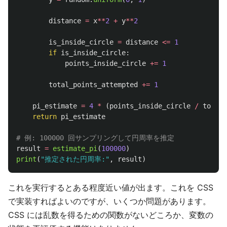
distance
=
x
**
2
+
y
**
2
is_inside_circle
=
distance
<=
1
if
is_inside_circle
:
points_inside_circle
+=
1
total_points_attempted
+=
1
pi_estimate
=
4
*
(
points_inside_circle
/
total_
return
pi_estimate
result
=
estimate_pi
(
100000
)
print
(
"
推定された円周率:
"
,
result
)
これを実行するとある程度近い値が出ます。これを CSS
で実装すればよいのですが、いくつか問題があります。
CSS には乱数を得るための関数がないどころか、変数の