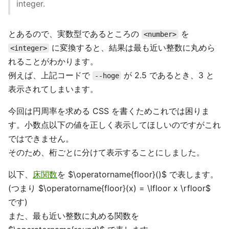
integer.
とあるので、実数型であるところの
を
<number>
に変換すると、結果は最も近い整数に丸めら
<integer>
れることがわかります。
例えば、上記コードで
が 2.5 であるとき、3 と
--hoge
表示されてしまいます。
今回は円周率を求める CSS を書くためこれでは困りま
す。小数点以下の値を正しく表示してほしいのですがこれ
ではできません。
そのため、桁ごとに分けて表示することにしました。
以下、
床関数
を $\operatorname{floor}()$ で表します。
(つまり $\operatorname{floor}(x) = \lfloor x \rfloor$
です)
また、最も近い整数に丸める関数を