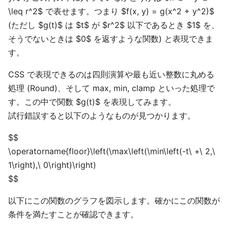
\leq r^2$ で表せます。つまり $f(x, y) = g(x^2 + y^2)$
(ただし $g(t)$ は $t$ が $r^2$ 以下であるとき $1$ を、
そうでないときは $0$ を返すような関数) と表現できま
す。
CSS で表現できるのは四則演算や最も近い整数に丸める
処理 (Round)、そして max, min, clamp といった処理で
す。この中で関数 $g(t)$ を表現してみます。
試行錯誤すると以下のようなものが見つかります。
$$
\operatorname{floor}\left(\max\left(\min\left(-t\ +\ 2,\
1\right),\ 0\right)\right)
$$
以下にこの関数のグラフを図示します。確かにこの関数が
条件を満たすことが確認できます。