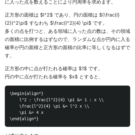
に入った点を数えることにより円周率を求めます。
正方形の面積は $l^2$ であり、円の面積は $(\frac{l}
{2})^2\pi$ すなわち $\frac{l^2}{4} \pi$ です。
多くの点を打つと、ある領域に入った点の数は、その領域
の面積に比例するはずなので、ランダムな点が円内に入る
確率が円の面積と正方形の面積の比率に等しくなるはずで
す。
正方形の中に点が打たれる確率は $1$ です。
円の中に点が打たれる確率を $x$ とすると、
\begin{align*}

    l^2 : \frac{l^2}{4} \pi &= 1 : x \\

    \frac{l^2}{4} \pi &= l^2 x \\

    \pi &= 4 x
