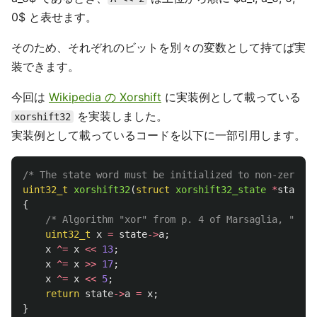
0$ と表せます。
そのため、それぞれのビットを別々の変数として持てば実
装できます。
今回は
Wikipedia の Xorshift
に実装例として載っている
を実装しました。
xorshift32
実装例として載っているコードを以下に一部引用します。
/* The state word must be initialized to non-zero */
uint32_t
xorshift32
(
struct
xorshift32_state
*
state
)
{
/* Algorithm "xor" from p. 4 of Marsaglia, "Xors
uint32_t
x
=
state
->
a
;
x
^=
x
<<
13
;
x
^=
x
>>
17
;
x
^=
x
<<
5
;
return
state
->
a
=
x
;
}