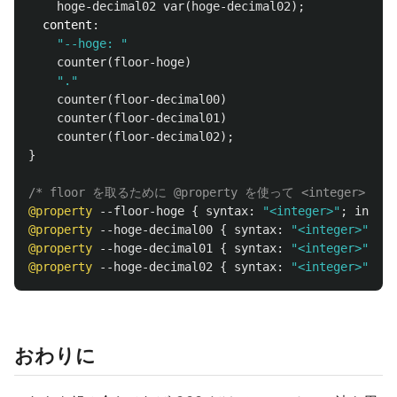
hoge-decimal02
var
(
hoge-decimal02
);
content
:
"--hoge: "
counter
(
floor-hoge
)
"."
counter
(
floor-decimal00
)
counter
(
floor-decimal01
)
counter
(
floor-decimal02
);
}
/* floor を取るために @property を使って <intege
@property
--floor-hoge
{
syntax
:
"<integer>"
;
initia
@property
--hoge-decimal00
{
syntax
:
"<integer>"
;
in
@property
--hoge-decimal01
{
syntax
:
"<integer>"
;
in
@property
--hoge-decimal02
{
syntax
:
"<integer>"
;
in
おわりに