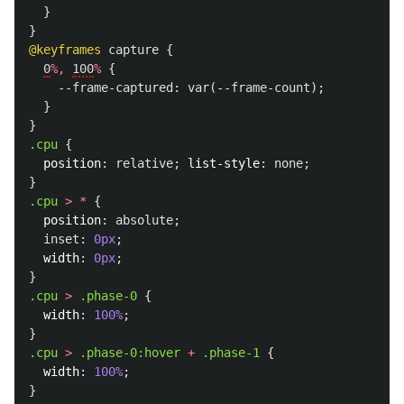
}
}
@keyframes
capture
{
0
%,
100
%
{
--frame-captured
:
var
(
--frame-count
);
}
}
.cpu
{
position
:
relative
;
list-style
:
none
;
}
.cpu
>
*
{
position
:
absolute
;
inset
:
0px
;
width
:
0px
;
}
.cpu
>
.phase-0
{
width
:
100%
;
}
.cpu
>
.phase-0
:hover
+
.phase-1
{
width
:
100%
;
}