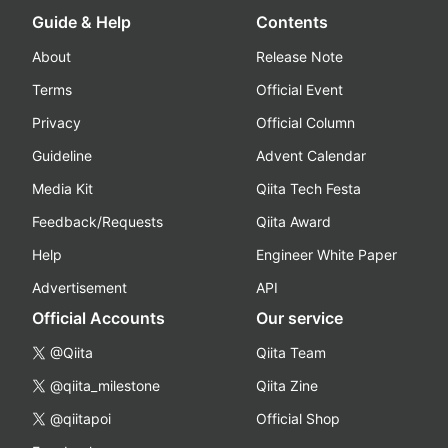
Guide & Help
Contents
About
Release Note
Terms
Official Event
Privacy
Official Column
Guideline
Advent Calendar
Media Kit
Qiita Tech Festa
Feedback/Requests
Qiita Award
Help
Engineer White Paper
Advertisement
API
Official Accounts
Our service
@Qiita
Qiita Team
@qiita_milestone
Qiita Zine
@qiitapoi
Official Shop