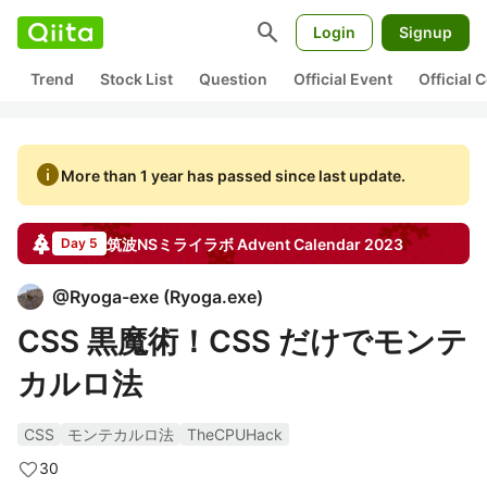
search
Login
Signup
Trend
Stock List
Question
Official Event
Official
info
More than 1 year has passed since last update.
筑波NSミライラボ
Advent Calendar
2023
Day 5
@
Ryoga-exe
(
Ryoga.exe
)
CSS 黒魔術！CSS だけでモンテ
カルロ法
CSS
モンテカルロ法
TheCPUHack
30