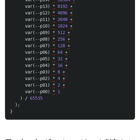
var
(
--p13
)
*
8192
+
var
(
--p12
)
*
4096
+
var
(
--p11
)
*
2048
+
var
(
--p10
)
*
1024
+
var
(
--p09
)
*
512
+
var
(
--p08
)
*
256
+
var
(
--p07
)
*
128
+
var
(
--p06
)
*
64
+
var
(
--p05
)
*
32
+
var
(
--p04
)
*
16
+
var
(
--p03
)
*
8
+
var
(
--p02
)
*
4
+
var
(
--p01
)
*
2
+
var
(
--p00
)
*
1
)
/
65535
);
}