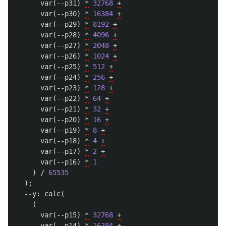
var
(
--p31
)
*
32768
+
var
(
--p30
)
*
16384
+
var
(
--p29
)
*
8192
+
var
(
--p28
)
*
4096
+
var
(
--p27
)
*
2048
+
var
(
--p26
)
*
1024
+
var
(
--p25
)
*
512
+
var
(
--p24
)
*
256
+
var
(
--p23
)
*
128
+
var
(
--p22
)
*
64
+
var
(
--p21
)
*
32
+
var
(
--p20
)
*
16
+
var
(
--p19
)
*
8
+
var
(
--p18
)
*
4
+
var
(
--p17
)
*
2
+
var
(
--p16
)
*
1
)
/
65535
);
--y
:
calc
(
(
var
(
--p15
)
*
32768
+
var
(
--p14
)
*
16384
+