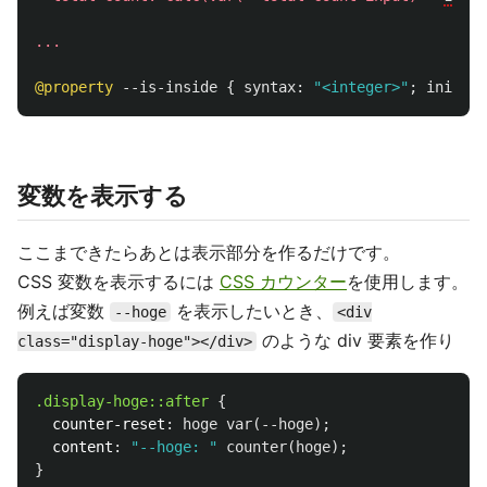
...
@property
--is-inside
{
syntax
:
"<integer>"
;
initial
変数を表示する
ここまできたらあとは表示部分を作るだけです。
CSS 変数を表示するには
CSS カウンター
を使用します。
例えば変数
を表示したいとき、
--hoge
<div
のような div 要素を作り
class="display-hoge"></div>
.display-hoge
::after
{
counter-reset
:
hoge
var
(
--hoge
);
content
:
"--hoge: "
counter
(
hoge
);
}