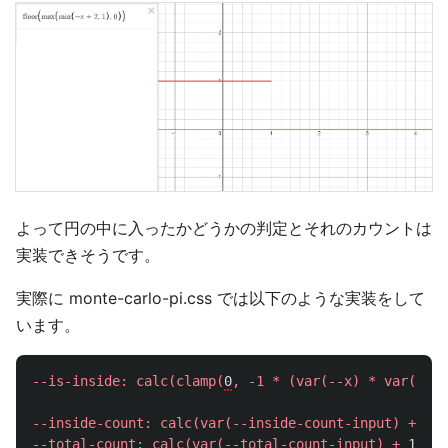
よって円の中に入ったかどうかの判定とそれのカウントは
実装できそうです。
実際に monte-carlo-pi.css では以下のような実装をして
います。
--is-inside
:
calc
(
clamp
(
0
,
-1
*
(
var
(
--x
)
*
var
(
--x
)
--inside-count
:
calc
(
var
(
--inside-count-input
)
+
var
--total-count
:
calc
(
var
(
--total-count-input
)
+
1
);