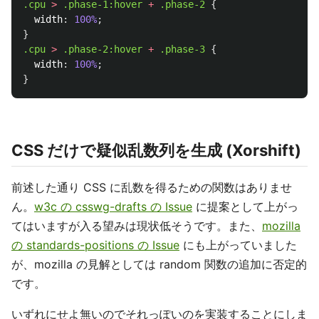
.cpu
>
.phase-1
:hover
+
.phase-2
{
width
:
100%
;
}
.cpu
>
.phase-2
:hover
+
.phase-3
{
width
:
100%
;
}
CSS だけで疑似乱数列を生成 (Xorshift)
前述した通り CSS に乱数を得るための関数はありませ
ん。
w3c の csswg-drafts の Issue
に提案として上がっ
てはいますが入る望みは現状低そうです。また、
mozilla
の standards-positions の Issue
にも上がっていました
が、mozilla の見解としては random 関数の追加に否定的
です。
いずれにせよ無いのでそれっぽいのを実装することにしま