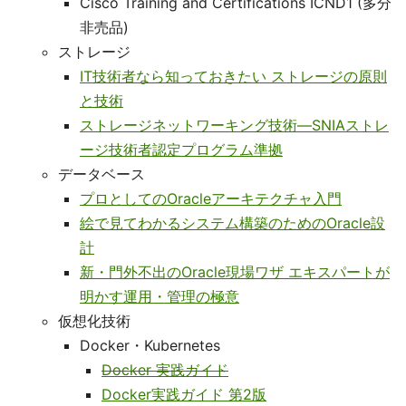
Cisco Training and Certifications ICND1 (多分
非売品)
ストレージ
IT技術者なら知っておきたい ストレージの原則
と技術
ストレージネットワーキング技術―SNIAストレ
ージ技術者認定プログラム準拠
データベース
プロとしてのOracleアーキテクチャ入門
絵で見てわかるシステム構築のためのOracle設
計
新・門外不出のOracle現場ワザ エキスパートが
明かす運用・管理の極意
仮想化技術
Docker・Kubernetes
Docker 実践ガイド
Docker実践ガイド 第2版