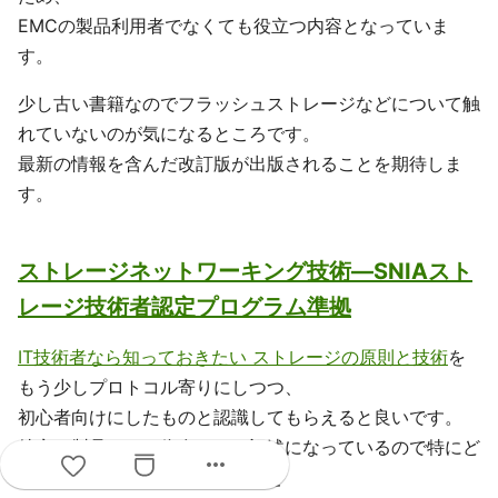
EMCの製品利用者でなくても役立つ内容となっていま
す。
少し古い書籍なのでフラッシュストレージなどについて触
れていないのが気になるところです。
最新の情報を含んだ改訂版が出版されることを期待しま
す。
ストレージネットワーキング技術―SNIAスト
レージ技術者認定プログラム準拠
IT技術者なら知っておきたい ストレージの原則と技術
を
もう少しプロトコル寄りにしつつ、
初心者向けにしたものと認識してもらえると良いです。
特定の製品などに依存しない記述になっているので特にど
more_horiz
このベンダの製品といった部分を