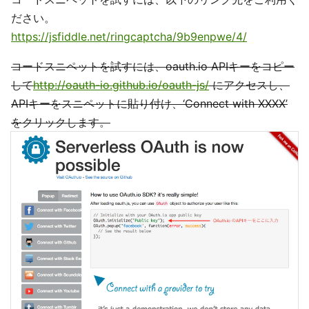
ださい。
https://jsfiddle.net/ringcaptcha/9b9enpwe/4/
コードスニペットを試すには、oauth.io APIキーをコピー
して
http://oauth-io.github.io/oauth-js/
にアクセスし、
APIキーをスニペットに貼り付け、‘Connect with XXXX’
をクリックします。