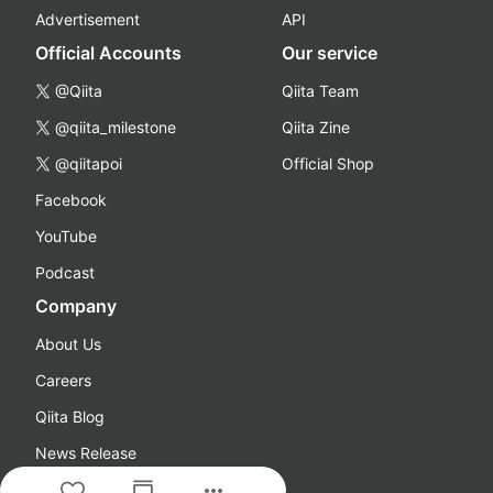
Advertisement
API
Official Accounts
Our service
@Qiita
Qiita Team
@qiita_milestone
Qiita Zine
@qiitapoi
Official Shop
Facebook
YouTube
Podcast
Company
About Us
Careers
Qiita Blog
News Release
more_horiz