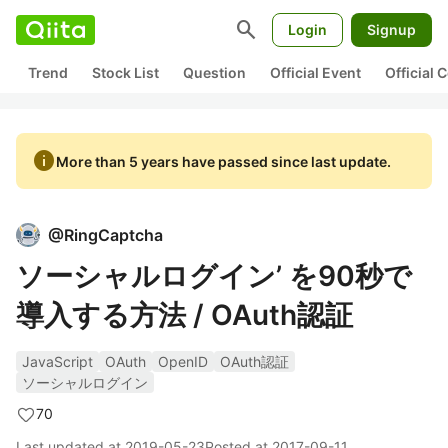
search
Login
Signup
Trend
Stock List
Question
Official Event
Official
info
More than 5 years have passed since last update.
@
RingCaptcha
ソーシャルログイン’ を90秒で
導入する方法 / OAuth認証
JavaScript
OAuth
OpenID
OAuth認証
ソーシャルログイン
70
Last updated at
2019-05-23
Posted at
2017-09-11