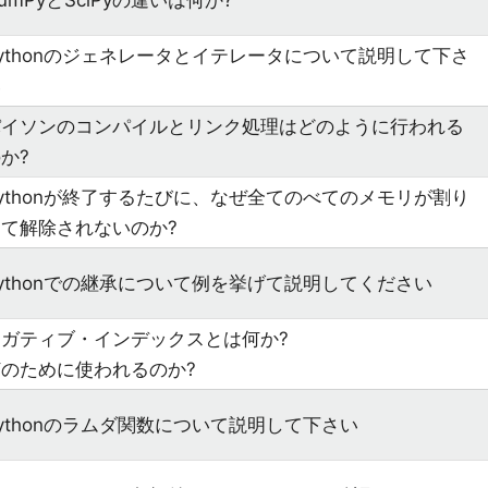
umPyとSciPyの違いは何か?
ythonのジェネレータとイテレータについて説明して下さ
い
パイソンのコンパイルとリンク処理はどのように行われる
か?
ythonが終了するたびに、なぜ全てのべてのメモリが割り
当て解除されないのか?
ythonでの継承について例を挙げて説明してください
ネガティブ・インデックスとは何か?
何のために使われるのか?
ythonのラムダ関数について説明して下さい