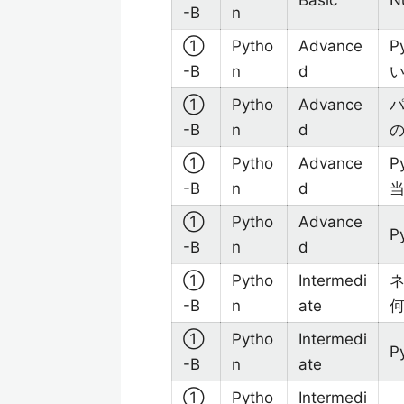
Basic
N
-B
n
①
Pytho
Advance
P
-B
n
d
①
Pytho
Advance
-B
n
d
の
①
Pytho
Advance
P
-B
n
d
①
Pytho
Advance
P
-B
n
d
①
Pytho
Intermedi
-B
n
ate
①
Pytho
Intermedi
P
-B
n
ate
①
Pytho
Intermedi