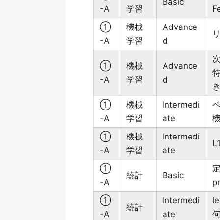
Basic
-A
学習
F
①
機械
Advance
-A
学習
d
①
機械
Advance
-A
学習
d
き
①
機械
Intermedi
-A
学習
ate
①
機械
Intermedi
L
-A
学習
ate
①
定
統計
Basic
-A
p
①
Intermedi
l
統計
-A
ate
何