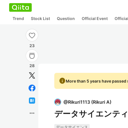
Trend
Stock List
Question
Official Event
Offici
23
28
info
More than 5 years have passed s
@
Rikuri1113
(
Rikuri A
)
データサイエンティ
more_horiz
データサイエンス