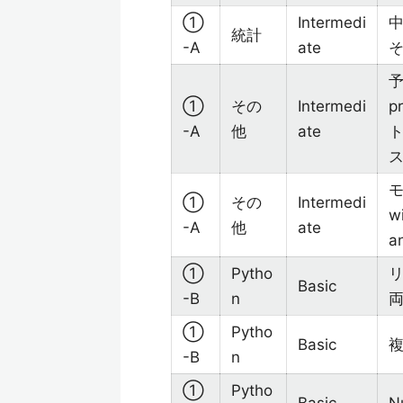
①
Intermedi
中
統計
-A
ate
予
①
その
Intermedi
p
-A
他
ate
モ
①
その
Intermedi
w
-A
他
ate
a
①
Pytho
Basic
-B
n
①
Pytho
Basic
複
-B
n
①
Pytho