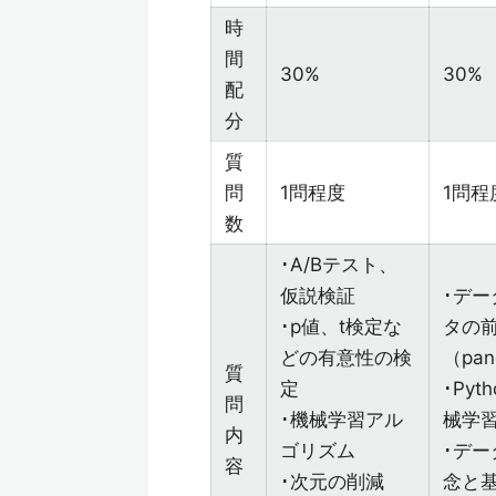
時
間
30%
30%
配
分
質
問
1問程度
1問程
数
･A/Bテスト、
仮説検証
･デ
･p値、t検定な
タの
どの有意性の検
（pan
質
定
･Py
問
･機械学習アル
械学
内
ゴリズム
･デ
容
･次元の削減
念と基