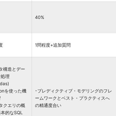
40%
度
1問程度+追加質問
ータ構造とデー
前処理
das)
thonを使った機
･プレディクティブ・モデリングのフレ
習
ームワークとベスト・プラクティスへ
ータクエリの概
の精通度合い
本的なSQL