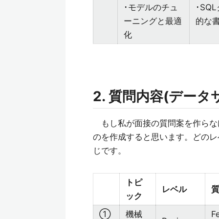
･モデルのチュ
･SQ
ーニングと最適
的な
化
2. 質問内容(デー
もし私が面接の質問案を作らな
のを作成すると思います。どのレ
じです。
トピ
レベル
ック
①
機械
F