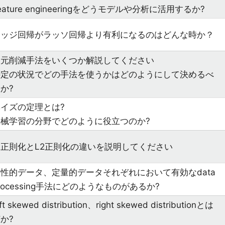
eature engineeringをどうモデルや分析に活用するか?
リッジ回帰がラッソ回帰より有利になるのはどんな時か？
次元削減手法をいくつか解説してください
特定の状況でどの手法を使うかはどのようにして決めるべ
か?
ベイズの定理とは?
機械学習の分野でどのように役立つのか?
1正則化とL2正則化の違いを説明してください
性的データ、定量的データそれぞれにおいて有効なdata
rocessing手法にどのようなものがあるか?
eft skewed distribution、right skewed distributionとは
か?