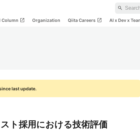
search
open_in_new
open_in_new
al Column
Organization
Qiita Careers
AI x Dev x Tea
ince last update.
スト採用における技術評価