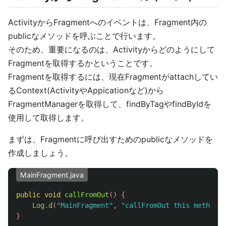
ActivityからFragmentへのイベントは、Fragment内の
publicなメソッドを呼ぶことで行います。
そのため、重要になるのは、Activityからどのようにして
Fragmentを取得するかということです。
Fragmentを取得するには、現在Fragmentがattachしてい
るContext(ActivityやAppicationなど)から
FragmentManagerを取得して、findByTagやfindByIdを
使用して取得します。
まずは、Fragmentに呼び出すためのpublicなメソッドを
作成しましょう。
MainFragment.java
public
void
callFromOut
()
{
Log
.
d
(
"MainFragment"
,
"callFromOut this method"
)
}