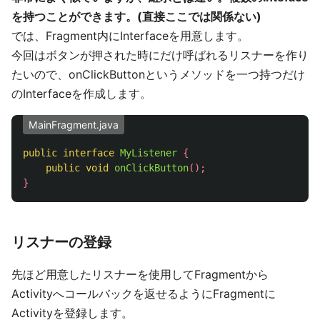
を持つことができます。(直接ここでは関係ない)
では、Fragment内にInterfaceを用意します。
今回はボタンが押された時にだけ呼ばれるリスナーを作り
たいので、onClickButtonというメソッドを一つ持つだけ
のInterfaceを作成します。
MainFragment.java
public
interface
MyListener
{
public
void
onClickButton
();
}
リスナーの登録
先ほど用意したリスナーを使用してFragmentから
Activityへコールバックを返せるようにFragmentに
Activityを登録します。