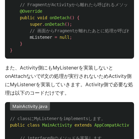
// FragmentがActivityから離れたら呼ばれるメソッド
@Override
public
void
onDetach
()
{
super
.
onDetach
();
// 画面からFragmentが離れたあとに処理が呼ばれ
mListener
=
null
;
}
}
また、Activity側にもMyListenerを実装しないと
onAttachないでif文の処理が実行されないためActivity側
にMyListenerを実装していきます。Activity側で必要な処
理は以下のコードだけです。
MainActivity.java
// classにMyListenerをimplementsします。
public
class
MainActivity
extends
AppCompatActivity
// interface内のメソッドを実装します。