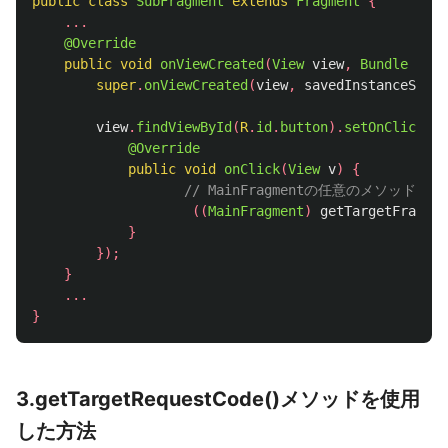
public
class
SubFragment
extends
Fragment
{
...
@Override
public
void
onViewCreated
(
View
view
,
Bundle
save
super
.
onViewCreated
(
view
,
savedInstanceState
view
.
findViewById
(
R
.
id
.
button
).
setOnClickLis
@Override
public
void
onClick
(
View
v
)
{
// MainFragmentの任意のメソッドの
((
MainFragment
)
getTargetFragmen
}
});
}
...
}
3.getTargetRequestCode()メソッドを使用
した方法