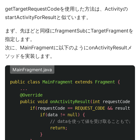
getTargetRequestCodeを使用した方法は、Activityの
startActivityForResultと似ています。
まず、先ほどと同様にfragmentSubにTargetFragmentを
指定します。
次に、MainFragmentに以下のようにonActivityResultメ
ソッドを実装します。
MainFragment.java
public
class
MainFragment
extends
Fragment
{
...
@Override
public
void
onActivityResult
(
int
requestCode
,
in
if
(
requestCode
==
REQUEST_CODE
&&
resultCode
if
(
data
!=
null
)
{
// dataを使って値を受け取ることもできる
return
;
}