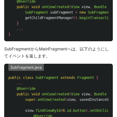
@Override
public
void
onViewCreated
(
View
view
,
Bundle
save
SubFragment
subFragment
=
new
SubFragment
();
getChildFragmentManager
().
beginTransaction
()
}
...
}
SubFragmentからMainFragmentへは、以下のようにし
てイベントを返します。
SubFragment.java
public
class
SubFragment
extends
Fragment
{
...
@Override
public
void
onViewCreated
(
View
view
,
Bundle
save
super
.
onViewCreated
(
view
,
savedInstanceState
view
.
findViewById
(
R
.
id
.
button
).
setOnClickLis
@Override