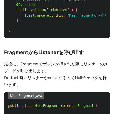
@Override
public
void
onClickButton
(
)
{
Toast
.
makeText
(
this
,
"MainFragmentからクリ
}
}
FragmentからListenerを呼び出す
最後に、Fragmentでボタンが押された際にリスナーのメ
ソッドを呼び出します。
Dettach時にリスナーがnullになるのでNullチェックを行
います。
MainFragment.java
public
class
MainFragment
extends
Fragment
{