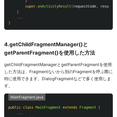
}
super
.
onActivityResult
(
requestCode
,
resultCo
}
...
}
4.getChildFragmentManager()と
getParentFragment()を使用した方法
getChildFragmentManagerとgetParentFragmentを使用
した方法は、Fragmentないから別のFragmentを呼ぶ際に
特に使用できます。DialogFragmentなどで多く使用しま
す。
MainFragment.java
public
class
MainFragment
extends
Fragment
{
...