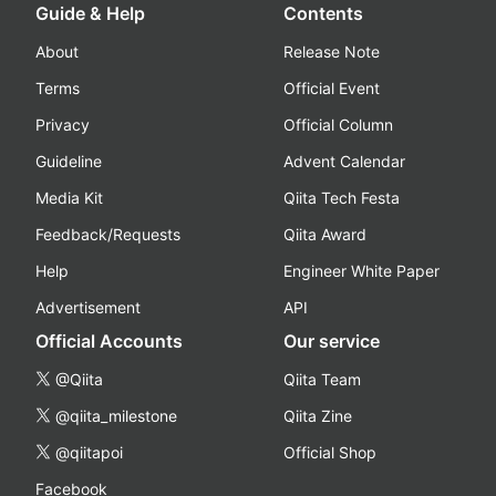
Guide & Help
Contents
About
Release Note
Terms
Official Event
Privacy
Official Column
Guideline
Advent Calendar
Media Kit
Qiita Tech Festa
Feedback/Requests
Qiita Award
Help
Engineer White Paper
Advertisement
API
Official Accounts
Our service
@Qiita
Qiita Team
@qiita_milestone
Qiita Zine
@qiitapoi
Official Shop
Facebook