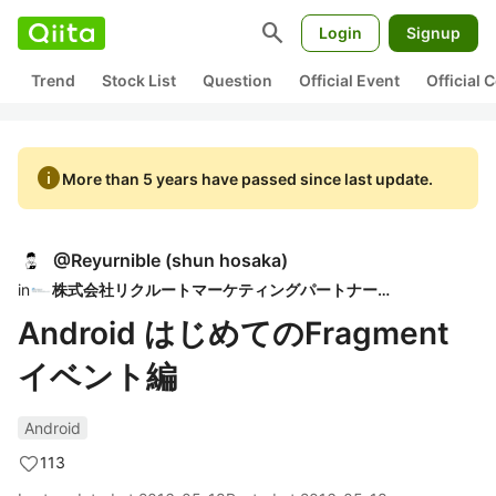
search
Login
Signup
Trend
Stock List
Question
Official Event
Official
info
More than 5 years have passed since last update.
@
Reyurnible
(
shun hosaka
)
in
株式会社リクルートマーケティングパートナーズ
Android はじめてのFragment
イベント編
Android
113