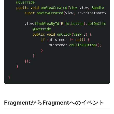
@Override
public
void
onViewCreated
(
View
view
,
Bundle
save
super
.
onViewCreated
(
view
,
savedInstanceState
view
.
findViewById
(
R
.
id
.
button
).
setOnClickLis
@Override
public
void
onClick
(
View
v
)
{
if
(
mListener
!=
null
)
{
mListener
.
onClickButton
();
}
}
});
}
}
FragmentからFragmentへのイベント