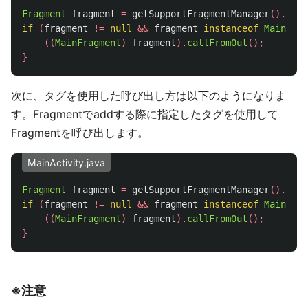
Fragment
fragment
=
getSupportFragmentManager
().
find
if
(
fragment
!=
null
&&
fragment
instanceof
MainFrag
((
MainFragment
)
fragment
).
callFromOut
();
}
次に、タグを使用した呼び出し方は以下のようになりま
す。Fragmentでaddする際に指定したタグを使用して
Fragmentを呼び出します。
MainActivity.java
Fragment
fragment
=
getSupportFragmentManager
().
find
if
(
fragment
!=
null
&&
fragment
instanceof
MainFrag
((
MainFragment
)
fragment
).
callFromOut
();
}
※注意