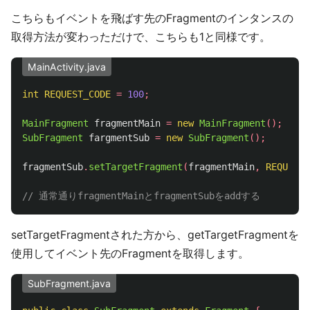
こちらもイベントを飛ばす先のFragmentのインタンスの
取得方法が変わっただけで、こちらも1と同様です。
MainActivity.java
int
REQUEST_CODE
=
100
;
MainFragment
fragmentMain
=
new
MainFragment
();
SubFragment
fargmentSub
=
new
SubFragment
();
fragmentSub
.
setTargetFragment
(
fragmentMain
,
REQUEST_
// 通常通りfragmentMainとfragmentSubをaddする
setTargetFragmentされた方から、getTargetFragmentを
使用してイベント先のFragmentを取得します。
SubFragment.java