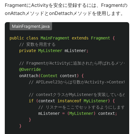
FragmentにActivityを安全に登録するには、Fragmentの
onAttachメソッドとonDettachメソッドを使用します。
MainFragment.java
public
class
MainFragment
extends
Fragment
{
// 変数を用意する
private
MyListener
mListener
;
// FragmentがActivityに追加されたら呼ばれるメソッド
@Override
onAttach
(
Context
context
)
{
// APILevel23からは引数がActivity->Conte
// contextクラスがMyListenerを実装しているか
if
(
context
instanceof
MyListener
)
{
// リスナーをここでセットするようにします
mListener
=
(
MyListener
)
context
;
}
}