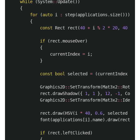
while
(
System
::
Update
())
{
for
(
auto
i
:
step
(
applications
.
size
()))
{
const
Rect
rect
(
40
+
i
%
2
*
20
,
40
+
i
if
(
rect
.
mouseOver
)
{
currentIndex
=
i
;
}
const
bool
selected
=
(
currentIndex
==
i
Graphics2D
::
SetTransform
(
Mat3x2
::
Rotate
(
rect
.
drawShadow
({
1
,
1
},
12
,
-
1
,
ColorF
Graphics2D
::
SetTransform
(
Mat3x2
::
Identit
rect
.
draw
(
HSV
(
i
*
40
,
0.6
,
selected
?
1.
font
(
applications
[
i
].
name
).
draw
(
rect
.
pos
if
(
rect
.
leftClicked
)
{