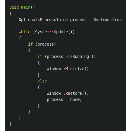
void
Main
()
{
Optional
<
ProcessInfo
>
process
=
System
::
CreatePr
while
(
System
::
Update
())
{
if
(
process
)
{
if
(
process
->
isRunning
())
{
Window
::
Minimize
();
}
else
{
Window
::
Restore
();
process
=
none
;
}
}
}
}