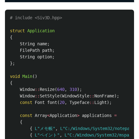
struct
Application
{
String
name
;
FilePath
path
;
String
option
;
};
void
Main
()
{
Window
::
Resize
(
640
,
310
);
Window
::
SetStyle
(
WindowStyle
::
NonFrame
);
const
Font
font
(
20
,
Typeface
::
Light
);
const
Array
<
Application
>
applications
=
{
{
L"メモ帳"
,
L"C:/Windows/System32/notepad.e
{
L"ペイント"
,
L"C:/Windows/System32/mspaint.