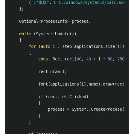
{
L"電卓"
,
L"C:/Windows/System32/calc.exe"
,
};
Optional
<
ProcessInfo
>
process
;
while
(
System
::
Update
())
{
for
(
auto
i
:
step
(
applications
.
size
()))
{
const
Rect
rect
(
40
,
40
+
i
*
80
,
250
,
60
rect
.
draw
();
font
(
applications
[
i
].
name
).
draw
(
rect
.
pos
if
(
rect
.
leftClicked
)
{
process
=
System
::
CreateProcess
(
appl
}
}