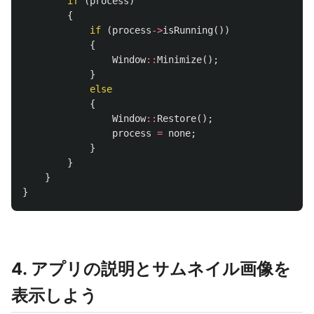
if
(
process
)
{
if
(
process
->
isRunning
())
{
Window
::
Minimize
();
}
else
{
Window
::
Restore
();
process
=
none
;
}
}
}
}
4. アプリの説明とサムネイル画像を
表示しよう