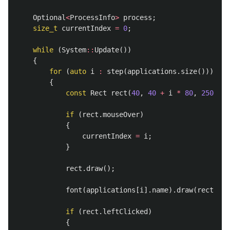
Optional
<
ProcessInfo
>
process
;
size_t
currentIndex
=
0
;
while
(
System
::
Update
())
{
for
(
auto
i
:
step
(
applications
.
size
()))
{
const
Rect
rect
(
40
,
40
+
i
*
80
,
250
,
60
if
(
rect
.
mouseOver
)
{
currentIndex
=
i
;
}
rect
.
draw
();
font
(
applications
[
i
].
name
).
draw
(
rect
.
pos
if
(
rect
.
leftClicked
)
{