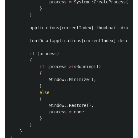
process
=
System
::
CreateProcess
(
appl
}
}
applications
[
currentIndex
].
thumbnail
.
draw
(
33
fontDesc
(
applications
[
currentIndex
].
descript
if
(
process
)
{
if
(
process
->
isRunning
())
{
Window
::
Minimize
();
}
else
{
Window
::
Restore
();
process
=
none
;
}
}
}
}