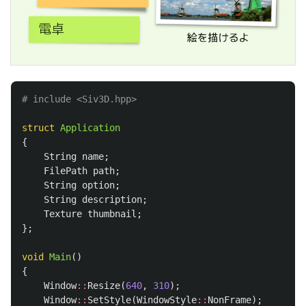
struct
Application
{
String
name
;
FilePath
path
;
String
option
;
String
description
;
Texture
thumbnail
;
};
void
Main
()
{
Window
::
Resize
(
640
,
310
);
Window
::
SetStyle
(
WindowStyle
::
NonFrame
);