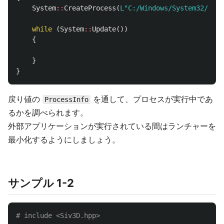
System
::
CreateProcess
(
L"C:/Windows/System32/note
while
(
System
::
Update
())
{
}
}
戻り値の
を通して、プロセスが実行中であ
ProcessInfo
るかを調べられます。
外部アプリケーションが実行されている間はランチャーを
最小化するようにしましょう。
サンプル 1-2