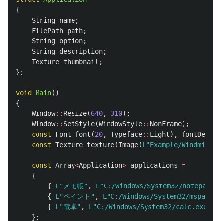
{
String
name
;
FilePath
path
;
String
option
;
String
description
;
Texture
thumbnail
;
};
void
Main
()
{
Window
::
Resize
(
640
,
310
);
Window
::
SetStyle
(
WindowStyle
::
NonFrame
);
const
Font
font
(
20
,
Typeface
::
Light
),
fontDesc
(
1
const
Texture
texture
(
Image
(
L"Example/Windmill.p
const
Array
<
Application
>
applications
=
{
{
L"メモ帳"
,
L"C:/Windows/System32/notepad.e
{
L"ペイント"
,
L"C:/Windows/System32/mspaint.
{
L"電卓"
,
L"C:/Windows/System32/calc.exe"
,
};