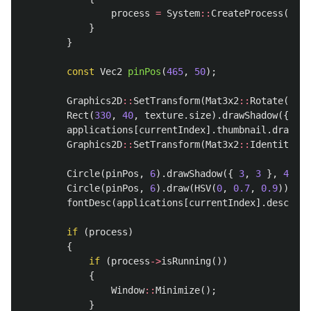
process
=
System
::
CreateProcess
(
appl
}
}
const
Vec2
pinPos
(
465
,
50
);
Graphics2D
::
SetTransform
(
Mat3x2
::
Rotate
(
Radi
Rect
(
330
,
40
,
texture
.
size
).
drawShadow
({
2
,
applications
[
currentIndex
].
thumbnail
.
draw
(
33
Graphics2D
::
SetTransform
(
Mat3x2
::
Identity
())
Circle
(
pinPos
,
6
).
drawShadow
({
3
,
3
},
4
,
1
)
Circle
(
pinPos
,
6
).
draw
(
HSV
(
0
,
0.7
,
0.9
)).
str
fontDesc
(
applications
[
currentIndex
].
descript
if
(
process
)
{
if
(
process
->
isRunning
())
{
Window
::
Minimize
();
}