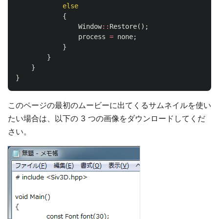
else
{
Window
::
Restore
();
process
=
none
;
}
}
}
}
このページの最初のムービーに出てくるサムネイルを使い
たい場合は、以下の 3 つの画像をダウンロードしてくだ
さい。