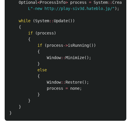
Optional
<
ProcessInfo
>
process
=
System
::
CreatePr
L"-new http://play-siv3d.hateblo.jp/"
);
while
(
System
::
Update
())
{
if
(
process
)
{
if
(
process
->
isRunning
())
{
Window
::
Minimize
();
}
else
{
Window
::
Restore
();
process
=
none
;
}
}
}
}