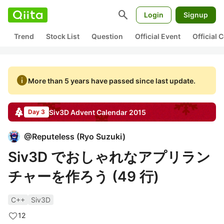
search
Login
Signup
Trend
Stock List
Question
Official Event
Official
info
More than 5 years have passed since last update.
Siv3D
Advent Calendar
2015
Day 3
@
Reputeless
(
Ryo Suzuki
)
Siv3D でおしゃれなアプリラン
チャーを作ろう (49 行)
C++
Siv3D
12