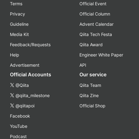
Terms
Official Event
Privacy
Official Column
Guideline
Advent Calendar
Media Kit
Qiita Tech Festa
Feedback/Requests
Qiita Award
Help
Engineer White Paper
Advertisement
API
Official Accounts
Our service
@Qiita
Qiita Team
@qiita_milestone
Qiita Zine
@qiitapoi
Official Shop
Facebook
YouTube
Podcast