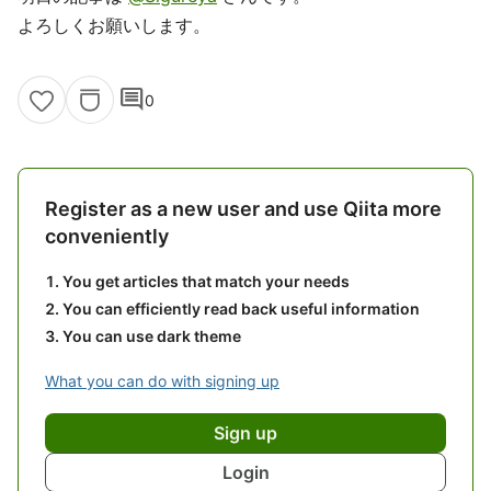
よろしくお願いします。
comment
0
Register as a new user and use Qiita more
conveniently
You get articles that match your needs
You can efficiently read back useful information
You can use dark theme
What you can do with signing up
Sign up
Login