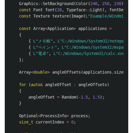
Graphics
::
SetBackground
(
Color
(
240
,
250
,
230
));
const
Font
font
(
20
,
Typeface
::
Light
),
fontDesc
(
1
const
Texture
texture
(
Image
(
L"Example/Windmill.p
const
Array
<
Application
>
applications
=
{
{
L"メモ帳"
,
L"C:/Windows/System32/notepad.e
{
L"ペイント"
,
L"C:/Windows/System32/mspaint.
{
L"電卓"
,
L"C:/Windows/System32/calc.exe"
,
};
Array
<
double
>
angleOffsets
(
applications
.
size
());
for
(
auto
&
angleOffset
:
angleOffsets
)
{
angleOffset
=
Random
(
-
1.5
,
1.5
);
}
Optional
<
ProcessInfo
>
process
;
size_t
currentIndex
=
0
;