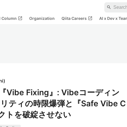
search
open_in_new
open_in_new
al Column
Organization
Qiita Careers
AI x Dev x Tea
hi
)
ibe Fixing』: Vibeコーディン
ィの時限爆弾と『Safe Vibe C
ェクトを破綻させない