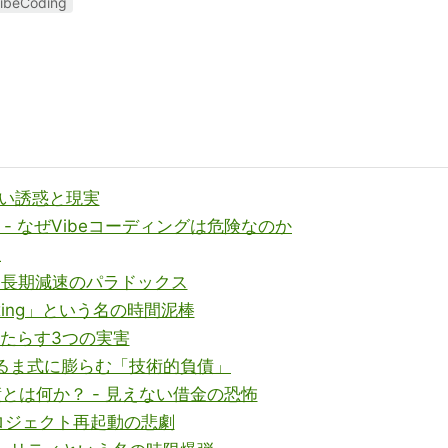
ibeCoding
の甘い誘惑と現実
スト - なぜVibeコーディングは危険なのか
想
期加速と長期減速のパラドックス
be Fixing」という名の時間泥棒
グがもたらす3つの実害
- 雪だるま式に膨らむ「技術的負債」
術的負債とは何か？ - 見えない借金の恐怖
例：プロジェクト再起動の悲劇