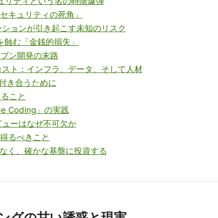
- セキュリティという名の時限爆弾
Iが作る「セキュリティの死角」
ハルシネーションが引き起こす未知のリスク
 組織を蝕む「金銭的損失」
プドリブン開発の末路
見えないコスト：インフラ、データ、そして人材
賢く付き合うために
できること
Vibe Coding」の実践
間のレビューはなぜ不可欠か
が心得るべきこと
行語ではなく、確かな基盤に投資する
コーディングの甘い誘惑と現実