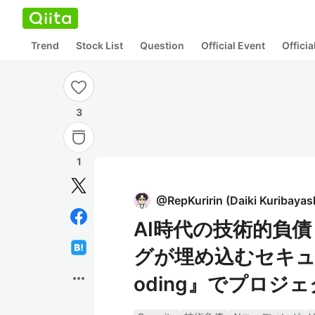
Trend
Stock List
Question
Official Event
Offici
3
1
@
RepKuririn
(
Daiki Kuribayas
AI時代の技術的負債『V
グが埋め込むセキュリテ
more_horiz
oding』でプロジ