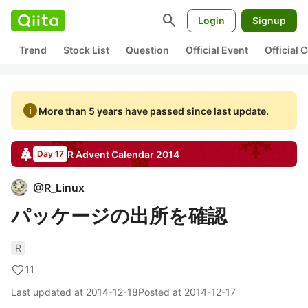
search
Login
Signup
Trend
Stock List
Question
Official Event
Official
info
More than 5 years have passed since last update.
R
Advent Calendar
2014
Day 17
@
R_Linux
パッケージの出所を確認
R
11
Last updated at
2014-12-18
Posted at
2014-12-17