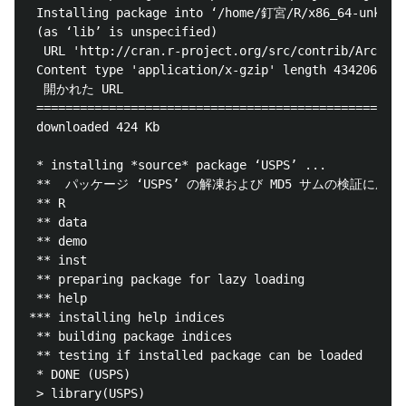
 Installing package into ‘/home/釘宮/R/x86_64-unknown
 (as ‘lib’ is unspecified)

  URL 'http://cran.r-project.org/src/contrib/Arch
 Content type 'application/x-gzip' length 434206 byt
  開かれた URL 

 ==================================================

 downloaded 424 Kb

 * installing *source* package ‘USPS’ ...

 **  パッケージ ‘USPS’ の解凍および MD5 サムの検証に成功
 ** R

 ** data

 ** demo

 ** inst

 ** preparing package for lazy loading

 ** help

*** installing help indices

 ** building package indices

 ** testing if installed package can be loaded

 * DONE (USPS)

 > library(USPS)
