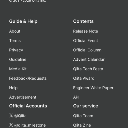
© 2011-
2026
Qiita Inc.
Guide & Help
Contents
About
Release Note
Terms
Official Event
Privacy
Official Column
Guideline
Advent Calendar
Media Kit
Qiita Tech Festa
Feedback/Requests
Qiita Award
Help
Engineer White Paper
Advertisement
API
Official Accounts
Our service
@Qiita
Qiita Team
@qiita_milestone
Qiita Zine