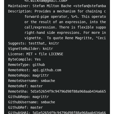
        <h.wickham@gmail.com>

Maintainer: Stefan Milton Bache <stefan@stefanbache.
Description: Provides a mechanism for chaining comma
        forward-pipe operator, %>%. This operator wi
        or the result of an expression, into the nex
        call/expression. There is flexible support f
        right-hand side expressions. For more inform
        vignette.  To quote Rene Magritte, "Ceci n'e
Suggests: testthat, knitr

VignetteBuilder: knitr

License: MIT + file LICENSE

ByteCompile: Yes

RemoteType: github

RemoteHost: api.github.com

RemoteRepo: magrittr

RemoteUsername: smbache

RemoteRef: master

RemoteSha: 5d1e52654f9c94796d98f88a968aab434a665aa0

GithubRepo: magrittr

GithubUsername: smbache

GithubRef: master

GithubSHA1: 5d1e52654f9c94796d98f88a968aab434a665aa0
