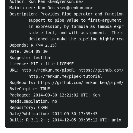
Author: Kun Ren <ken@renkun.me>

Maintainer: Kun Ren <ken@renkun.me>

Description: Provides Pipe operator and function bas
        support to pipe value to first-argument of a
        in expression, by formula as lambda expressi
        side-effect, and with assignment.  The set o
        designed to make the pipeline highly readabl
Depends: R (>= 2.15)

Date: 2014-09-30

Suggests: testthat

License: MIT + file LICENSE

URL: http://renkun.me/pipeR, https://github.com/renk
        http://renkun.me/pipeR-tutorial

BugReports: https://github.com/renkun-ken/pipeR/issu
ByteCompile: TRUE

Packaged: 2014-09-30 12:21:02 UTC; Ken

NeedsCompilation: no

Repository: CRAN

Date/Publication: 2014-09-30 17:59:43
