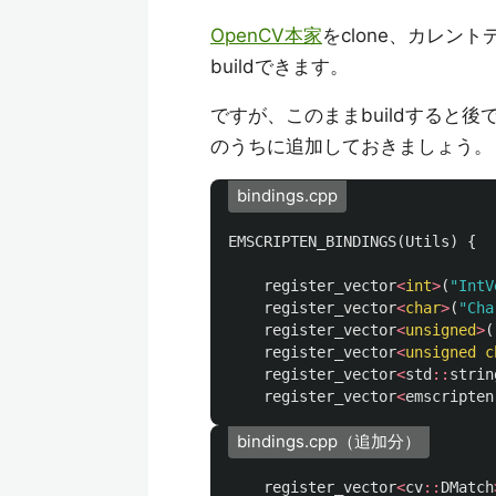
OpenCV本家
をclone、カレン
buildできます。
ですが、このままbuildすると後
のうちに追加しておきましょう。
bindings.cpp
EMSCRIPTEN_BINDINGS
(
Utils
)
{
register_vector
<
int
>
(
"IntV
register_vector
<
char
>
(
"Cha
register_vector
<
unsigned
>
(
register_vector
<
unsigned
c
register_vector
<
std
::
strin
register_vector
<
emscripten
bindings.cpp（追加分）
register_vector
<
cv
::
DMatch