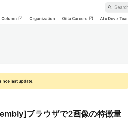
search
open_in_new
open_in_new
al Column
Organization
Qiita Careers
AI x Dev x Tea
ince last update.
Assembly]ブラウザで2画像の特徴量