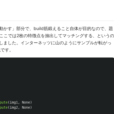
V動かす」部分で、build筋鍛えること自体が目的なので、題
ここでは2枚の特徴点を抽出してマッチングする、という
ことにしました。インターネッツに山のようにサンプルが転がっ
記です。
pute
(
img1
,
None
)
pute
(
img2
,
None
)