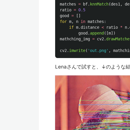
matches
=
bf
.
knnMatch
(
des1
,
de
ratio
=
0.5
good
=
[]
for
m
,
n
in
matches
:
if
m
.
distance
<
ratio
*
n
.
good
.
append
([
m
])
mathching_img
=
cv2
.
drawMatche
cv2
.
imwrite
(
'
out.png
'
,
mathchi
Lenaさんで試すと、↓のような