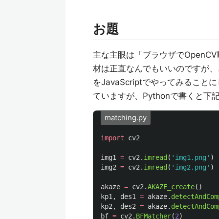
お題
主な主眼は「ブラウザでOpenC
材は正直なんでもいいのですが、
をJavaScriptでやってみる
ていますが、Pythonで書くと下
matching.py
import
cv2
img1
=
cv2
.
imread
(
'
img1.png
'
)
img2
=
cv2
.
imread
(
'
img2.png
'
)
akaze
=
cv2
.
AKAZE_create
()
kp1
,
des1
=
akaze
.
detectAndCom
kp2
,
des2
=
akaze
.
detectAndCom
bf
=
cv2
.
BFMatcher
(
2
)