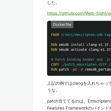
した。
https://github.com/Web-Sight/o
Dockerfile
FROM
 trzeci/emscripten:sdk-tag
RUN 
emsdk 
install 
RUN 
emsdk activate clang-e1.37.
# Patch binding header and .js
COPY
 ./patch_emscripten.diff /
RUN 
patch 
-p0
-d
上記の例ではclangを入れちゃってる
うな。
patch当ててるのは、Emscript
Features Frameworkの