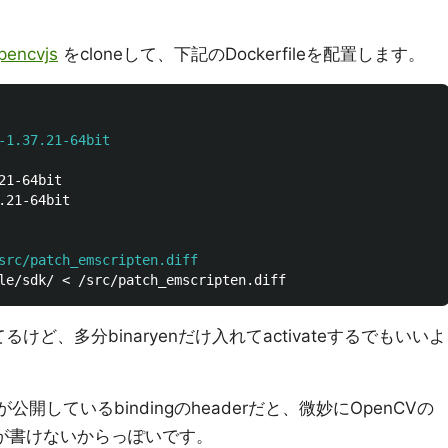
pencvjs
をcloneして、下記のDockerfileを配置します。
-1.37.21-64bit
21-64bit

src/patch_emscripten.diff
けど、多分binaryenだけ入れてactivateするでもいいよ
enが公開しているbindingのheaderだと、微妙にOpenCVの
バインドが書けないからっぽいです。