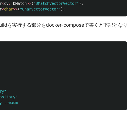
r
<
cv
::
DMatch
>>
(
"DMatchVectorVector"
);
r
<
char
>>
(
"CharVectorVector"
);
ildを実行する部分をdocker-composeで書くと下記とな
ry"
ository"
y --wasm