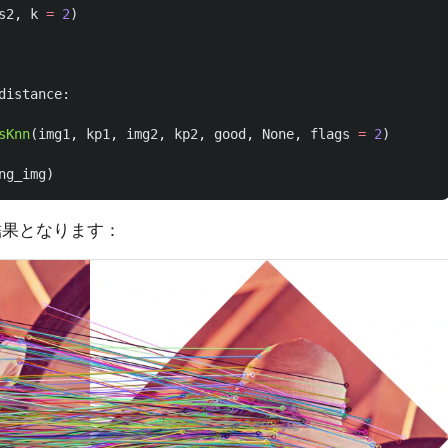
s2
,
k
=
2
)
distance
:
sKnn
(
img1
,
kp1
,
img2
,
kp2
,
good
,
None
,
flags
=
2
)
ng_img
)
結果となります：