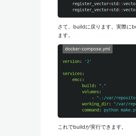
register_vector
<
std
::
vecto
register_vector
<
std
::
vecto
さて、buildに戻ります。実際にbu
ます。
docker-compose.yml
version
:
'
2'
services
:
emcc
:
build
:
"
."
volumes
:
-
"
.:/var/reposito
working_dir
:
"
/var/rep
command
:
python make.p
これでbuildが実行できます。