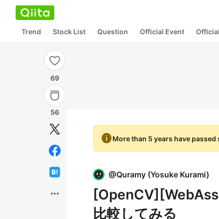
Trend
Stock List
Question
Official Event
Offici
69
56
info
More than 5 years have passed s
@
Quramy
(
Yosuke Kurami
)
[OpenCV][Web
more_horiz
比較してみる