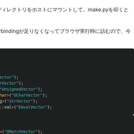
トディレクトリをホストにマウントして、make.pyを叩くと
でbindingが足りなくなってブラウザ実行時に詰むので、今
ector"
);
rVector"
);
"UnsignedVector"
);
har
>
(
"UCharVector"
);
g
>
(
"StrVector"
);
::
val
>
(
"EmvalVector"
);
>
(
"DMatchVector"
);