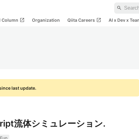
search
open_in_new
open_in_new
al Column
Organization
Qiita Careers
AI x Dev x Tea
ince last update.
aScript流体シミュレーション.
dFun