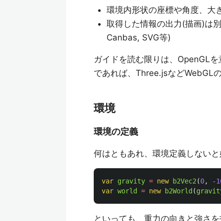
環境内形状の座標や角度、大きさ
取得した情報の出力(描画)は
Canbas, SVG等)
ガイドを読む限りは、OpenGLを
であれば、Three.jsなどWeb
環境
環境の定義
何はともあれ、環境定義しないと
var
gravity
=
new
b2Vec2
(
0
,
-
1
var
world
=
new
b2World
(
gravit
といっても、重力の向きと強さを