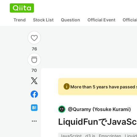
Trend
Stock List
Question
Official Event
Offici
76
70
info
More than 5 years have passed s
@
Quramy
(
Yosuke Kurami
)
LiquidFunでJav
more_horiz
JavaScript
d3.js
Emscripten
Liqui