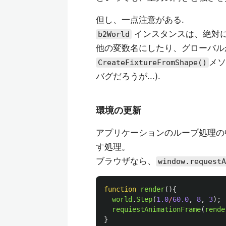
但し、一点注意がある.
インスタンスは、絶対
b2World
他の変数名にしたり、グローバル
メソ
CreateFixtureFromShape()
バグだろうが...).
環境の更新
アプリケーションのループ処理の
す処理。
ブラウザなら、
window.requestA
function
render
(){
world
.
Step
(
1.0
/
60.0
,
8
,
3
);
requiestAnimationFrame
(
rende
}