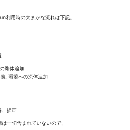
dFun利用時の大まかな流れは下記。
置
への剛体追加
定義, 環境への流体追加
得、描画
の機構は一切含まれていないので、