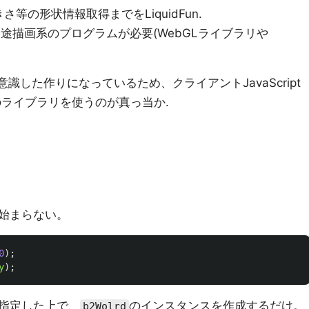
等の形状情報取得までをLiquidFun.
別途描画系のプログラムが必要(WebGLライブラリや
意識した作りになっているため、クライアントJavaScript
GLのライブラリを使うのが真っ当か.
始まらない。
0
);
y
);
指定した上で、
のインスタンスを作成するだけ。
b2Wolrd