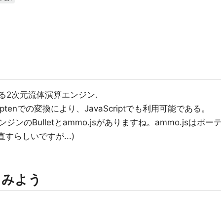
いる2次元流体演算エンジン.
ptenでの変換により、JavaScriptでも利用可能である。
ンのBulletとammo.jsがありますね。ammo.jsはポー
直すらしいですが...)
ってみよう