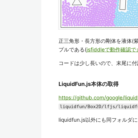
正三角形・長方形の剛体を液体(
プルである(
jsfiddleで動作確認
コードは少し長いので、末尾に付
LiquidFun.js本体の取得
https://github.com/google/liqui
liquidfun/Box2D/lfjs/liquidf
liquidfun.js以外にも同フォ