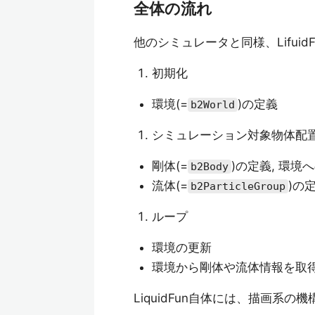
全体の流れ
他のシミュレータと同様、Lifui
初期化
環境(=
)の定義
b2World
シミュレーション対象物体配
剛体(=
)の定義, 環境
b2Body
流体(=
)の
b2ParticleGroup
ループ
環境の更新
環境から剛体や流体情報を取
LiquidFun自体には、描画系