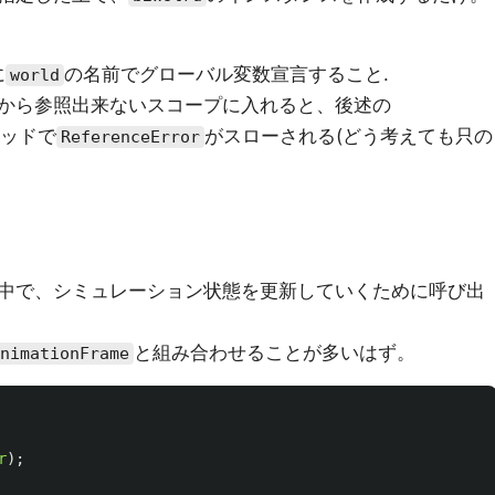
に
の名前でグローバル変数宣言すること.
world
から参照出来ないスコープに入れると、後述の
ッドで
がスローされる(どう考えても只の
ReferenceError
中で、シミュレーション状態を更新していくために呼び出
と組み合わせることが多いはず。
nimationFrame
r
);