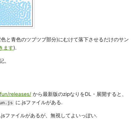
紫色と青色のツブツブ部分)にむけて落下させるだけのサン
できます
).
記。
dfun/releases/
から最新版のzipなりをDL・展開すると、
に.jsファイルがある.
un.js
ルダに.jsファイルがあるが、無視してよいっぽい.