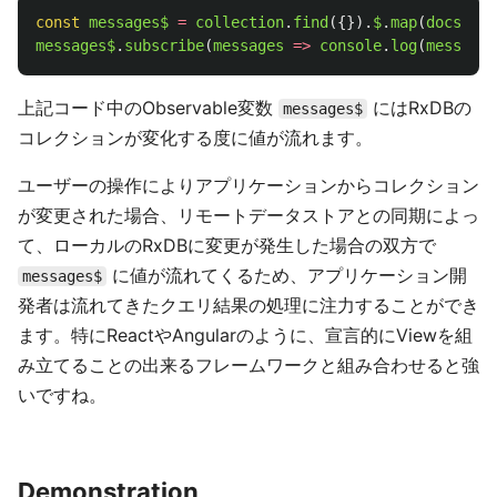
const
messages$
=
collection
.
find
({}).
$
.
map
(
docs
=>
messages$
.
subscribe
(
messages
=>
console
.
log
(
messages
上記コード中のObservable変数
にはRxDBの
messages$
コレクションが変化する度に値が流れます。
ユーザーの操作によりアプリケーションからコレクション
が変更された場合、リモートデータストアとの同期によっ
て、ローカルのRxDBに変更が発生した場合の双方で
に値が流れてくるため、アプリケーション開
messages$
発者は流れてきたクエリ結果の処理に注力することができ
ます。特にReactやAngularのように、宣言的にViewを組
み立てることの出来るフレームワークと組み合わせると強
いですね。
Demonstration