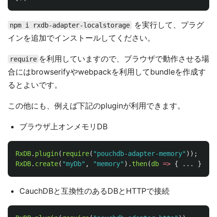
を実行して、プラグ
npm i rxdb-adapter-localstorage
インを追加でインストールしてください。
を利用していますので、ブラウザで動作させる場
require
合にはbrowserifyやwebpackを利用してbundleを作成す
るとよいです。
この他にも、例えば下記のpluginが利用できます。
ブラウザ上オンメモリDB
RxDB
.
plugin
(
require
(
"
pouchdb-adapter-memory
"
));
RxDB
.
create
(
"
myDb
"
,
"
memory
"
).
then
(
db
=>
{
...
});
CauchDBと互換性のあるDBとHTTPで接続