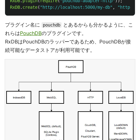
RxDB
.
plugin
(
require
(
"
pouchdb-adapter-http
"
));
RxDB
.
create
(
"
http://localhost:5000/my-db
"
,
"
http
"
).
t
プラグイン名に
とあるからも分かるように、こ
pouchdb
れらは
PouchDB
のプラグインです。
RxDBはPouchDBのラッパーであるため、PouchDBが接
続可能なデータストアが利用可能です。