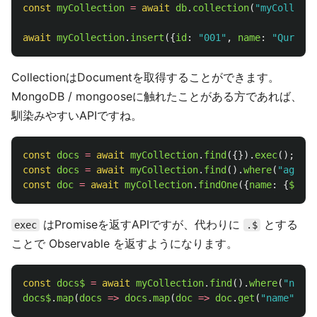
const
myCollection
=
await
db
.
collection
(
"
myCollecti
await
myCollection
.
insert
({
id
:
"
001
"
,
name
:
"
Quramy
"
CollectionはDocumentを取得することができます。
MongoDB / mongooseに触れたことがある方であれば、
馴染みやすいAPIですね。
const
docs
=
await
myCollection
.
find
({}).
exec
();
const
docs
=
await
myCollection
.
find
().
where
(
"
age
"
).
const
doc
=
await
myCollection
.
findOne
({
name
:
{
$eq
:
はPromiseを返すAPIですが、代わりに
とする
exec
.$
ことで Observable を返すようになります。
const
docs$
=
await
myCollection
.
find
().
where
(
"
name
"
docs$
.
map
(
docs
=>
docs
.
map
(
doc
=>
doc
.
get
(
"
name
"
))).