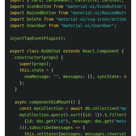
import
{
Card
,
CardHeader
,
CardTitle
,
CardText
,
Card
import
IconButton
from
"
material-ui/IconButton
"
;
import
RaisedButton
from
"
material-ui/RaisedButton
"
;
import
Delete
from
"
material-ui/svg-icons/action/del
import
Snackbar
from
"
material-ui/Snackbar
"
;
injectTapEventPlugin
();
export
class
RxDbChat
extends
React
.
Component
{
constructor
(
props
)
{
super
(
props
);
this
.
state
=
{
newMessage
:
""
,
messages
:
[],
syncState
:
null
};
}
async
componentDidMount
()
{
const
myCollection
=
await
db
.
collection
(
"
myColl
myCollection
.
query
().
sort
({
id
:
1
}).
$
.
filter
(
docs
{
id
:
doc
.
get
(
"
id
"
),
message
:
doc
.
get
(
"
message
"
))).
subscribe
(
messages
=>
{
this
.
setState
({
messages
:
messages
.
reverse
()});