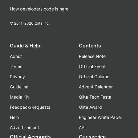
How developers code is here.
© 2011-
2026
Qiita Inc.
Guide & Help
Contents
About
Release Note
Terms
Official Event
Privacy
Official Column
Guideline
Advent Calendar
Media Kit
Qiita Tech Festa
Feedback/Requests
Qiita Award
Help
Engineer White Paper
Advertisement
API
Official Accounts
Our service