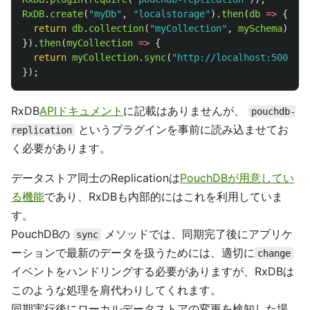
RxDB
.
create
(
"
myDb
"
,
"
localstorage
"
).
then
(
db
=>
{
return
db
.
collection
(
"
myCollection
"
,
mySchema
);
}).
then
(
myCollection
=>
{
return
myCollection
.
sync
(
"
http://localhost:5000/my
});
RxDB
APIドキュメント
に記載はありませんが、
pouchdb-
というプラグインを事前に読み込ませてお
replication
く必要があります。
データストア同士のReplicationは
PouchDBが用意してい
る機能
であり、RxDBも内部的にはこれを利用していま
す。
PouchDBの
メソッドでは、同期完了後にアプリケ
sync
ーションで最新のデータを扱うためには、適切に
change
イベントをハンドリングする必要がありますが、RxDBは
このような処理を肩代わりしてくれます。
同期実行後にローカルデータストアの変更を検知した場