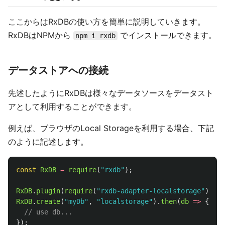
ここからはRxDBの使い方を簡単に説明していきます。
RxDBはNPMから
でインストールできます。
npm i rxdb
データストアへの接続
先述したようにRxDBは様々なデータソースをデータスト
アとして利用することができます。
例えば、ブラウザのLocal Storageを利用する場合、下記
のように記述します。
const
RxDB
=
require
(
"
rxdb
"
);
RxDB
.
plugin
(
require
(
"
rxdb-adapter-localstorage
"
));
RxDB
.
create
(
"
myDb
"
,
"
localstorage
"
).
then
(
db
=>
{
// use db...
});