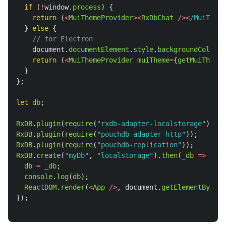
if 
(
!
window
.
process
)
{
return 
(
<
MuiThemeProvider
><
RxDbChat
/><
/MuiTheme
}
else
{
// for Electron
document
.
documentElement
.
style
.
backgroundColor
=
return 
(
<
MuiThemeProvider
muiTheme
=
{
getMuiTheme
(
}
};
let
db
;
RxDB
.
plugin
(
require
(
"
rxdb-adapter-localstorage
"
));
RxDB
.
plugin
(
require
(
"
pouchdb-adapter-http
"
));
RxDB
.
plugin
(
require
(
"
pouchdb-replication
"
));
RxDB
.
create
(
"
myDb
"
,
"
localstorage
"
).
then
(
_db
=>
{
db
=
_db
;
console
.
log
(
db
);
ReactDOM
.
render
(
<
App
/>
,
document
.
getElementById
(
"
});