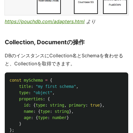
https://pouchdb.com/adapters.html
より
Collection, Documentの操作
DBのインスタンスにCollection名とSchemaを食わせる
と、Collectionを取得できます。
const
mySchema
=
{
title
:
"
my first schema
"
,
type
:
"
object
"
,
properties
:
{
id
:
{
type
:
string
,
primary
:
true
},
name
:
{
type
:
string
},
age
:
{
type
:
number
}
}
};