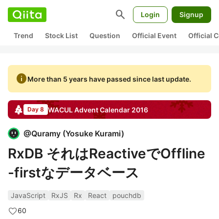
search
Login
Signup
Trend
Stock List
Question
Official Event
Official
info
More than 5 years have passed since last update.
WACUL
Advent Calendar
2016
Day 8
@
Quramy
(
Yosuke Kurami
)
RxDB それはReactiveでOffline
-firstなデータベース
JavaScript
RxJS
Rx
React
pouchdb
60