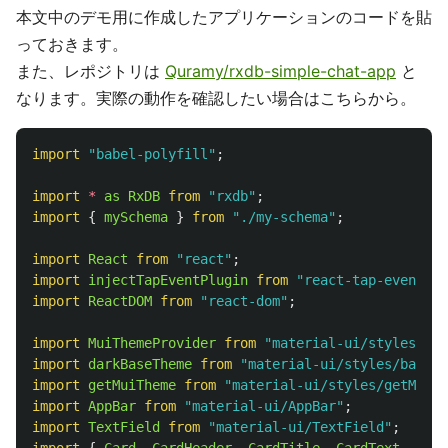
本文中のデモ用に作成したアプリケーションのコードを貼
っておきます。
また、レポジトリは
Quramy/rxdb-simple-chat-app
と
なります。実際の動作を確認したい場合はこちらから。
import
"
babel-polyfill
"
;
import
*
as
RxDB
from
"
rxdb
"
;
import
{
mySchema
}
from
"
./my-schema
"
;
import
React
from
"
react
"
;
import
injectTapEventPlugin
from
"
react-tap-event-pl
import
ReactDOM
from
"
react-dom
"
;
import
MuiThemeProvider
from
"
material-ui/styles/Mui
import
darkBaseTheme
from
"
material-ui/styles/baseTh
import
getMuiTheme
from
"
material-ui/styles/getMuiTh
import
AppBar
from
"
material-ui/AppBar
"
;
import
TextField
from
"
material-ui/TextField
"
;