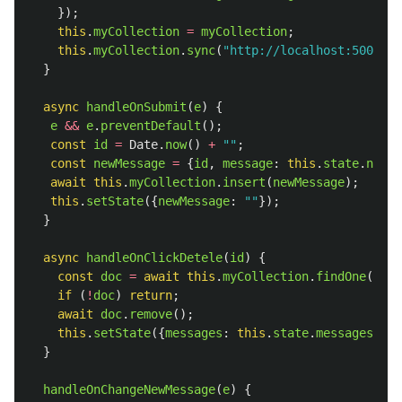
});
this
.
myCollection
=
myCollection
;
this
.
myCollection
.
sync
(
"
http://localhost:5000/my
}
async
handleOnSubmit
(
e
)
{
e
&&
e
.
preventDefault
();
const
id
=
Date
.
now
()
+
""
;
const
newMessage
=
{
id
,
message
:
this
.
state
.
newMe
await
this
.
myCollection
.
insert
(
newMessage
);
this
.
setState
({
newMessage
:
""
});
}
async
handleOnClickDetele
(
id
)
{
const
doc
=
await
this
.
myCollection
.
findOne
(
id
).
if 
(
!
doc
)
return
;
await
doc
.
remove
();
this
.
setState
({
messages
:
this
.
state
.
messages
.
fil
}
handleOnChangeNewMessage
(
e
)
{