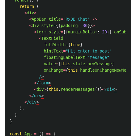
render
()
{
return 
(
<
div
>
<
AppBar
title
=
"
RxDB Chat
"
/>
<
div
style
=
{{
padding
:
30
}}
>
<
form
style
=
{{
marginBottom
:
20
}}
onSubmit
=
<
TextField
fullWidth
=
{
true
}
hintText
=
"
Hit enter to post
"
floatingLabelText
=
"
Message
"
value
=
{
this
.
state
.
newMessage
}
onChange
=
{
this
.
handleOnChangeNewMessag
/
<
/form
<
div
>
{
this
.
renderMessages
()}
<
/div
<
/div
<
/div
);
}
}
const
App
=
()
=>
{