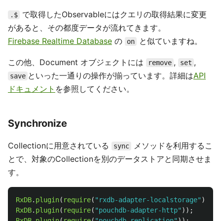
で取得したObservableにはクエリの取得結果に変更
.$
があると、その都度データが流れてきます。
Firebase Realtime Database
の
と似ていますね。
on
この他、Document オブジェクトには
,
,
remove
set
といった一通りの操作が揃っています。詳細は
API
save
ドキュメント
を参照してください。
Synchronize
Collectionに用意されている
メソッドを利用するこ
sync
とで、対象のCollectionを別のデータストアと同期させま
す。
RxDB
.
plugin
(
require
(
"
rxdb-adapter-localstorage
"
));
RxDB
.
plugin
(
require
(
"
pouchdb-adapter-http
"
));
RxDB
.
plugin
(
require
(
"
pouchdb-replication
"
));