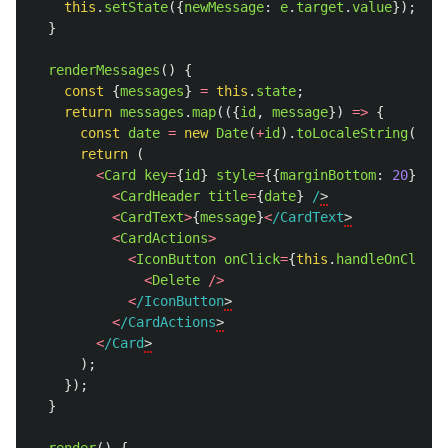
this
.
setState
({
newMessage
:
e
.
target
.
value
});
}
renderMessages
()
{
const
{
messages
}
=
this
.
state
;
return
messages
.
map
(({
id
,
message
})
=>
{
const
date
=
new
Date
(
+
id
).
toLocaleString
();
return 
(
<
Card
key
=
{
id
}
style
=
{{
marginBottom
:
20
}}
>
<
CardHeader
title
=
{
date
}
/
<
CardText
>
{
message
}
<
/CardText
<
CardActions
>
<
IconButton
onClick
=
{
this
.
handleOnClickD
<
Delete
/>
<
/IconButton
<
/CardActions
<
/Card
);
});
}