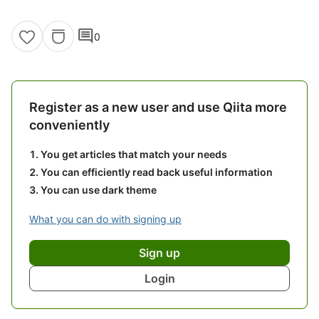
comment
0
Register as a new user and use Qiita more
conveniently
You get articles that match your needs
You can efficiently read back useful information
You can use dark theme
What you can do with signing up
Sign up
Login