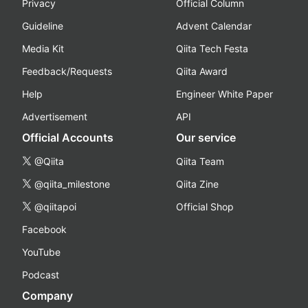
Privacy
Official Column
Guideline
Advent Calendar
Media Kit
Qiita Tech Festa
Feedback/Requests
Qiita Award
Help
Engineer White Paper
Advertisement
API
Official Accounts
Our service
@Qiita
Qiita Team
@qiita_milestone
Qiita Zine
@qiitapoi
Official Shop
Facebook
YouTube
Podcast
Company