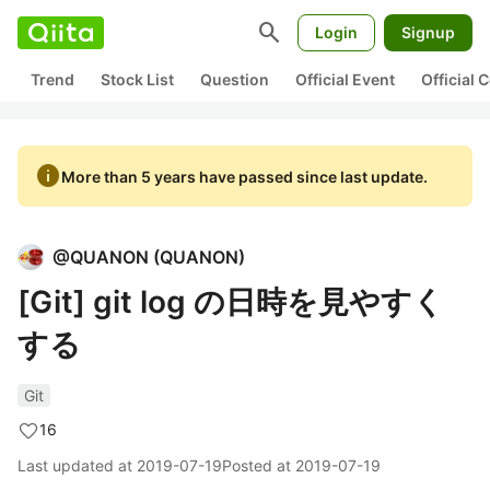
search
Login
Signup
Trend
Stock List
Question
Official Event
Official
info
More than 5 years have passed since last update.
@
QUANON
(
QUANON
)
[Git] git log の日時を見やすく
する
Git
16
Last updated at
2019-07-19
Posted at
2019-07-19