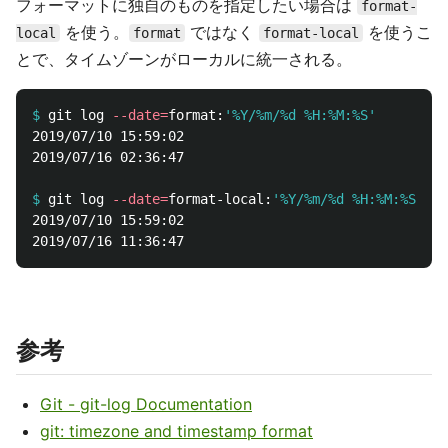
フォーマットに独自のものを指定したい場合は
format-
を使う。
ではなく
を使うこ
local
format
format-local
とで、タイムゾーンがローカルに統一される。
$
git log 
--date
=
format:
'%Y/%m/%d %H:%M:%S'
2019/07/10 15:59:02

2019/07/16 02:36:47

$
git log 
--date
=
format-local:
'%Y/%m/%d %H:%M:%S'
2019/07/10 15:59:02

参考
Git - git-log Documentation
git: timezone and timestamp format