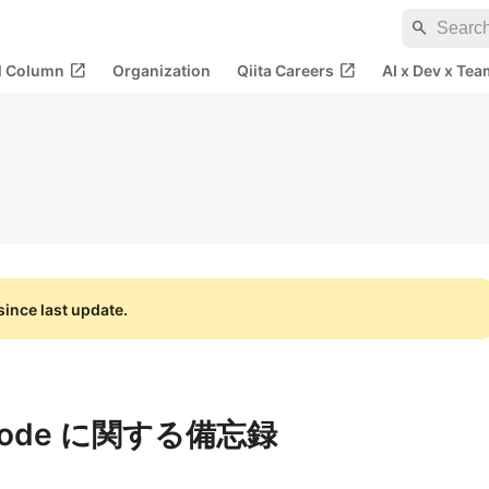
search
open_in_new
open_in_new
al Column
Organization
Qiita Careers
AI x Dev x Tea
ince last update.
nicode に関する備忘録