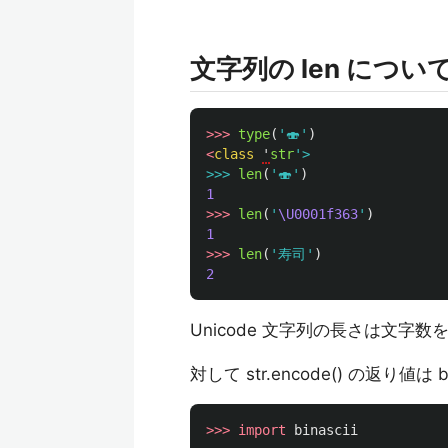
文字列の len につい
>>>
type
(
'
🍣
'
)
<
class
'
str
'
>>>
len
(
'
🍣
'
)
1
>>>
len
(
'
\U0001f363
'
)
1
>>>
len
(
'
寿司
'
)
2
Unicode 文字列の長さは文字数
対して str.encode() の返り
>>>
import
binascii