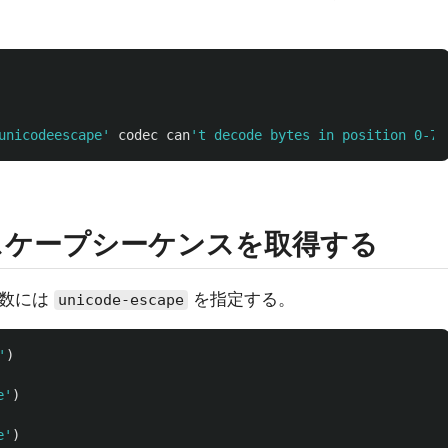
unicodeescape
'
codec
can
'
のエスケープシーケンスを取得する
引数には
を指定する。
unicode-escape
'
)
e
'
)
e
'
)