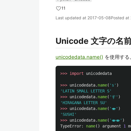
11
Last updated at
2017-05-08
Posted at
Unicode 文字の
unicodedata.name()
を使用する
>>>
import
unicodedata
>>>
unicodedata
.
name
(
'
s
'
)
'
LATIN SMALL LETTER S
'
>>>
unicodedata
.
name
(
'
す
'
)
'
HIRAGANA LETTER SU
'
>>>
unicodedata
.
name
(
'
🍣
'
)
'
SUSHI
'
>>>
unicodedata
.
name
(
'
🍣🍣
'
)
TypeError
:
name
()
argument
1
m