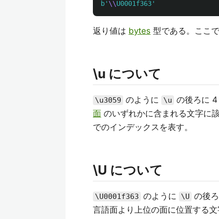
b
'
\\
U0001f363
'
返り値は
bytes
型である。ここで
\u について
のように
の後ろに 4
\u3059
\u
面
のいずれかに含まれる文字に該当
でのインデックスを表す。
\U について
のように
の後ろ
\U0001f363
\U
言語面より上位の面に位置する文