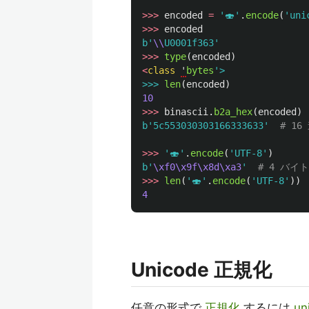
>>>
encoded
=
'
🍣
'
.
encode
(
'
uni
>>>
encoded
b
'
\\
U0001f363
'
>>>
type
(
encoded
)
<
class
'
bytes
'
>>>
len
(
encoded
)
10
>>>
binascii
.
b2a_hex
(
encoded
)
b
'
5c553030303166333633
'
>>>
'
🍣
'
.
encode
(
'
UTF-8
'
)
b
'
\xf0\x9f\x8d\xa3
'
>>>
len
(
'
🍣
'
.
encode
(
'
UTF-8
'
))
4
Unicode 正規化
任意の形式で
正規化
するには
un