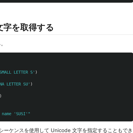
e 文字を取得する
る。
SMALL LETTER S
'
)
NA LETTER SU
'
)
)
 name 
'
SUSI
'"
ーケンスを使用して Unicode 文字を指定することもでき