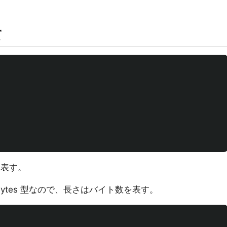
て
を表す。
値は bytes 型なので、長さはバイト数を表す。