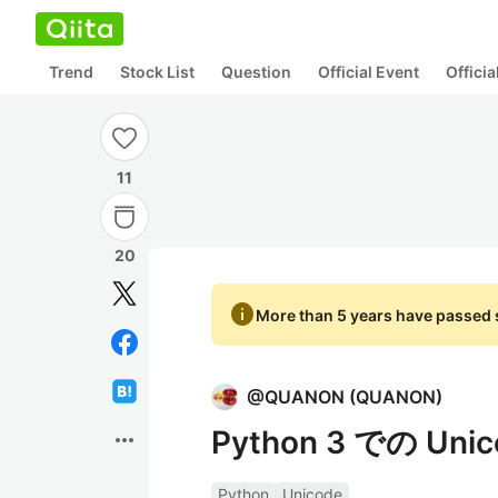
Trend
Stock List
Question
Official Event
Offici
11
20
info
More than 5 years have passed s
@
QUANON
(
QUANON
)
Python 3 での U
more_horiz
Python
Unicode