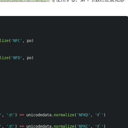
lize
(
'
NFC
'
,
po
)
lize
(
'
NFD
'
,
po
)
'
,
'
ポ
'
)
==
unicodedata
.
normalize
(
'
NFKD
'
,
'
ﾎﾟ
'
)
'
,
'
ポ
'
)
==
unicodedata
.
normalize
(
'
NFKC
'
,
'
ﾎﾟ
'
)