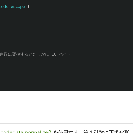
code-escape
'
)
icodedata.normalize()
を使用する。第 1 引数に正規化形