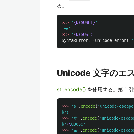
る。
>>>
'
\N{SUSHI}
'
'
🍣
'
>>>
'
\N{SUSI}
'
SyntaxError
:
(
unicode
error
)
'
Unicode 文字
str.encode()
を使用する。第 1 
>>>
'
s
'
.
encode
(
'
unicode-escape
b
'
s
'
>>>
'
す
'
.
encode
(
'
unicode-escap
b
'
\\
u3059
'
>>>
'
🍣
'
.
encode
(
'
unicode-escap