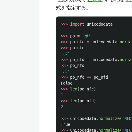
式を指定する。
>>>
import
unicodedata
>>>
po
=
'
ポ
'
>>>
po_nfc
=
unicodedata
.
norma
>>>
po_nfc
'
ポ
'
>>>
po_nfd
=
unicodedata
.
norma
>>>
po_nfd
'
ポ
'
>>>
po_nfc
==
po_nfd
False
>>>
len
(
po_nfc
)
1
>>>
len
(
po_nfd
)
2
>>>
unicodedata
.
normalize
(
'
NFD
True
>>>
unicodedata
.
normalize
(
'
NFC