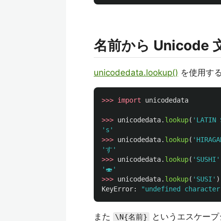
名前から Unicod
unicodedata.lookup()
を使用す
>>>
import
unicodedata
>>>
unicodedata
.
lookup
(
'
LATIN 
'
s
'
>>>
unicodedata
.
lookup
(
'
HIRAGA
'
す
'
>>>
unicodedata
.
lookup
(
'
SUSHI
'
'
🍣
'
>>>
unicodedata
.
lookup
(
'
SUSI
'
)
KeyError
:
"
undefined character
また
というエスケープシ
\N{名前}