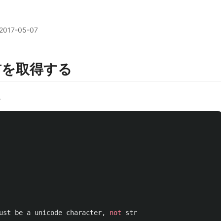
2017-05-07
名前を取得する
。
ust
be
a
unicode
character
,
not
str