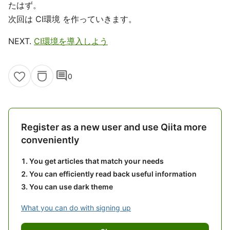
たはず。
次回は CI環境 を作っていきます。
NEXT.
CI環境を導入しよう
comment
0
Register as a new user and use Qiita more
conveniently
You get articles that match your needs
You can efficiently read back useful information
You can use dark theme
What you can do with signing up