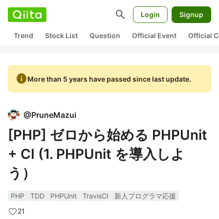
search
Login
Signup
Trend
Stock List
Question
Official Event
Official
info
More than 5 years have passed since last update.
@
PruneMazui
[PHP] ゼロから始める PHPUnit
+ CI (1. PHPUnit を導入しよ
う）
PHP
TDD
PHPUnit
TravisCI
新人プログラマ応援
21