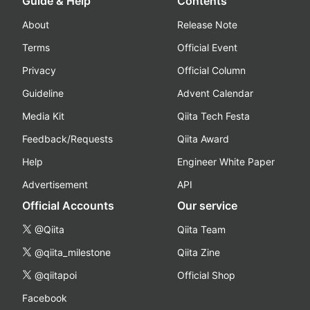
Guide & Help
Contents
About
Release Note
Terms
Official Event
Privacy
Official Column
Guideline
Advent Calendar
Media Kit
Qiita Tech Festa
Feedback/Requests
Qiita Award
Help
Engineer White Paper
Advertisement
API
Official Accounts
Our service
@Qiita
Qiita Team
@qiita_milestone
Qiita Zine
@qiitapoi
Official Shop
Facebook