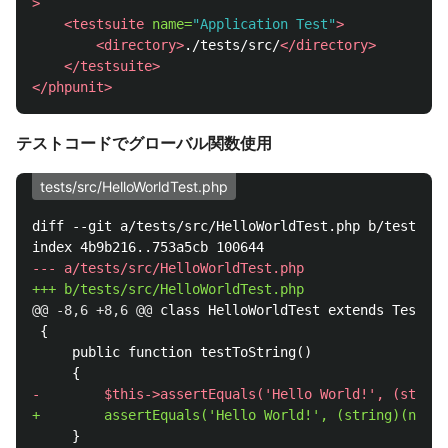
>
<testsuite
name=
"Application Test"
>
<directory>
./tests/src/
</directory>
</testsuite>
</phpunit>
テストコードでグローバル関数使用
tests/src/HelloWorldTest.php
diff --git a/tests/src/HelloWorldTest.php b/tests/sr
@@ -8,6 +8,6 @@
 class HelloWorldTest extends TestCas
 {

     public function testToString()

     }
