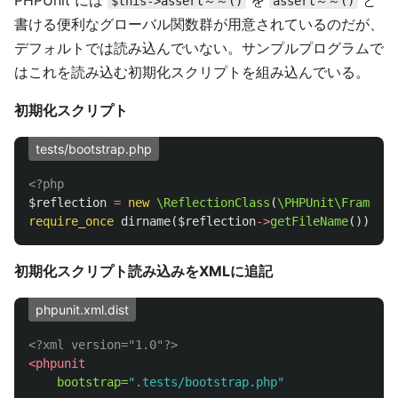
PHPUnit には
を
と
$this->assert～～()
assert～～()
書ける便利なグローバル関数群が用意されているのだが、
デフォルトでは読み込んでいない。サンプルプログラムで
はこれを読み込む初期化スクリプトを組み込んでいる。
初期化スクリプト
tests/bootstrap.php
<?php
$reflection
=
new
\ReflectionClass
(
\PHPUnit\Framewor
require_once
dirname
(
$reflection
->
getFileName
())
.
'
初期化スクリプト読み込みをXMLに追記
phpunit.xml.dist
<?xml version="1.0"?>
<phpunit
bootstrap=
".tests/bootstrap.php"