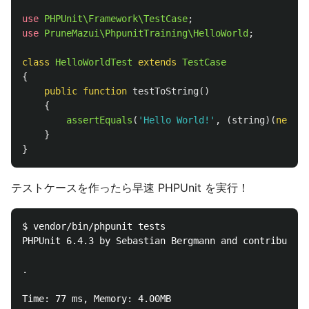
use
PHPUnit\Framework\TestCase
;
use
PruneMazui\PhpunitTraining\HelloWorld
;
class
HelloWorldTest
extends
TestCase
{
public
function
testToString
()
{
assertEquals
(
'Hello World!'
,
(
string
)(
new
He
}
}
テストケースを作ったら早速 PHPUnit を実行！
$ vendor/bin/phpunit tests

PHPUnit 6.4.3 by Sebastian Bergmann and contributors
.                                                   
Time: 77 ms, Memory: 4.00MB
