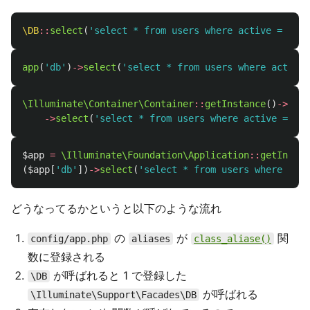
\DB
::
select
(
'select * from users where active = ?'
,
app
(
'db'
)
->
select
(
'select * from users where active 
\Illuminate\Container\Container
::
getInstance
()
->
make
->
select
(
'select * from users where active = ?'
,
$app
=
\Illuminate\Foundation\Application
::
getInstan
(
$app
[
'db'
])
->
select
(
'select * from users where acti
どうなってるかというと以下のような流れ
の
が
関
config/app.php
aliases
class_aliase()
数に登録される
が呼ばれると 1 で登録した
\DB
が呼ばれる
\Illuminate\Support\Facades\DB