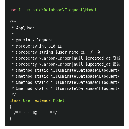
use
Illuminate\Database\Eloquent\Model
;
/**

 * App\User

 *

 * @mixin \Eloquent

 * @property int $id ID

 * @property string $user_name ユーザー名

 * @property \Carbon\Carbon|null $created_at 登録日時

 * @property \Carbon\Carbon|null $updated_at 最終更
 * @method static \Illuminate\Database\Eloquent\Buil
 * @method static \Illuminate\Database\Eloquent\Buil
 * @method static \Illuminate\Database\Eloquent\Buil
 * @method static \Illuminate\Database\Eloquent\Buil
 */
class
User
extends
Model
{
/** ～～ 略 ～～ **/
}