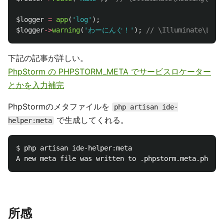
$logger
=
app
(
'log'
);
$logger
->
warning
(
'わーにんぐ！'
);
// \Illuminate\L
下記の記事が詳しい。
PhpStorm の PHPSTORM_META でサービスロケーター
とかを入力補完
PhpStormのメタファイルを
php artisan ide-
で生成してくれる。
helper:meta
$ 
php artisan ide-helper:meta

所感