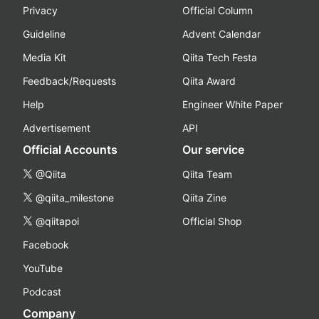
Privacy
Official Column
Guideline
Advent Calendar
Media Kit
Qiita Tech Festa
Feedback/Requests
Qiita Award
Help
Engineer White Paper
Advertisement
API
Official Accounts
Our service
@Qiita
Qiita Team
@qiita_milestone
Qiita Zine
@qiitapoi
Official Shop
Facebook
YouTube
Podcast
Company