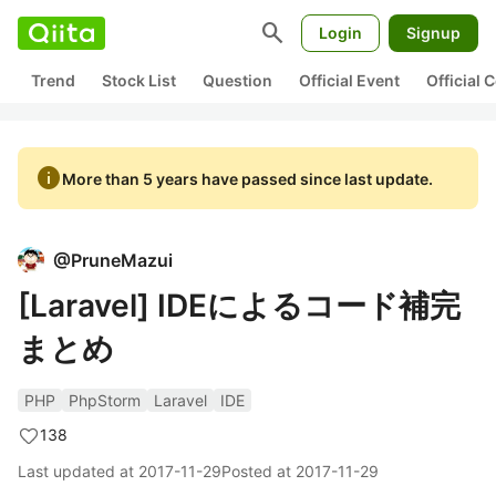
search
Login
Signup
Trend
Stock List
Question
Official Event
Official
info
More than 5 years have passed since last update.
@
PruneMazui
[Laravel] IDEによるコード補完
まとめ
PHP
PhpStorm
Laravel
IDE
138
Last updated at
2017-11-29
Posted at
2017-11-29