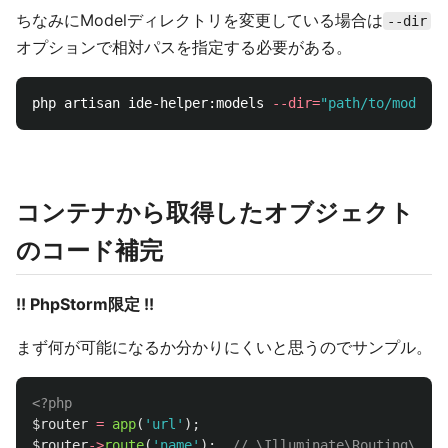
ちなみにModelディレクトリを変更している場合は
--dir
オプションで相対パスを指定する必要がある。
php artisan ide-helper:models 
--dir
=
"path/to/models"
コンテナから取得したオブジェクト
のコード補完
!! PhpStorm限定 !!
まず何が可能になるか分かりにくいと思うのでサンプル。
<?php
$router
=
app
(
'url'
);
$router
->
route
(
'name'
);
// \Illuminate\Routing\