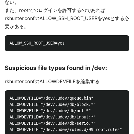
ない。
また、rootでのログインを許可するのであれば
rkhunter.confのALLOW_SSH_ROOT_USERをyesとする必
要がある。
Suspicious file types found in /dev:
rkhunter.confのALLOWDEVFILEを編集する
ALLOWDEVFILE="/dev/.udev/queue.bin"

ALLOWDEVFILE="/dev/.udev/db/block:*"

ALLOWDEVFILE="/dev/.udev/db/net:*"

ALLOWDEVFILE="/dev/.udev/db/input:*"

ALLOWDEVFILE="/dev/.udev/db/serio:*"
