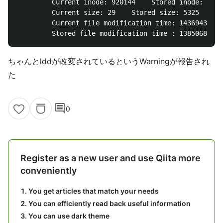
         Current inode: 920144    Stored inode: 9153
         Current size: 29    Stored size: 5325

         Current file modification time: 1436943327 
ちゃんとlddが改変されているというWarningが報告され
た
comment
0
Register as a new user and use Qiita more
conveniently
You get articles that match your needs
You can efficiently read back useful information
You can use dark theme