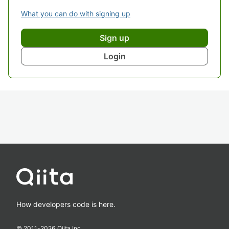
What you can do with signing up
Sign up
Login
How developers code is here.
© 2011-
2026
Qiita Inc.