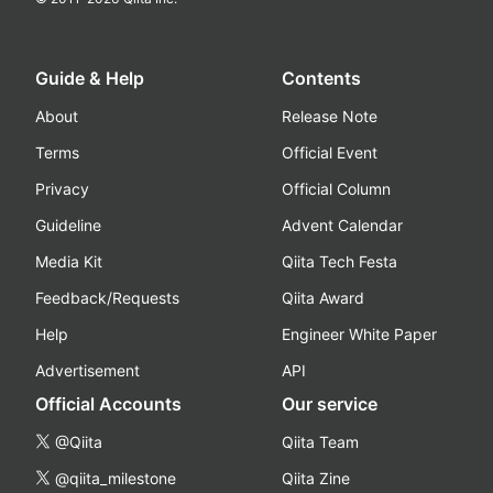
Guide & Help
Contents
About
Release Note
Terms
Official Event
Privacy
Official Column
Guideline
Advent Calendar
Media Kit
Qiita Tech Festa
Feedback/Requests
Qiita Award
Help
Engineer White Paper
Advertisement
API
Official Accounts
Our service
@Qiita
Qiita Team
@qiita_milestone
Qiita Zine