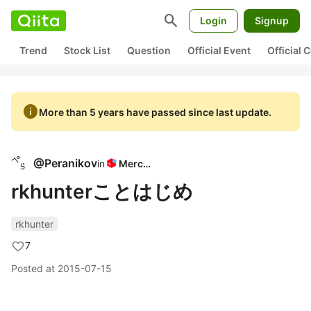
search
Login
Signup
Trend
Stock List
Question
Official Event
Official
info
More than 5 years have passed since last update.
@
Peranikov
in
Mercari
rkhunterことはじめ
rkhunter
7
Posted at
2015-07-15