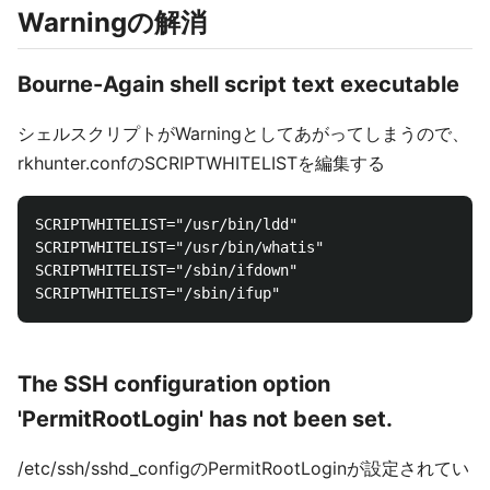
Warningの解消
Bourne-Again shell script text executable
シェルスクリプトがWarningとしてあがってしまうので、
rkhunter.confのSCRIPTWHITELISTを編集する
SCRIPTWHITELIST="/usr/bin/ldd"

SCRIPTWHITELIST="/usr/bin/whatis"

SCRIPTWHITELIST="/sbin/ifdown"

The SSH configuration option
'PermitRootLogin' has not been set.
/etc/ssh/sshd_configのPermitRootLoginが設定されてい