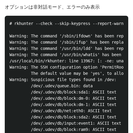
オプションは非対話モード、エラーのみ表示
# rkhunter --check --skip-keypress --report-warnings
Warning: The command '/sbin/ifdown' has been replace
Warning: The command '/sbin/ifup' has been replaced 
Warning: The command '/usr/bin/ldd' has been replace
Warning: The command '/usr/bin/whatis' has been repl
/usr/local/bin/rkhunter: line 13967: [: -ne: unary o
Warning: The SSH configuration option 'PermitRootLog
         The default value may be 'yes', to allow ro
Warning: Suspicious file types found in /dev:

         /dev/.udev/queue.bin: data

         /dev/.udev/db/block:sda1: ASCII text

         /dev/.udev/db/block:dm-0: ASCII text

         /dev/.udev/db/block:dm-1: ASCII text

         /dev/.udev/db/net:eth0: ASCII text

         /dev/.udev/db/block:sda2: ASCII text

         /dev/.udev/db/input:event1: ASCII text

         /dev/.udev/db/block:ram9: ASCII text
