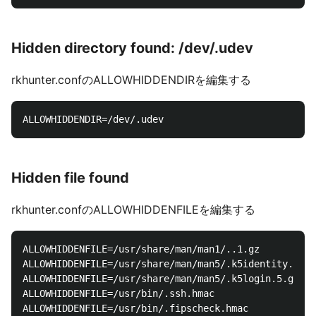
Hidden directory found: /dev/.udev
rkhunter.confのALLOWHIDDENDIRを編集する
Hidden file found
rkhunter.confのALLOWHIDDENFILEを編集する
ALLOWHIDDENFILE=/usr/share/man/man1/..1.gz

ALLOWHIDDENFILE=/usr/share/man/man5/.k5identity.5.gz

ALLOWHIDDENFILE=/usr/share/man/man5/.k5login.5.gz

ALLOWHIDDENFILE=/usr/bin/.ssh.hmac

ALLOWHIDDENFILE=/usr/bin/.fipscheck.hmac
