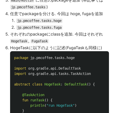
に任意のpackageを追加 (本記事では
main/kotlin
)
jp.pmcoffee.tasks
任意でpackageを分ける. 今回は hoge, fugaを追加
jp.pmcoffee.tasks.hoge
jp.pmcoffee.tasks.fuga
それぞれのpackageにclassを追加. 今回はそれぞれ
,
HogeTask
FugaTask
HogeTaskに以下のように記述(FugaTaskも同様に)
package
jp.pmcoffee.tasks.hoge
import
org.gradle.api.DefaultTask
import
org.gradle.api.tasks.TaskAction
abstract
class
HogeTask
:
DefaultTask
()
{
@TaskAction
fun
runTask
()
{
println
(
"run HogeTask"
)
}