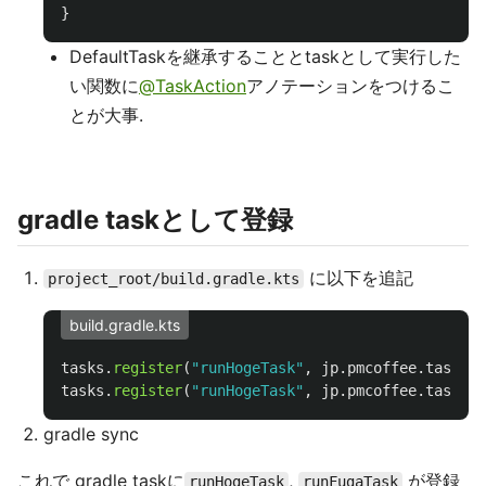
}
DefaultTaskを継承することとtaskとして実行した
い関数に
@TaskAction
アノテーションをつけるこ
とが大事.
gradle taskとして登録
に以下を追記
project_root/build.gradle.kts
build.gradle.kts
tasks
.
register
(
"runHogeTask"
,
jp
.
pmcoffee
.
tasks
.
h
tasks
.
register
(
"runHogeTask"
,
jp
.
pmcoffee
.
tasks
.
f
gradle sync
これで gradle taskに
,
が登録
runHogeTask
runFugaTask