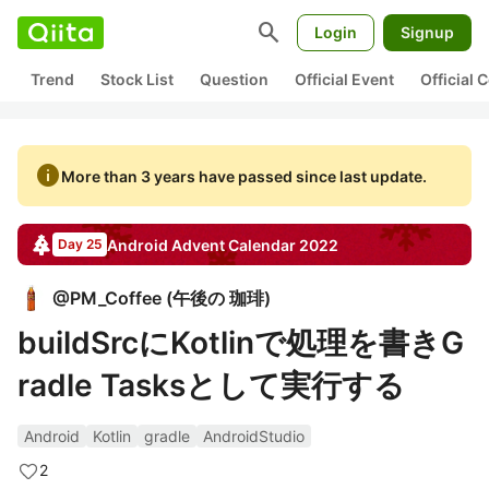
search
Login
Signup
Trend
Stock List
Question
Official Event
Official
info
More than 3 years have passed since last update.
Android
Advent Calendar
2022
Day 25
@
PM_Coffee
(
午後の 珈琲
)
buildSrcにKotlinで処理を書きG
radle Tasksとして実行する
Android
Kotlin
gradle
AndroidStudio
2