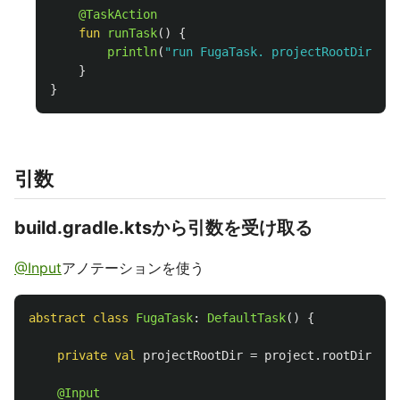
@TaskAction
fun
runTask
()
{
println
(
"run FugaTask. projectRootDir = $
}
}
引数
build.gradle.ktsから引数を受け取る
@Input
アノテーションを使う
abstract
class
FugaTask
:
DefaultTask
()
{
private
val
projectRootDir
=
project
.
rootDir
.
abs
@Input