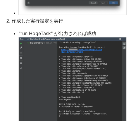
作成した実行設定を実行
"run HogeTask" が出力されれば成功