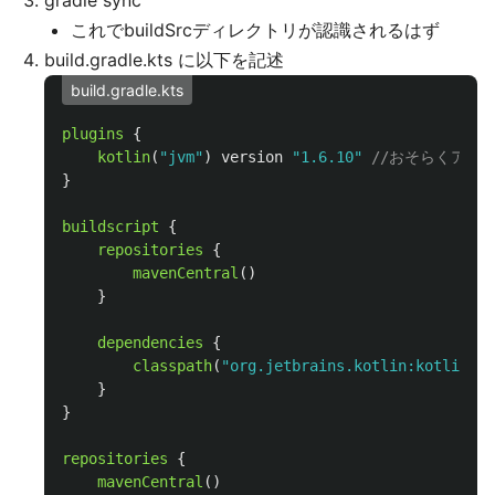
gradle sync
これでbuildSrcディレクトリが認識されるはず
build.gradle.kts に以下を記述
build.gradle.kts
plugins
{
kotlin
(
"jvm"
)
version
"1.6.10"
//おそらくアプ
}
buildscript
{
repositories
{
mavenCentral
()
}
dependencies
{
classpath
(
"org.jetbrains.kotlin:kotlin-gr
}
}
repositories
{
mavenCentral
()