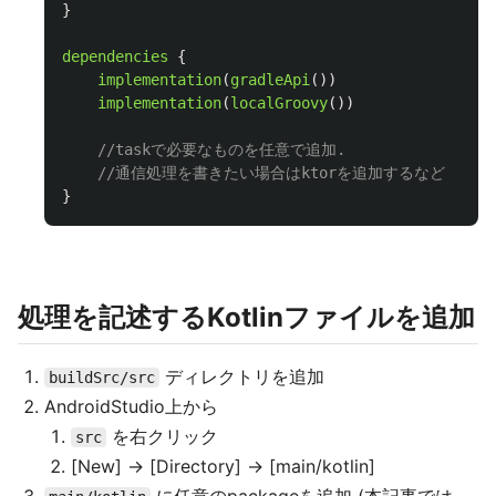
}
dependencies
{
implementation
(
gradleApi
())
implementation
(
localGroovy
())
//taskで必要なものを任意で追加. 
//通信処理を書きたい場合はktorを追加するなど
}
処理を記述するKotlinファイルを追加
ディレクトリを追加
buildSrc/src
AndroidStudio上から
を右クリック
src
[New] -> [Directory] -> [main/kotlin]