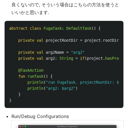
良くないので, そういう場合はこちらの方法を使うと
いいかと思います.
abstract
class
FugaTask
:
DefaultTask
()
{
private
val
projectRootDir
=
project
.
rootDir
.
abs
private
val
arg2Name
=
"arg2"
private
val
arg2
:
String
=
if
(
project
.
hasPropert
@TaskAction
fun
runTask
()
{
println
(
"run FugaTask. projectRootDir: $proj
println
(
"arg2: $arg2"
)
}
}
Run/Debug Configurations