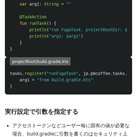
var
arg1
:
String
=
""
@TaskAction
fun
runTask
()
{
println
(
"run FugaTask. projectRootDir: $proj
println
(
"arg1: $arg1"
)
}
}
projectRoot/build.gradle.kts
tasks
.
register
(
"runFugaTask"
,
jp
.
pmcoffee
.
tasks
.
fuga
arg1
=
"from build.gradle.kts"
}
実行設定で引数を指定する
アクセストークンなどユーザー毎に固有の値が必要な
場合、build.gradleに引数を書くのはセキュリティ上