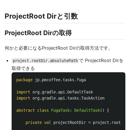
ProjectRoot Dirと引数
ProjectRoot Dirの取得
何かと必要になるProjectRoot Dirの取得方法です。
で ProjectRoot Dirを
project.rootDir.absolutePath
取得できる
package
jp.pmcoffee.tasks.fuga
import
org.gradle.api.DefaultTask
import
org.gradle.api.tasks.TaskAction
abstract
class
FugaTask
:
DefaultTask
()
{
private
val
projectRootDir
=
project
.
rootDir
.