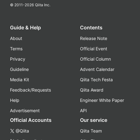
© 2011-
2026
Qiita Inc.
Guide & Help
Contents
About
Release Note
Terms
Official Event
Privacy
Official Column
Guideline
Advent Calendar
Media Kit
Qiita Tech Festa
Feedback/Requests
Qiita Award
Help
Engineer White Paper
Advertisement
API
Official Accounts
Our service
@Qiita
Qiita Team