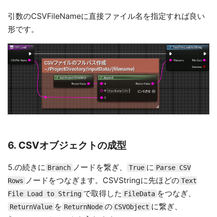
引数のCSVFileNameに直接ファイル名を指定すれば良い
形です。
6. CSVオブジェクトの成型
5.の続きに
ノードを繋ぎ、
に
Branch
True
Parse CSV
ノードをつなぎます。CSVStringに先ほどの
Rows
Text
で取得した
をつなぎ、
File Load to String
FileData
を
の
に繋ぎ、
ReturnValue
ReturnNode
CSVObject