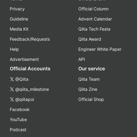
Privacy
Official Column
Guideline
Advent Calendar
Media Kit
Qiita Tech Festa
Feedback/Requests
Qiita Award
Help
Engineer White Paper
Advertisement
API
Official Accounts
Our service
@Qiita
Qiita Team
@qiita_milestone
Qiita Zine
@qiitapoi
Official Shop
Facebook
YouTube
Podcast