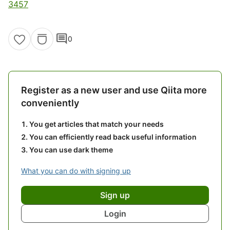
3457
comment
0
Register as a new user and use Qiita more
conveniently
You get articles that match your needs
You can efficiently read back useful information
You can use dark theme
What you can do with signing up
Sign up
Login