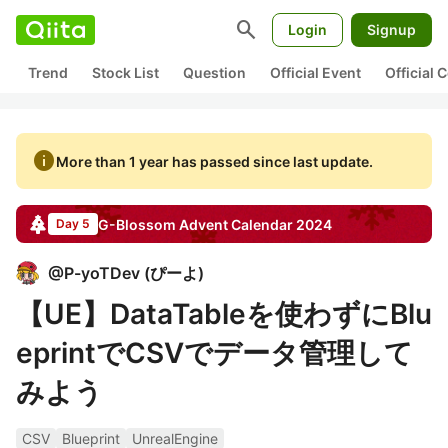
search
Login
Signup
Trend
Stock List
Question
Official Event
Official
info
More than 1 year has passed since last update.
G-Blossom
Advent Calendar
2024
Day 5
@
P-yoTDev
(
ぴーよ
)
【UE】DataTableを使わずにBlu
eprintでCSVでデータ管理して
みよう
CSV
Blueprint
UnrealEngine