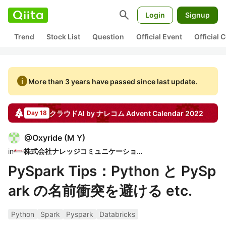
search
Login
Signup
Trend
Stock List
Question
Official Event
Official
info
More than 3 years have passed since last update.
クラウドAI by ナレコム
Advent Calendar
2022
Day 18
@
Oxyride
(
M Y
)
in
株式会社ナレッジコミュニケーション
PySpark Tips：Python と PySp
ark の名前衝突を避ける etc.
Python
Spark
Pyspark
Databricks