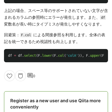
上記の場合、スペース等のサポートされていない文字が含
まれるカラムの参照時にエラーが発生します。また、
df
変数名が長い時にタイプミスが発生しやすくなります。
回避策：
による間接参照を利用します。全体の表
F.col
記を統一できるため視認性も向上します。
df
=
df
.
select
(
F
.
lower
(
F
.
col
(
'
colA
'
)),
F
.
upper
(
F
.
col
comment
0
Register as a new user and use Qiita more
conveniently