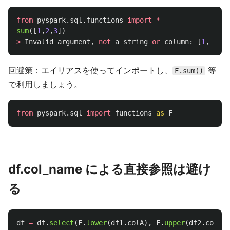
from
pyspark.sql.functions
import
*
sum
([
1
,
2
,
3
])
>
Invalid
argument
,
not
a
string
or
column
:
[
1
,
2
,
3
回避策：エイリアスを使ってインポートし、
等
F.sum()
で利用しましょう。
from
pyspark.sql
import
functions
as
F
df.col_name による直接参照は避け
る
df
=
df
.
select
(
F
.
lower
(
df1
.
colA
),
F
.
upper
(
df2
.
colB
))