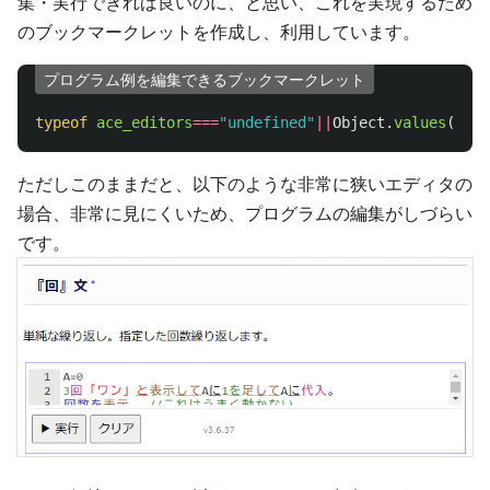
集・実行できれば良いのに、と思い、これを実現するため
のブックマークレットを作成し、利用しています。
プログラム例を編集できるブックマークレット
typeof
ace_editors
===
"
undefined
"
||
Object
.
values
(
ace_
ただしこのままだと、以下のような非常に狭いエディタの
場合、非常に見にくいため、プログラムの編集がしづらい
です。