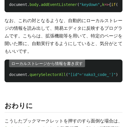
document
.
body
.
addEventListener
(
"
keydown
"
,
k
=>
{
if
(
k
.
ke
なお、これの対となるような、自動的にローカルストレー
ジの情報を読み出して、簡易エディタに反映するプログラ
ムです。こちらは、拡張機能等を用いて、特定のページを
開いた際に、自動実行するようにしていると、気分がとて
もいいです。
ローカルストレージから情報を書き戻す
document
.
querySelectorAll
(
"
[id^='nako3_code_']
"
).
for
おわりに
こうしたブックマークレットを押すのすら面倒な場合は、