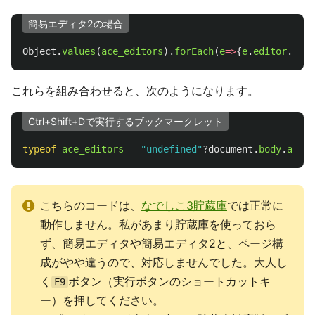
簡易エディタ2の場合
Object
.
values
(
ace_editors
).
forEach
(
e
=>
{
e
.
editor
.
comm
これらを組み合わせると、次のようになります。
Ctrl+Shift+Dで実行するブックマークレット
typeof
ace_editors
===
"
undefined
"
?
document
.
body
.
addEv
こちらのコードは、
なでしこ3貯蔵庫
では正常に
動作しません。私があまり貯蔵庫を使っておら
ず、簡易エディタや簡易エディタ2と、ページ構
成がやや違うので、対応しませんでした。大人し
く
ボタン（実行ボタンのショートカットキ
F9
ー）を押してください。