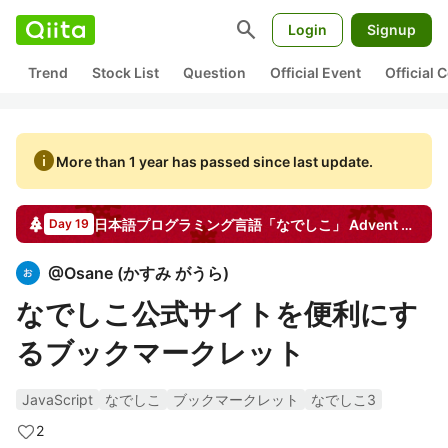
search
Login
Signup
Trend
Stock List
Question
Official Event
Official
info
More than 1 year has passed since last update.
日本語プログラミング言語「なでしこ」
Advent Calendar
Day 19
@
Osane
(
かすみ がうら
)
なでしこ公式サイトを便利にす
るブックマークレット
JavaScript
なでしこ
ブックマークレット
なでしこ3
2