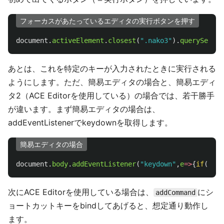
フォーカスがあたっているエディタの実行ボタンを押す
document
.
activeElement
.
closest
(
"
.nako3
"
).
querySelect
あとは、これを特定のキーが入力されたときに実行される
ようにします。ただ、簡易エディタの場合と、簡易エディ
タ2（ACE Editorを使用している）の場合では、若干勝手
が違います。まず簡易エディタの場合は、
addEventListenerでkeydownを取得します。
簡易エディタの場合
document
.
body
.
addEventListener
(
"
keydown
"
,
e
=>
{
if
(
e
.
ct
次にACE Editorを使用している場合は、
にシ
addCommand
ョートカットキーをbindしてあげると、想定通り動作し
ます。