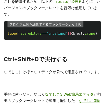
これを解決するため、以下の、
resizeが出来る
ようにした
バージョンのブックマークレットを普段は使用していま
す。
プログラム例を編集できるブックマークレット改
typeof
ace_editors
===
"
undefined
"
||
Object
.
values
(
ace_
Ctrl+Shift+Dで実行する
なでしこには様々なエディタが公式で用意されています。
手軽に使うなら、やはり
なでしこ3 Web簡易エディタ
か前
出のブックマークレットで編集可能にした、
なでしこ3簡