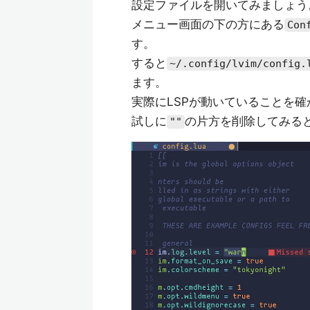
設定ファイルを開いてみましょう
メニュー画面の下の方にある
Con
す。
すると
~/.config/lvim/config.
ます。
実際にLSPが動いていることを
試しに
の片方を削除してみると.
""