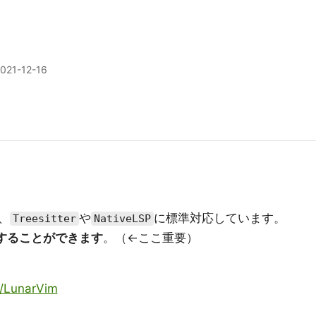
021-12-16
、
や
に標準対応しています。
Treesitter
NativeLSP
用することができます
。（←ここ重要）
m/LunarVim