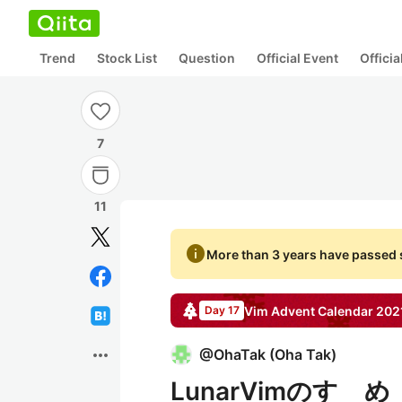
Trend
Stock List
Question
Official Event
Offici
7
11
info
More than 3 years have passed s
Vim
Advent Calendar
202
Day 17
more_horiz
@
OhaTak
(
Oha Tak
)
LunarVimのすゝめ