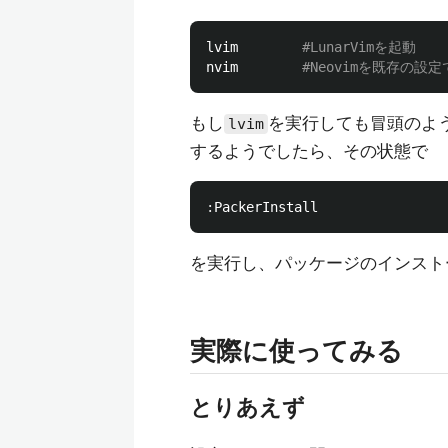
lvim        
#LunarVimを起動
nvim        
#Neovimを既存の設
もし
を実行しても冒頭のよう
lvim
するようでしたら、その状態で
:
を実行し、パッケージのインストー
実際に使ってみる
とりあえず