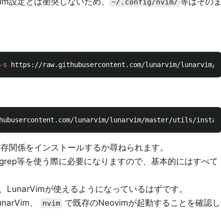
im設定とは衝突しないため、
等はその
~/.config/nvim/
-s
 https://raw.githubusercontent.com/lunarvim/lunarvim/r
hubusercontent.com/lunarvim/lunarvim/master/utils/instal
 Rustの依存関係をインストールするか尋ねられます。
im、ripgrep等を使う際に必要になりますので、基本的にはすべて
LunarVimが使えるようになっているはずです。
unarVim、
で既存のNeovimが起動することを確認し
nvim