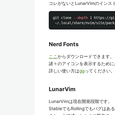
コレがないとLunarVimのイン
git clone 
--depth
 1 https://gi
Nerd Fonts
ここ
からダウンロードできます。
諸々のアイコンを表示するために
詳しい使い方は
gg
ってください。
LunarVim
LunarVimは現在開発段階です。
StableでもRollingでもバグ