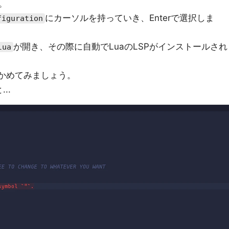
。
にカーソルを持っていき、Enterで選択しま
figuration
が開き、その際に自動でLuaのLSPがインストールされ
lua
確かめてみましょう。
..