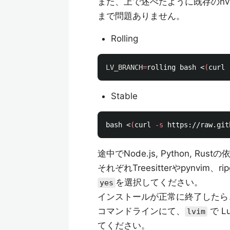
また、上で述べたように既存のnv
まで問題ありません。
Rolling
LV_BRANCH
=
rolling bash <
(
curl 
Stable
bash <
(
curl 
-s
 https://raw.git
途中でNode.js, Python,
それぞれTreesitterやpynv
を選択してください。
yes
インストールが正常に終了したら、
コマンドラインにて、
で L
lvim
てください。