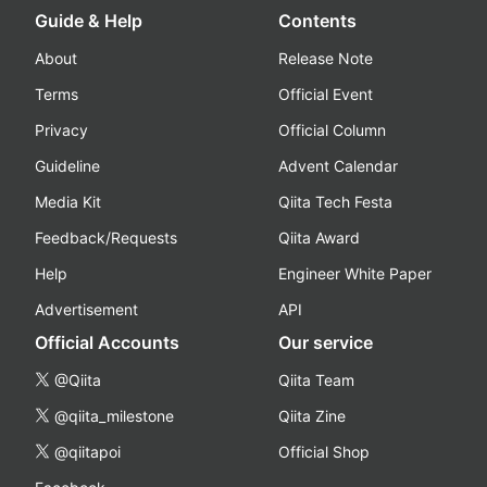
Guide & Help
Contents
About
Release Note
Terms
Official Event
Privacy
Official Column
Guideline
Advent Calendar
Media Kit
Qiita Tech Festa
Feedback/Requests
Qiita Award
Help
Engineer White Paper
Advertisement
API
Official Accounts
Our service
@Qiita
Qiita Team
@qiita_milestone
Qiita Zine
@qiitapoi
Official Shop