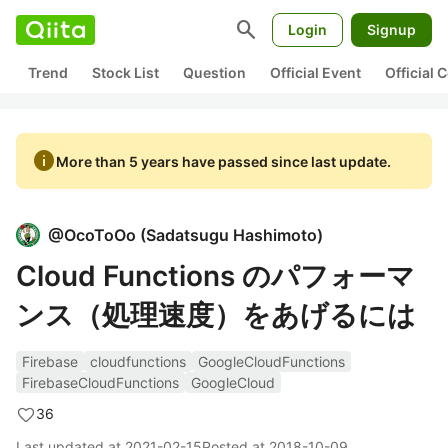
search
Login
Signup
Trend
Stock List
Question
Official Event
Official
info
More than 5 years have passed since last update.
@
OcoToOo
(
Sadatsugu Hashimoto
)
Cloud Functions のパフォーマ
ンス（処理速度）をあげるには
Firebase
cloudfunctions
GoogleCloudFunctions
FirebaseCloudFunctions
GoogleCloud
36
Last updated at
2021-02-15
Posted at
2018-10-09