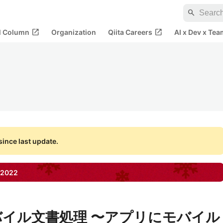
search
open_in_new
open_in_new
al Column
Organization
Qiita Careers
AI x Dev x Tea
ince last update.
2022
でモバイル文書処理 〜アプリにモバイル