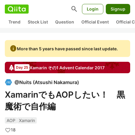
search
Login
Signup
Trend
Stock List
Question
Official Event
Official
info
More than 5 years have passed since last update.
Xamarin その1
Advent Calendar
2017
Day 25
@
Nuits
(
Atsushi Nakamura
)
XamarinでもAOPしたい！ 黒
魔術で自作編
AOP
Xamarin
18