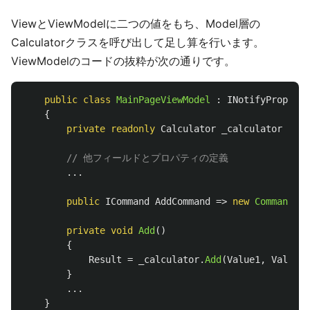
ViewとViewModelに二つの値をもち、Model層の
Calculatorクラスを呼び出して足し算を行います。
ViewModelのコードの抜粋が次の通りです。
public
class
MainPageViewModel
:
INotifyPropert
{
private
readonly
Calculator
_calculator
=
ne
// 他フィールドとプロパティの定義
...
public
ICommand
AddCommand
=>
new
Command
(
Ad
private
void
Add
()
{
Result
=
_calculator
.
Add
(
Value1
,
Value2
)
}
...
}