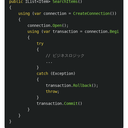
public
IList
<
Item
>
SearchItems
()
{
using
(
var
connection
=
CreateConnection
())
{
connection
.
Open
();
using
(
var
transaction
=
connection
.
BeginTra
{
try
{
// ビジネスロジック
...
}
catch
(
Exception
)
{
transaction
.
Rollback
();
throw
;
}
transaction
.
Commit
()
}
}
}