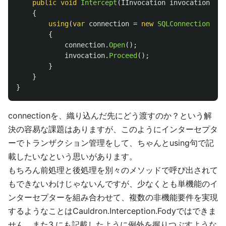
public
void
Intercept
(
IInvocation
invocation
)
{
using
(
var
connection
=
new
SQLConnection
(...
{
connection
.
Open
();
invocation
.
Proceed
();
}
}
}
connectionを、織り込んだ先にどう渡すのか？という解
決の容易な課題はありますが、このようにインターセプタ
ーでトランザクション管理をして、ちゃんとusing句で記
載したいなという思いがあります。
もちろん前処理と後処理を別々のメソッドで呼び出されて
もできないわけじゃないんですが、少なくとも単機能のイ
ンターセプターを組み合わせて、複数の非機能要件を実現
するようなことはCauldron.Interception.Fodyではできま
せん。また3.にも記載したように例外を握りつぶすような