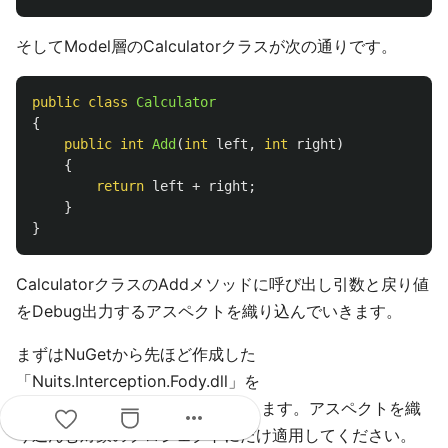
そしてModel層のCalculatorクラスが次の通りです。
public
class
Calculator
{
public
int
Add
(
int
left
,
int
right
)
{
return
left
+
right
;
}
}
CalculatorクラスのAddメソッドに呼び出し引数と戻り値
をDebug出力するアスペクトを織り込んでいきます。
まずはNuGetから先ほど作成した
「Nuits.Interception.Fody.dll」を
InterceptionApp.Modelsに適用します。アスペクトを織
more_horiz
り込んむ対象のプロジェクトにだけ適用してください。