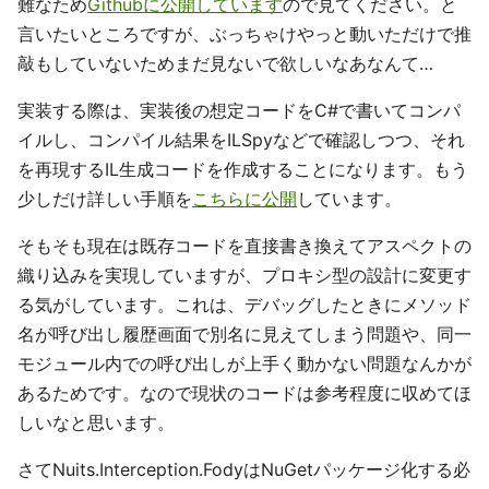
難なため
Githubに公開しています
ので見てください。と
言いたいところですが、ぶっちゃけやっと動いただけで推
敲もしていないためまだ見ないで欲しいなあなんて…
実装する際は、実装後の想定コードをC#で書いてコンパ
イルし、コンパイル結果をILSpyなどで確認しつつ、それ
を再現するIL生成コードを作成することになります。もう
少しだけ詳しい手順を
こちらに公開
しています。
そもそも現在は既存コードを直接書き換えてアスペクトの
織り込みを実現していますが、プロキシ型の設計に変更す
る気がしています。これは、デバッグしたときにメソッド
名が呼び出し履歴画面で別名に見えてしまう問題や、同一
モジュール内での呼び出しが上手く動かない問題なんかが
あるためです。なので現状のコードは参考程度に収めてほ
しいなと思います。
さてNuits.Interception.FodyはNuGetパッケージ化する必