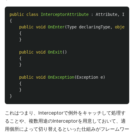
public
class
InterceptorAttribute
:
Attribute
,
IMeth
{
public
void
OnEnter
(
Type
declaringType
,
object
i
{
}
public
void
OnExit
()
{
}
public
void
OnException
(
Exception
e
)
{
}
}
これはつまり、Interceptorで例外をキャッチして処理す
ることや、複数用途のInterceptorを用意しておいて、適
用個所によって切り替えるといった仕組みがフレームワー