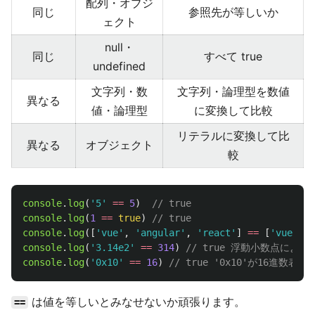
配列・オブジ
同じ
参照先が等しいか
ェクト
null・
同じ
すべて true
undefined
文字列・数
文字列・論理型を数値
異なる
値・論理型
に変換して比較
リテラルに変換して比
異なる
オブジェクト
較
console
.
log
(
'
5
'
==
5
)
// true
console
.
log
(
1
==
true
)
// true
console
.
log
([
'
vue
'
,
'
angular
'
,
'
react
'
]
==
[
'
vue
'
,
'
console
.
log
(
'
3.14e2
'
==
314
)
// true 浮動小数点により'3.
console
.
log
(
'
0x10
'
==
16
)
// true '0x10'が16進数
は値を等しいとみなせないか頑張ります。
==