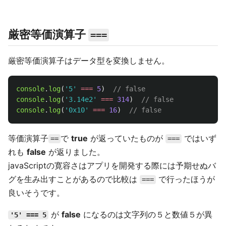
厳密等価演算子
===
厳密等価演算子はデータ型を変換しません。
console
.
log
(
'
5
'
===
5
)
// false
console
.
log
(
'
3.14e2
'
===
314
)
// false
console
.
log
(
'
0x10
'
===
16
)
// false
等価演算子
で
true
が返っていたものが
ではいず
==
===
れも
false
が返りました。
javaScriptの寛容さはアプリを開発する際には予期せぬバ
グを生み出すことがあるので比較は
で行ったほうが
===
良いそうです。
が
false
になるのは文字列の５と数値５が異
'5' === 5