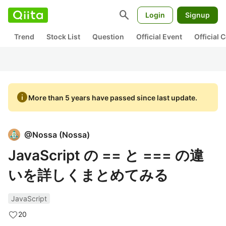
search
Login
Signup
Trend
Stock List
Question
Official Event
Official
info
More than 5 years have passed since last update.
@
Nossa
(
Nossa
)
JavaScript の == と === の違
いを詳しくまとめてみる
JavaScript
20