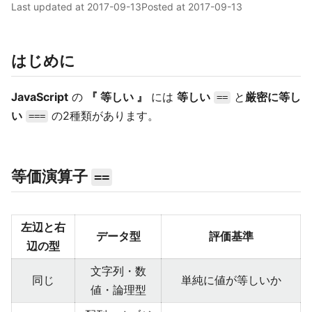
Last updated at
2017-09-13
Posted at
2017-09-13
はじめに
JavaScript
の
『 等しい 』
には
等しい
と
厳密に等し
==
い
の2種類があります。
===
等価演算子
==
左辺と右
データ型
評価基準
辺の型
文字列・数
同じ
単純に値が等しいか
値・論理型