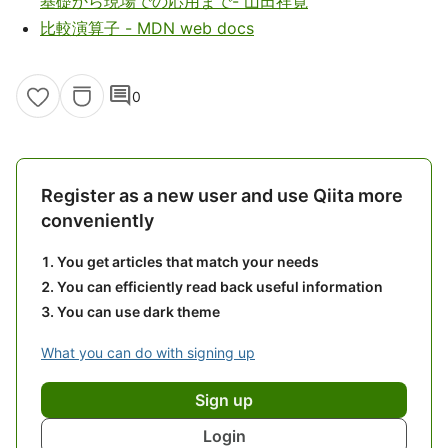
基礎から現場での応用まで- 山田祥寛
比較演算子 - MDN web docs
comment
0
Register as a new user and use Qiita more
conveniently
You get articles that match your needs
You can efficiently read back useful information
You can use dark theme
What you can do with signing up
Sign up
Login