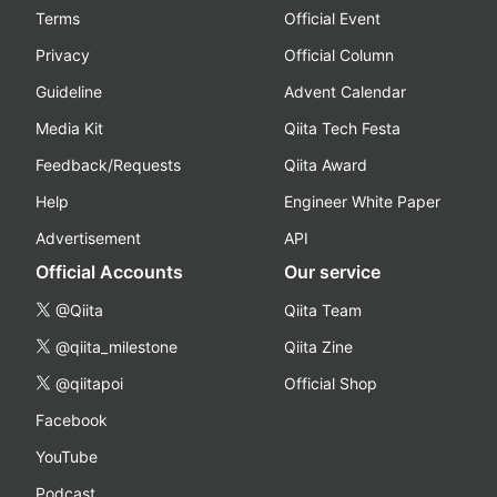
Terms
Official Event
Privacy
Official Column
Guideline
Advent Calendar
Media Kit
Qiita Tech Festa
Feedback/Requests
Qiita Award
Help
Engineer White Paper
Advertisement
API
Official Accounts
Our service
@Qiita
Qiita Team
@qiita_milestone
Qiita Zine
@qiitapoi
Official Shop
Facebook
YouTube
Podcast