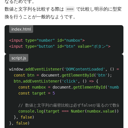
なるためです。
数値と文字列を比較する際は
で比較し明示的に型変
===
換を行うことが一般的なようです。
index.html
<input
type=
"number"
id=
"numbox"
>
<input
type=
"button"
id=
"btn"
value=
"ボタン"
>
script.js
window
.
addEventListener
(
'
DOMContentLoaded
'
,
()
=>
{
const
btn
=
document
.
getElementById
(
'
btn
'
);
btn
.
addEventListener
(
'
click
'
,
()
=>
{
const
numbox
=
document
.
getElementById
(
'
numbox
'
)
const
target
=
5
// 数値と文字列の厳密比較は必ずfalseが返るので数値に
console
.
log
(
target
===
Number
(
numbox
.
value
))
//
},
false
)
},
false
)