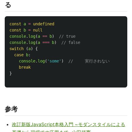
る
const
a
=
undefined
const
b
=
null
console
.
log
(
a
==
b
)
// true
console
.
log
(
a
===
b
)
// false
switch 
(
a
)
{
case
b
:
console
.
log
(
'
some
'
)
// 	実行されない
break
}
参考
改訂新版JavaScript本格入門 ~モダンスタイルによる