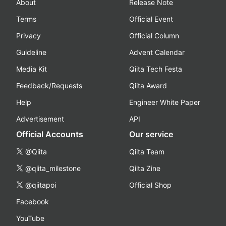
About
Release Note
Terms
Official Event
Privacy
Official Column
Guideline
Advent Calendar
Media Kit
Qiita Tech Festa
Feedback/Requests
Qiita Award
Help
Engineer White Paper
Advertisement
API
Official Accounts
Our service
@Qiita
Qiita Team
@qiita_milestone
Qiita Zine
@qiitapoi
Official Shop
Facebook
YouTube