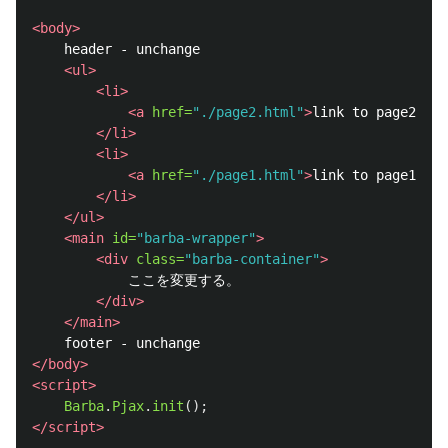
<body>
    header - unchange

<ul>
<li>
<a
href=
"./page2.html"
>
link to page2
</a>
</li>
<li>
<a
href=
"./page1.html"
>
link to page1
</a>
</li>
</ul>
<main
id=
"barba-wrapper"
>
<div
class=
"barba-container"
>
            ここを変更する。

</div>
</main>
</body>
<script>
Barba
.
Pjax
.
init
();
</script>