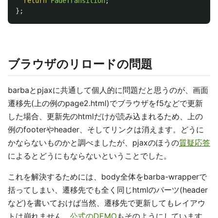
return
FadeTransition
;
};
ブラウザのリロードの問題
barbaとpjaxに共通して個人的に問題だと思うのが、画面
遷移先(上の例のpage2.html)でブラウザをf5などで更新
した場合、更新先のhtmlだけが読み込まれるため、上の
例のfooterやheader、そしてリンクは消えます。どうに
かならないものかと調べましたが、pjaxのほうの
質疑応答
によるとどうにもならないということでした。
これを解決するためには、body全体をbarba-wrapperで
括ってしまい、遷移先でも全く同じhtmlのパーツ(header
など)を書いておけば当然、遷移先で更新してもレイアウ
トは崩れません。
公式のDEMO
もそのようにしています。