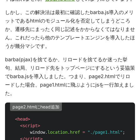
しかし、この解決法は最初に確認したbarba.js導入のメリ
ットであるhtmlのモジュール化を否定してしまうどころ
か、遷移先にまったく同じ記述をかからなくてはなりませ
ん。これだったら他のテンプレートエンジンを導入したほ
うが幾分マシです。
barba(pjax)を捨てるか、リロードを捨てるか迷った挙
句、結局、リロード先をトップページにするという妥協策
でbarba.jsを導入しました。つまり、page2.htmlでリロ
ードした場合、page1.htmlに飛ぶようにjsを一行加えまし
た。
page2.htmlにhead追加
<head>
<script>
window
.
location
.
href
=
"
./page1.html
"
;
</script>