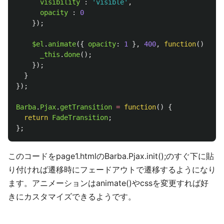
visibility
:
'
visible
'
,
opacity
:
0
});
$el
.
animate
({
opacity
:
1
},
400
,
function
()
{
_this
.
done
();
});
}
});
Barba
.
Pjax
.
getTransition
=
function
()
{
return
FadeTransition
;
};
このコードをpage1.htmlのBarba.Pjax.init();のすぐ下に貼
り付ければ遷移時にフェードアウトで遷移するようになり
ます。アニメーションはanimate()やcssを変更すれば好
きにカスタマイズできるようです。