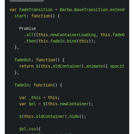
var
FadeTransition
=
Barba
.
BaseTransition
.
extend
({
start
:
function
()
{
Promise
.
all
([
this
.
newContainerLoading
,
this
.
fadeOut
()
.
then
(
this
.
fadeIn
.
bind
(
this
));
},
fadeOut
:
function
()
{
return
$
(
this
.
oldContainer
).
animate
({
opacity
:
0
},
fadeIn
:
function
()
{
var
_this
=
this
;
var
$el
=
$
(
this
.
newContainer
);
$
(
this
.
oldContainer
).
hide
();
$el
.
css
({