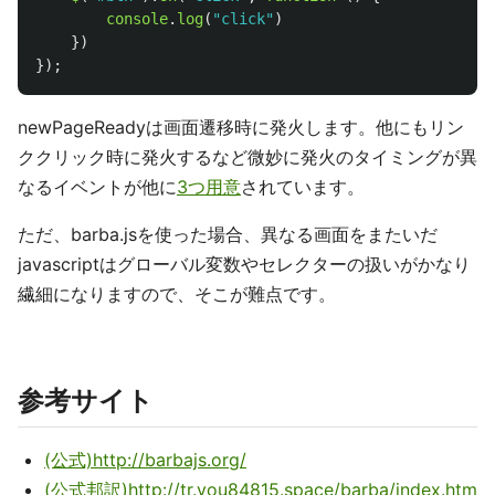
console
.
log
(
"
click
"
)
})
});
newPageReadyは画面遷移時に発火します。他にもリン
ククリック時に発火するなど微妙に発火のタイミングが異
なるイベントが他に
3つ用意
されています。
ただ、barba.jsを使った場合、異なる画面をまたいだ
javascriptはグローバル変数やセレクターの扱いがかなり
繊細になりますので、そこが難点です。
参考サイト
(公式)http://barbajs.org/
(公式邦訳)http://tr.you84815.space/barba/index.htm