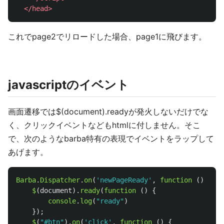
</head>
これでpage2でリロードした場合、page1に飛びます。
javascriptのイベント
画面遷移では$(document).readyが発火しないだけでな
く、クリックイベントなどもhtmlに付しません。そこ
で、次のようなbarba特有の表現でイベントをラップして
あげます。
Barba
.
Dispatcher
.
on
(
'
newPageReady
'
,
function 
()
{
$
(
document
).
ready
(
function 
()
{
console
.
log
(
"
ready
"
)
});
$
(
"
#btn
"
).
on
(
'
click
'
,
function 
()
{