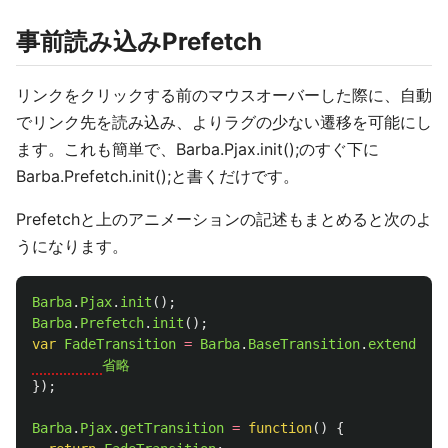
事前読み込みPrefetch
リンクをクリックする前のマウスオーバーした際に、自動
でリンク先を読み込み、よりラグの少ない遷移を可能にし
ます。これも簡単で、Barba.Pjax.init();のすぐ下に
Barba.Prefetch.init();と書くだけです。
Prefetchと上のアニメーションの記述もまとめると次のよ
うになります。
Barba
.
Pjax
.
init
();
Barba
.
Prefetch
.
init
();
var
FadeTransition
=
Barba
.
BaseTransition
.
extend
({
省略
});
Barba
.
Pjax
.
getTransition
=
function
()
{