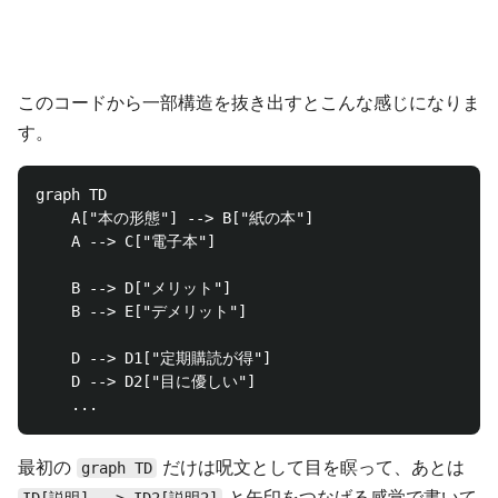
このコードから一部構造を抜き出すとこんな感じになりま
す。
graph TD

    A["本の形態"] --> B["紙の本"]

    A --> C["電子本"]

    B --> D["メリット"]

    B --> E["デメリット"]

    D --> D1["定期購読が得"]

    D --> D2["目に優しい"]

最初の
だけは呪文として目を瞑って、あとは
graph TD
と矢印をつなげる感覚で書いて