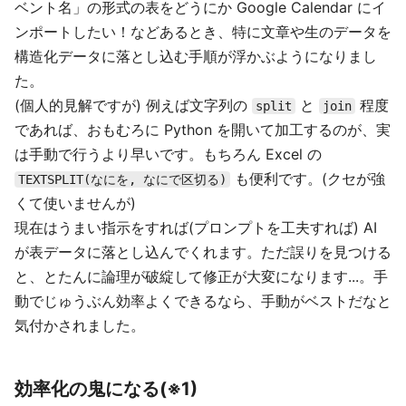
ベント名」の形式の表をどうにか Google Calendar にイ
ンポートしたい！などあるとき、特に文章や生のデータを
構造化データに落とし込む手順が浮かぶようになりまし
た。
(個人的見解ですが) 例えば文字列の
と
程度
split
join
であれば、おもむろに Python を開いて加工するのが、実
は手動で行うより早いです。もちろん Excel の
も便利です。(クセが強
TEXTSPLIT(なにを, なにで区切る)
くて使いませんが)
現在はうまい指示をすれば(プロンプトを工夫すれば) AI
が表データに落とし込んでくれます。ただ誤りを見つける
と、とたんに論理が破綻して修正が大変になります...。手
動でじゅうぶん効率よくできるなら、手動がベストだなと
気付かされました。
効率化の鬼になる(※1)