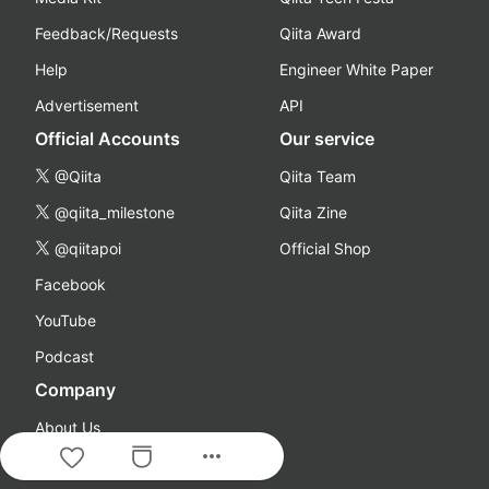
Feedback/Requests
Qiita Award
Help
Engineer White Paper
Advertisement
API
Official Accounts
Our service
@Qiita
Qiita Team
@qiita_milestone
Qiita Zine
@qiitapoi
Official Shop
Facebook
YouTube
Podcast
Company
About Us
more_horiz
Careers