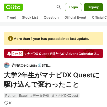
search
Login
Signup
Trend
Stock List
Question
Official Event
Official
info
More than 1 year has passed since last update.
マナビDX Questで得たもの
Advent Calendar
2024
Day 20
@
NitCelcius
in
STECH
大学2年生がマナビDX Questに
駆け込んで変わったこと
Python
Excel
#データ分析
#マナビDXQuest
10