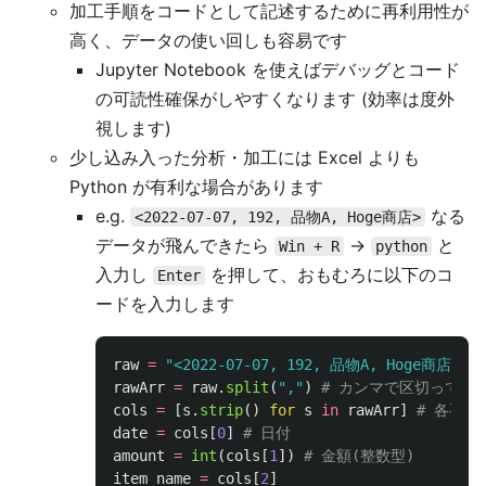
加工手順をコードとして記述するために再利用性が
高く、データの使い回しも容易です
Jupyter Notebook を使えばデバッグとコード
の可読性確保がしやすくなります (効率は度外
視します)
少し込み入った分析・加工には Excel よりも
Python が有利な場合があります
e.g.
なる
<2022-07-07, 192, 品物A, Hoge商店>
データが飛んできたら
→
と
Win + R
python
入力し
を押して、おもむろに以下のコ
Enter
ードを入力します
raw
=
"
<2022-07-07, 192, 品物A, Hoge商店>
"
[
1
rawArr
=
raw
.
split
(
"
,
"
)
cols
=
[
s
.
strip
()
for
s
in
rawArr
]
date
=
cols
[
0
]
amount
=
int
(
cols
[
1
])
item_name
=
cols
[
2
]