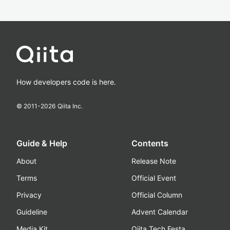
How developers code is here.
© 2011-
2026
Qiita Inc.
Guide & Help
Contents
About
Release Note
Terms
Official Event
Privacy
Official Column
Guideline
Advent Calendar
Media Kit
Qiita Tech Festa