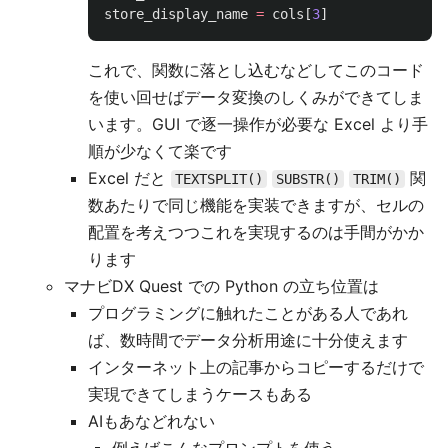
store_display_name
=
cols
[
3
]
これで、関数に落とし込むなどしてこのコード
を使い回せばデータ変換のしくみができてしま
います。GUI で逐一操作が必要な Excel より手
順が少なくて楽です
Excel だと
関
TEXTSPLIT()
SUBSTR()
TRIM()
数あたりで同じ機能を実装できますが、セルの
配置を考えつつこれを実現するのは手間がかか
ります
マナビDX Quest での Python の立ち位置は
プログラミングに触れたことがある人であれ
ば、数時間でデータ分析用途に十分使えます
インターネット上の記事からコピーするだけで
実現できてしまうケースもある
AIもあなどれない