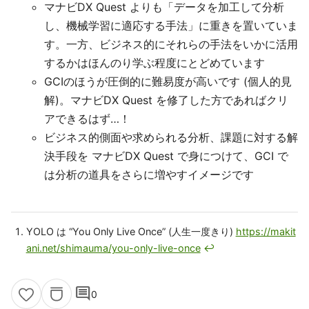
マナビDX Quest よりも「データを加工して分析
し、機械学習に適応する手法」に重きを置いていま
す。一方、ビジネス的にそれらの手法をいかに活用
するかはほんのり学ぶ程度にとどめています
GCIのほうが圧倒的に難易度が高いです (個人的見
解)。マナビDX Quest を修了した方であればクリ
アできるはず…！
ビジネス的側面や求められる分析、課題に対する解
決手段を マナビDX Quest で身につけて、GCI で
は分析の道具をさらに増やすイメージです
YOLO は “You Only Live Once” (人生一度きり)
https://makit
ani.net/shimauma/you-only-live-once
↩
comment
0