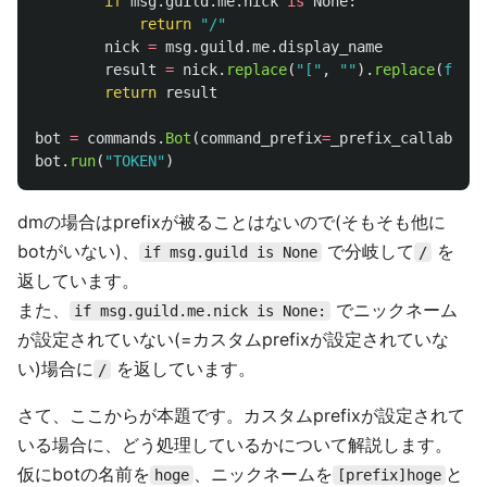
if
msg
.
guild
.
me
.
nick
is
None
:
return
"
/
"
nick
=
msg
.
guild
.
me
.
display_name
result
=
nick
.
replace
(
"
[
"
,
""
).
replace
(
f
"
]
{
b
return
result
bot
=
commands
.
Bot
(
command_prefix
=
_prefix_callable
)
bot
.
run
(
"
TOKEN
"
)
dmの場合はprefixが被ることはないので(そもそも他に
botがいない)、
で分岐して
を
if msg.guild is None
/
返しています。
また、
でニックネーム
if msg.guild.me.nick is None:
が設定されていない(=カスタムprefixが設定されていな
い)場合に
を返しています。
/
さて、ここからが本題です。カスタムprefixが設定されて
いる場合に、どう処理しているかについて解説します。
仮にbotの名前を
、ニックネームを
と
hoge
[prefix]hoge