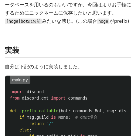
ータベースを用いるのもいいですが、今回はよりお手軽に
するためにニックネームに保存したいと思います。
みたいな感じ。(この場合
がprefix)
[hoge]botの名前
hoge
実装
自分は下記のように実装しました。
main.py
import
discord
from
discord.ext
import
commands
def
_prefix_callable
(
bot
:
commands
.
Bot
,
msg
:
discord
if
msg
.
guild
is
None
:
return
"
/
"
else
: