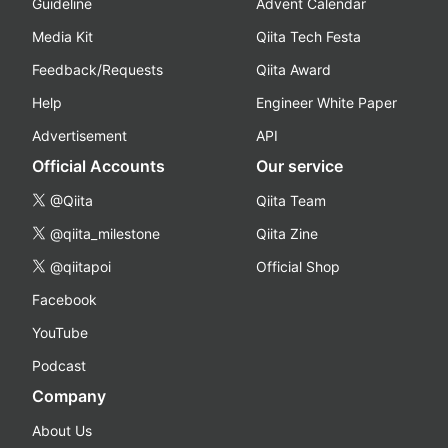
Guideline
Advent Calendar
Media Kit
Qiita Tech Festa
Feedback/Requests
Qiita Award
Help
Engineer White Paper
Advertisement
API
Official Accounts
Our service
@Qiita
Qiita Team
@qiita_milestone
Qiita Zine
@qiitapoi
Official Shop
Facebook
YouTube
Podcast
Company
About Us