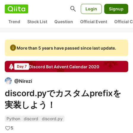
search
Login
Signup
Trend
Stock List
Question
Official Event
Official
info
More than 5 years have passed since last update.
Discord Bot
Advent Calendar
2020
Day 7
@
Nirezi
discord.pyでカスタムprefixを
実装しよう！
Python
discord
discord.py
5