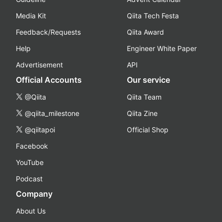
Media Kit
Qiita Tech Festa
Feedback/Requests
Qiita Award
Help
Engineer White Paper
Advertisement
API
Official Accounts
Our service
@Qiita
Qiita Team
@qiita_milestone
Qiita Zine
@qiitapoi
Official Shop
Facebook
YouTube
Podcast
Company
About Us