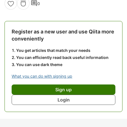
comment
0
Register as a new user and use Qiita more
conveniently
You get articles that match your needs
You can efficiently read back useful information
You can use dark theme
What you can do with signing up
Sign up
Login