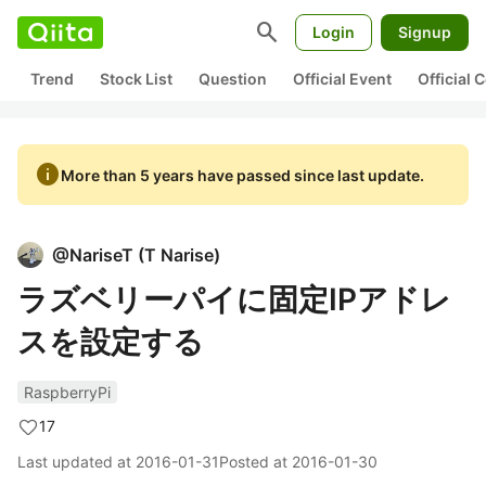
search
Login
Signup
Trend
Stock List
Question
Official Event
Official
info
More than 5 years have passed since last update.
@
NariseT
(
T Narise
)
ラズベリーパイに固定IPアドレ
スを設定する
RaspberryPi
17
Last updated at
2016-01-31
Posted at
2016-01-30