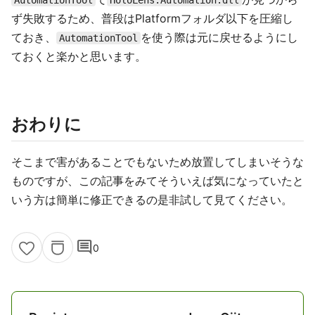
AutomationTool
HoloLens.Automation.dll
ず失敗するため、普段はPlatformフォルダ以下を圧縮し
ておき、
を使う際は元に戻せるようにし
AutomationTool
ておくと楽かと思います。
おわりに
そこまで害があることでもないため放置してしまいそうな
ものですが、この記事をみてそういえば気になっていたと
いう方は簡単に修正できるの是非試して見てください。
comment
0