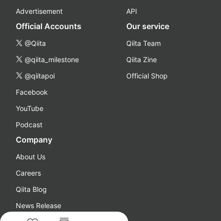
Advertisement
API
Official Accounts
Our service
@Qiita
Qiita Team
@qiita_milestone
Qiita Zine
@qiitapoi
Official Shop
Facebook
YouTube
Podcast
Company
About Us
Careers
Qiita Blog
News Release