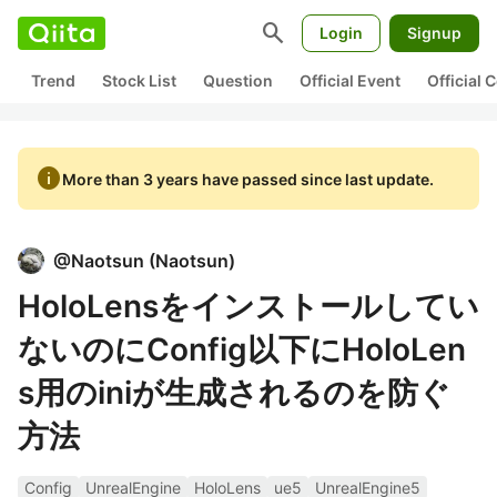
search
Login
Signup
Trend
Stock List
Question
Official Event
Official
info
More than 3 years have passed since last update.
@
Naotsun
(
Naotsun
)
HoloLensをインストールしてい
ないのにConfig以下にHoloLen
s用のiniが生成されるのを防ぐ
方法
Config
UnrealEngine
HoloLens
ue5
UnrealEngine5