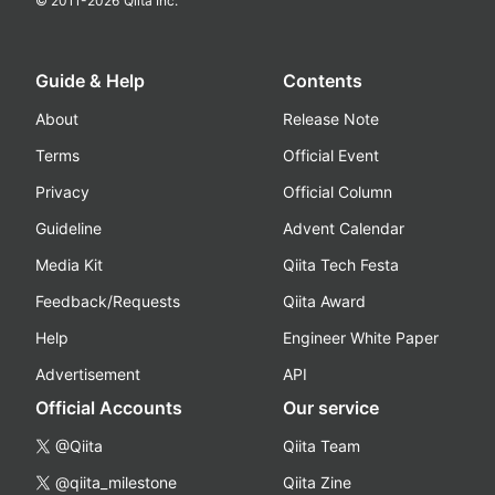
© 2011-
2026
Qiita Inc.
Guide & Help
Contents
About
Release Note
Terms
Official Event
Privacy
Official Column
Guideline
Advent Calendar
Media Kit
Qiita Tech Festa
Feedback/Requests
Qiita Award
Help
Engineer White Paper
Advertisement
API
Official Accounts
Our service
@Qiita
Qiita Team
@qiita_milestone
Qiita Zine