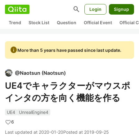
search
Login
Signup
Trend
Stock List
Question
Official Event
Official
info
More than 5 years have passed since last update.
@
Naotsun
(
Naotsun
)
UE4でキャラクターがマウスポ
インタの方を向く機能を作る
UE4
UnrealEngine4
6
Last updated at
2020-01-20
Posted at
2019-09-25