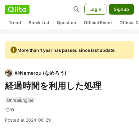
search
Login
Signup
Trend
Stock List
Question
Official Event
Official
info
More than 1 year has passed since last update.
@
Namerou
(
なめろう
)
経過時間を利用した処理
UnrealEngine
0
Posted at
2024-06-29