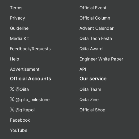
Terms
Official Event
Privacy
Official Column
Guideline
Advent Calendar
Media Kit
Qiita Tech Festa
Feedback/Requests
Qiita Award
Help
Engineer White Paper
Advertisement
API
Official Accounts
Our service
@Qiita
Qiita Team
@qiita_milestone
Qiita Zine
@qiitapoi
Official Shop
Facebook
YouTube