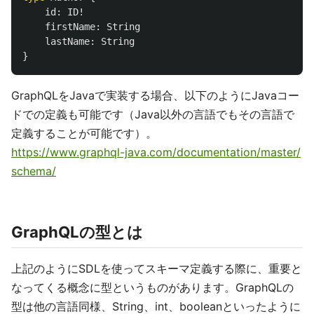
id
:
ID
!
firstName
:
String
lastName
:
String
}
GraphQLをJavaで実装する場合、以下のようにJavaコー
ドでの定義も可能です（Java以外の言語でもその言語で
定義することが可能です）。
https://www.graphql-java.com/documentation/master/
schema/
GraphQLの型とは
上記のようにSDLを使ってスキーマ定義する際に、重要と
なってくる概念に型というものがあります。GraphQLの
型は他の言語同様、String、int、booleanといったように