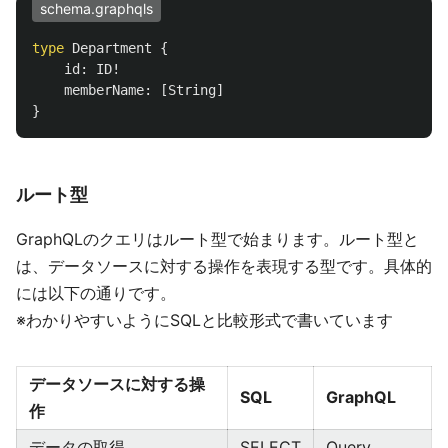
schema.graphqls
type
Department
{
id
:
ID
!
memberName
:
[
String
]
}
ルート型
GraphQLのクエリはルート型で始まります。ルート型と
は、データソースに対する操作を表現する型です。具体的
には以下の通りです。
※わかりやすいようにSQLと比較形式で書いています
データソースに対する操
SQL
GraphQL
作
データの取得
SELECT
Query