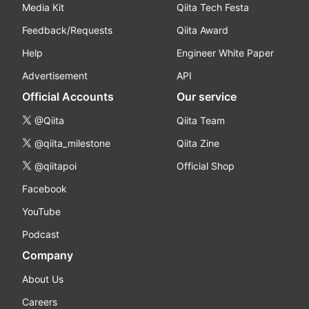
Media Kit
Qiita Tech Festa
Feedback/Requests
Qiita Award
Help
Engineer White Paper
Advertisement
API
Official Accounts
Our service
@Qiita
Qiita Team
@qiita_milestone
Qiita Zine
@qiitapoi
Official Shop
Facebook
YouTube
Podcast
Company
About Us
Careers