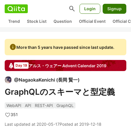
search
Login
Signup
Trend
Stock List
Question
Official Event
Official
info
More than 5 years have passed since last update.
アルス・ウェアー
Advent Calendar
2019
Day 19
@
NagaokaKenichi
(
長岡 賢一
)
GraphQLのスキーマと型定義
WebAPI
API
REST-API
GraphQL
351
Last updated at
2020-05-17
Posted at
2019-12-18