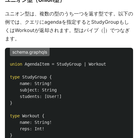
ユニオン型は、複数の型のうち一つを返す型です。以下の
例では、クエリにagendaを指定するとStudyGroupもし
くはWorkoutが返却されます。型はパイプ（|）でつなぎ
ます。
schema.graphqls
union
AgendaItem
=
StudyGroup
|
Workout
type
StudyGroup
{
name
:
String
!
subject
:
String
students
:
[
User
!]
}
type
Workout
{
name
:
String
!
reps
:
Int
!
}