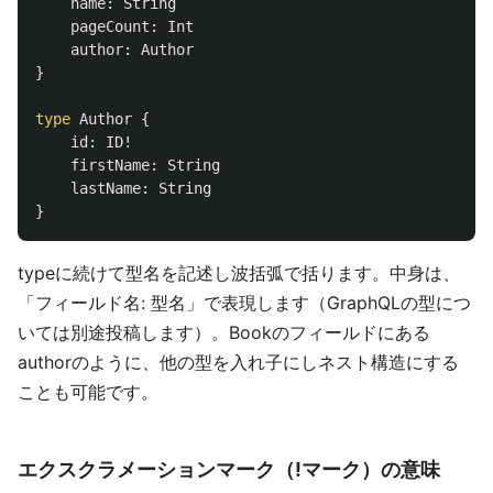
name
:
String
pageCount
:
Int
author
:
Author
}
type
Author
{
id
:
ID
!
firstName
:
String
lastName
:
String
}
typeに続けて型名を記述し波括弧で括ります。中身は、
「フィールド名: 型名」で表現します（GraphQLの型につ
いては別途投稿します）。Bookのフィールドにある
authorのように、他の型を入れ子にしネスト構造にする
ことも可能です。
エクスクラメーションマーク（!マーク）の意味