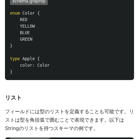
schema.graphql
enum
Color
{
RED
YELLOW
BLUE
GREEN
}
type
Apple
{
color
:
Color
}
リスト
フィールドには型のリストを定義することも可能です。リ
ストは型を角括弧で囲むことで表現できます。以下は
Stringのリストを持つスキーマの例です。