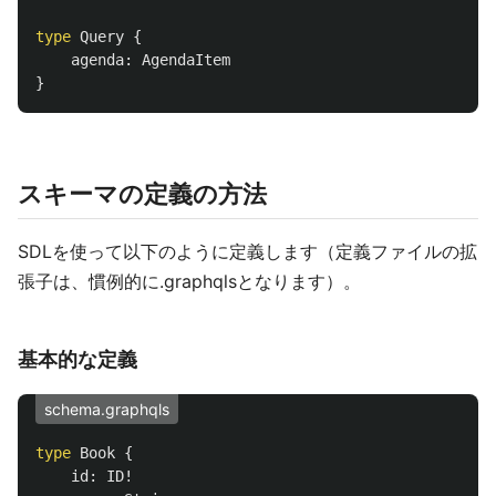
type
Query
{
agenda
:
AgendaItem
}
スキーマの定義の方法
SDLを使って以下のように定義します（定義ファイルの拡
張子は、慣例的に.graphqlsとなります）。
基本的な定義
schema.graphqls
type
Book
{
id
:
ID
!