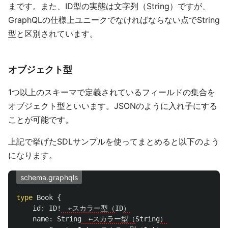
まです。また、ID型の実態は文字列（String）ですが、
GraphQLの仕様上ユニークでなければならない点でString
型と区別されています。
オブジェクト型
1つ以上のスキーマで定義されているフィールドの集合を
オブジェクト型といいます。JSONのように入れ子にする
ことが可能です。
上記で挙げたSDLサンプルを使ってまとめると以下のよう
になります。
schema.graphqls
type
Book
{
id
:
ID
!
　←スカラー型（
ID
）
name
:
String
　←スカラー型（
String
）