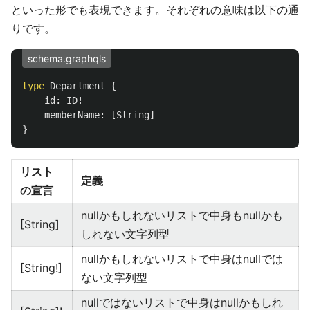
といった形でも表現できます。それぞれの意味は以下の通
りです。
schema.graphqls
type
Department
{
id
:
ID
!
memberName
:
[
String
]
}
リスト
定義
の宣言
nullかもしれないリストで中身もnullかも
[String]
しれない文字列型
nullかもしれないリストで中身はnullでは
[String!]
ない文字列型
nullではないリストで中身はnullかもしれ