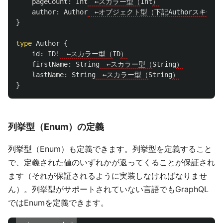
pageCount
:
Int
　←スカラー型（
Int
）
author
:
Author
　←オブジェクト型（下記Authorスキー
}
type
Author
{
id
:
ID
!
　←スカラー型（
ID
）
firstName
:
String
　←スカラー型（
String
）
lastName
:
String
　←スカラー型（
String
）
}
列挙型（Enum）の定義
列挙型（Enum）も定義できます。列挙型を定義すること
で、定義された値のいずれかが返ってくることが保証され
ます（それが保証されるように実装しなければなりませ
ん）。列挙型がサポートされていない言語でもGraphQL
ではEnumを定義できます。