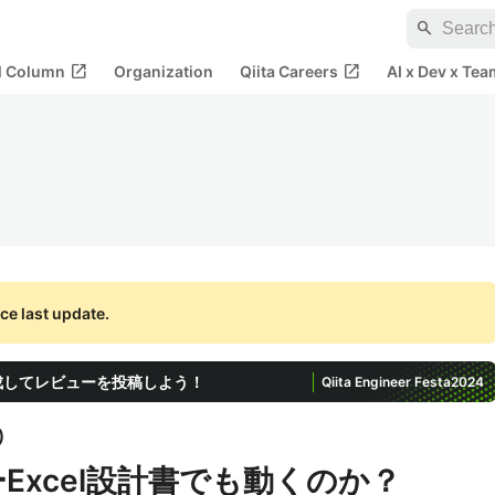
search
open_in_new
open_in_new
al Column
Organization
Qiita Careers
AI x Dev x Tea
ce last update.
生成してレビューを投稿しよう！
Qiita Engineer Festa
2024
)
ーExcel設計書でも動くのか？