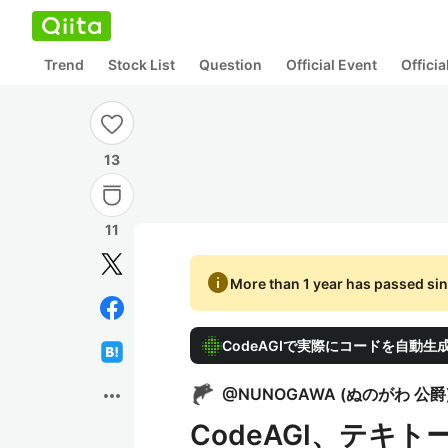
Trend
Stock List
Question
Official Event
Offici
13
11
info
More than 1 year has passed sin
CodeAGIで実際にコードを自動
more_horiz
@
NUNOGAWA
(
ぬのがわ 公爵
CodeAGI、テキト