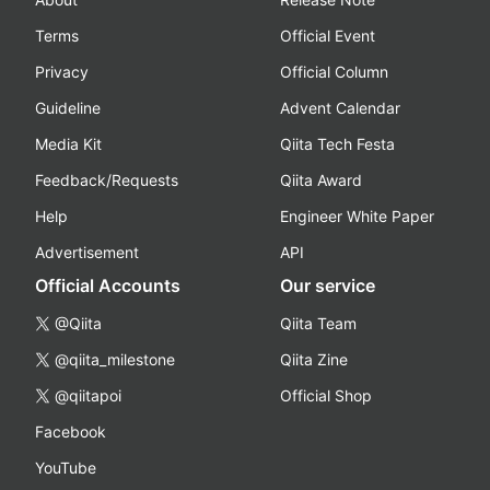
Terms
Official Event
Privacy
Official Column
Guideline
Advent Calendar
Media Kit
Qiita Tech Festa
Feedback/Requests
Qiita Award
Help
Engineer White Paper
Advertisement
API
Official Accounts
Our service
@Qiita
Qiita Team
@qiita_milestone
Qiita Zine
@qiitapoi
Official Shop
Facebook
YouTube