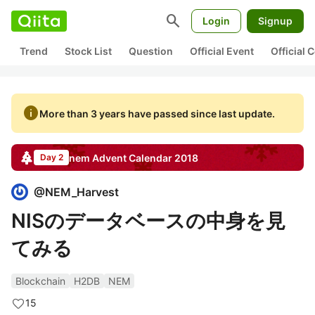
search
Login
Signup
Trend
Stock List
Question
Official Event
Official
info
More than 3 years have passed since last update.
nem
Advent Calendar
2018
Day 2
@
NEM_Harvest
NISのデータベースの中身を見
てみる
Blockchain
H2DB
NEM
15