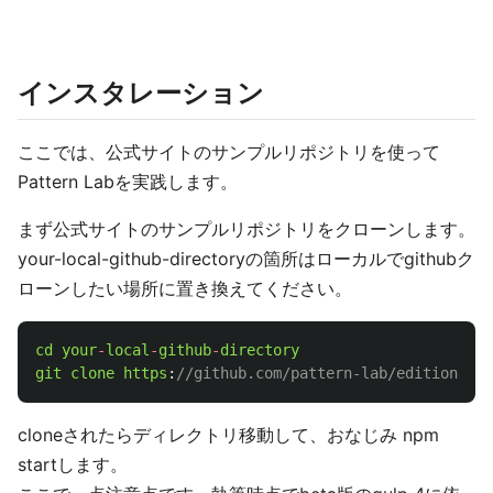
インスタレーション
ここでは、公式サイトのサンプルリポジトリを使って
Pattern Labを実践します。
まず公式サイトのサンプルリポジトリをクローンします。
your-local-github-directoryの箇所はローカルでgithubク
ローンしたい場所に置き換えてください。
cd
your
-
local
-
github
-
directory
git
clone
https
:
//github.com/pattern-lab/edition-nod
cloneされたらディレクトリ移動して、おなじみ npm
startします。