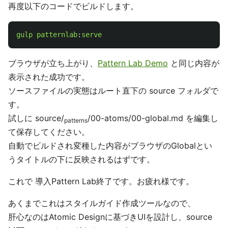
再度以下のコードでビルドします。
gulp
patternlab
:
serve
ブラウザが立ち上がり、
Pattern Lab Demo
と同じ内容が
表示された成功です。
ソースファイルの実態はルート直下の source フォルダで
す。
試しに source/
/00-atoms/00-global.md を編集し
patterns
て保存してください。
自動でビルドされ変種した内容がブラウザのGlobalとい
うタイトルの下に反映されるはずです。
これで 導入Pattern Lab終了です。お疲れ様です。
あくまでこれはスタイルガイド作成ツールなので、
肝心なのはAtomic Designに基づきUIを設計し、source