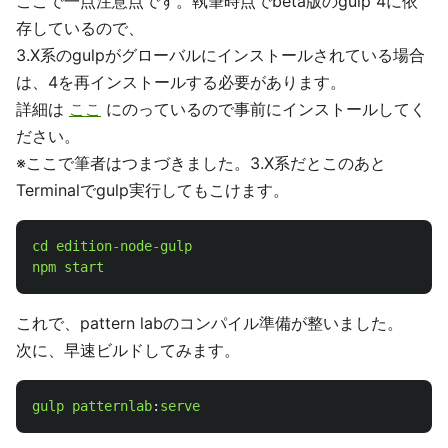
ここで一点注意点です。執筆時点でbeta版のgulp 4に依
存しているので、
3.X系のgulpがグローバルにインストールされている場合
は、4を再インストールする必要があります。
詳細は
ここ
にのっているので事前にインストールしてく
ださい。
※ここで筆者はつまづきました。3.X系だとこのあと
Terminalでgulp実行してもこけます。
cd
edition
-
node
-
gulp
npm
start
これで、pattern labのコンパイル準備が整いました。
次に、早速ビルドしてみます。
gulp
patternlab
:
serve