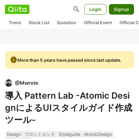
search
Login
Signup
Trend
Stock List
Question
Official Event
Official
info
More than 5 years have passed since last update.
@
Mwrote
導入 Pattern Lab -Atomic Desi
gnによるUIスタイルガイド作成
ツール-
Design
フロントエンド
Styleguide
AtomicDesign