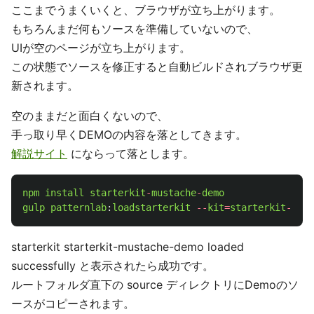
ここまでうまくいくと、ブラウザが立ち上がります。
もちろんまだ何もソースを準備していないので、
UIが空のページが立ち上がります。
この状態でソースを修正すると自動ビルドされブラウザ更
新されます。
空のままだと面白くないので、
手っ取り早くDEMOの内容を落としてきます。
解説サイト
にならって落とします。
npm
install
starterkit
-
mustache
-
demo
gulp
patternlab
:
loadstarterkit
--
kit
=
starterkit
-
must
starterkit starterkit-mustache-demo loaded
successfully と表示されたら成功です。
ルートフォルダ直下の source ディレクトリにDemoのソ
ースがコピーされます。