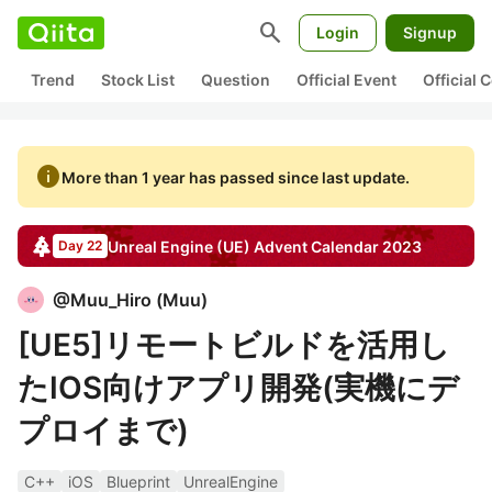
search
Login
Signup
Trend
Stock List
Question
Official Event
Official
info
More than 1 year has passed since last update.
Unreal Engine (UE)
Advent Calendar
2023
Day 22
@
Muu_Hiro
(
Muu
)
[UE5]リモートビルドを活用し
たIOS向けアプリ開発(実機にデ
プロイまで)
C++
iOS
Blueprint
UnrealEngine