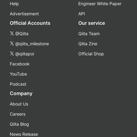
Help
Engineer White Paper
Advertisement
API
Official Accounts
Our service
@Qiita
Qiita Team
@qiita_milestone
Qiita Zine
@qiitapoi
Official Shop
Facebook
YouTube
Podcast
Company
About Us
Careers
Qiita Blog
News Release