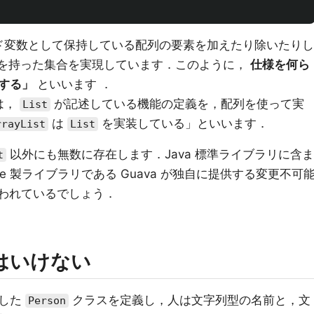
ド変数として保持している配列の要素を加えたり除いたりし
を持った集合を実現しています．このように，
仕様を何ら
する」
といいます ．
は，
が記述している機能の定義を，配列を使って実
List
は
を実装している」といいます．
rrayList
List
以外にも無数に存在します．Java 標準ライブラリに含ま
t
le 製ライブラリである Guava が独自に提供する変更不可
われているでしょう．
てはいけない
化した
クラスを定義し，人は文字列型の名前と，文
Person