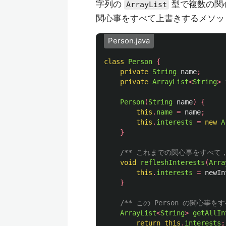
字列の
型で複数の関
ArrayList
関心事をすべて上書きするメソッ
Person.java
class
Person
{
private
String
name
;
private
ArrayList
<
String
>
Person
(
String
name
)
{
this
.
name
=
name
;
this
.
interests
=
new
A
}
/** これまでの関心事をすべて
void
refleshInterests
(
Arra
this
.
interests
=
newIn
}
/** この Person の関心事を
ArrayList
<
String
>
getAllIn
return
this
.
interests
;