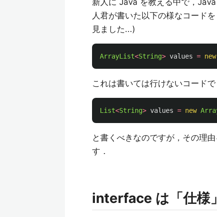
新人に Java を教える中で，Java
人君が書いた以下の様なコードを
見ました...)
ArrayList
<
String
>
values
=
new
これは書いては行けないコードで
List
<
String
>
values
=
new
Arra
と書くべきなのですが，その理由
す．
interface は「仕様