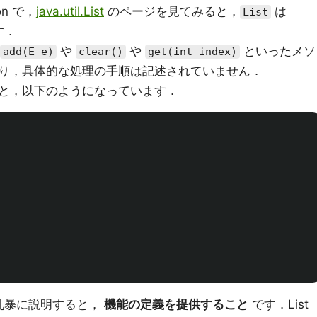
ion で，
java.util.List
のページを見てみると，
は
List
す．
や
や
といったメソ
add(E e)
clear()
get(int index)
り，具体的な処理の手順は記述されていません．
と，以下のようになっています．
やや乱暴に説明すると，
機能の定義を提供すること
です．List