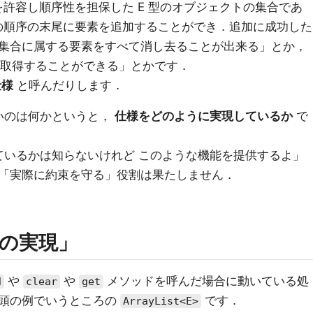
許容し順序性を担保した E 型のオブジェクトの集合であ
の順序の末尾に要素を追加することができ．追加に成功した
集合に属する要素をすべて消し去ることが出来る」とか，
て取得することができる」とかです．
仕様
と呼んだりします．
いないのは何かというと，
仕様をどのように実現しているか
で
実現しているかは知らないけれど このような機能を提供するよ」
「実際に約束を守る」役割は果たしません．
の実現」
や
や
メソッドを呼んだ場合に動いている処
d
clear
get
頭の例でいうところの
です．
ArrayList<E>