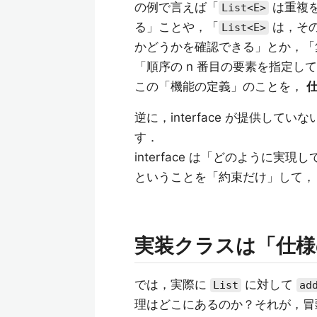
の例で言えば「
は重複を
List<E>
る」ことや，「
は，そ
List<E>
かどうかを確認できる」とか，「
「順序の n 番目の要素を指定し
この「機能の定義」のことを，
逆に，interface が提供して
す．
interface は「どのように
ということを「約束だけ」して，
実装クラスは「仕様
では，実際に
に対して
List
ad
理はどこにあるのか？それが，冒