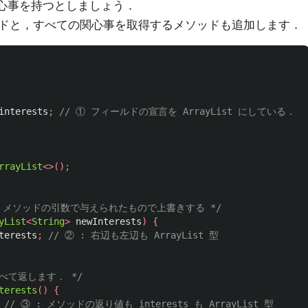
心事を持つとしましょう．
ドと，すべての関心事を取得するメソッドも追加します．
interests
;
// ① フィールドの宣言を ArrayList にしている．
rrayList
<>();
，メソッドの引数で与えられたもので上書きする */
yList
<
String
>
newInterests
)
{
terests
;
// ② : 右辺も左辺も ArrayList 型
すべて返します． */
terests
()
{
// ③ : メソッドの返り値も interests も ArrayList 型