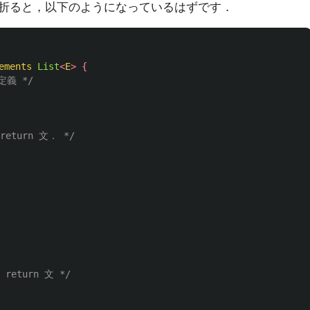
折ると，以下のようになっているはずです．
ements
List
<
E
>
{
義 */
turn 文． */
eturn 文 */