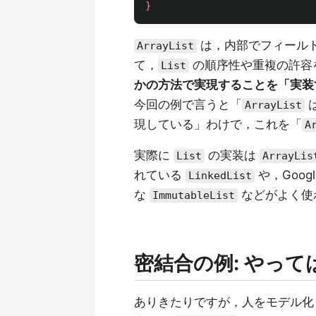
}
は，内部でフィール
ArrayList
て，
の順序性や重複の許容
List
かの方法で実現することを「実装
今回の例で言うと「
ArrayList
現している」わけで，これを「
A
実際に
の実装は
List
ArrayLis
れている
や，Goog
LinkedList
な
などがよく使
ImmutableList
密結合の例: やっ
ありきたりですが，人をモデル