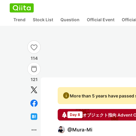
Trend
Stock List
Question
Official Event
Offici
114
121
info
More than 5 years have passed s
オブジェクト指向
Advent C
Day 8
more_horiz
@
Mura-Mi