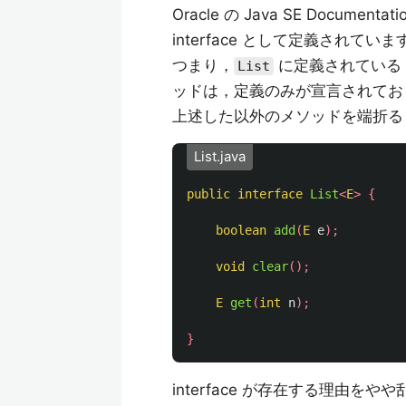
Oracle の Java SE Documentat
interface として定義されていま
つまり，
に定義されている
List
ッドは，定義のみが宣言されてお
上述した以外のメソッドを端折る
List.java
public
interface
List
<
E
>
{
boolean
add
(
E
e
);
void
clear
();
E
get
(
int
n
);
}
interface が存在する理由を