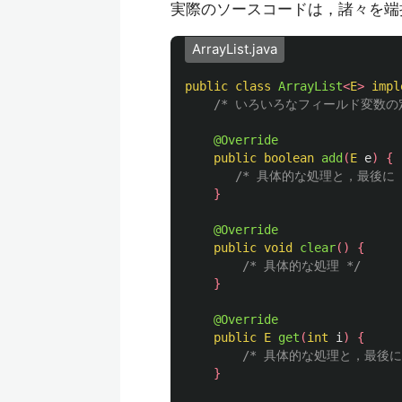
実際のソースコードは，諸々を端
ArrayList.java
public
class
ArrayList
<
E
>
impl
/* いろいろなフィールド変数の定
@Override
public
boolean
add
(
E
e
)
{
/* 具体的な処理と，最後に re
}
@Override
public
void
clear
()
{
/* 具体的な処理 */
}
@Override
public
E
get
(
int
i
)
{
/* 具体的な処理と，最後に r
}