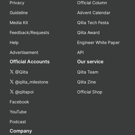
Privacy
Official Column
Guideline
Advent Calendar
Media Kit
Qiita Tech Festa
Feedback/Requests
Qiita Award
Help
Engineer White Paper
Advertisement
API
Official Accounts
Our service
@Qiita
Qiita Team
@qiita_milestone
Qiita Zine
@qiitapoi
Official Shop
Facebook
YouTube
Podcast
Company