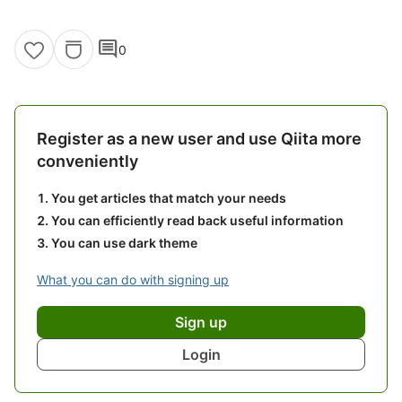
comment
0
Register as a new user and use Qiita more
conveniently
You get articles that match your needs
You can efficiently read back useful information
You can use dark theme
What you can do with signing up
Sign up
Login