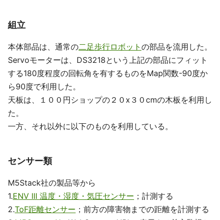
組立
本体部品は、通常の
二足歩行ロボット
の部品を流用した。
Servoモーターは、DS3218という上記の部品にフィット
する180度程度の回転角を有するものをMap関数-90度か
ら90度で利用した。
天板は、１００円ショップの２０x３０cmの木板を利用し
た。
一方、それ以外に以下のものを利用している。
センサー類
M5Stack社の製品等から
1.
ENV III 温度・湿度・気圧センサー
；計測する
2.
ToF距離センサー
；前方の障害物までの距離を計測する