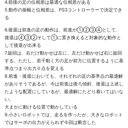
4.前後の足の位相差は最適な位相差がある
5.動作の振幅と位相差は、PS3コントローラーで決定でき
る
6.後退は前進の足の動作は、前進が①②③④として、
後退は④③②そして①に置き換えると対象的な動作と
して後退が出来る
7.旋回は、右だけ動かせば左に、左だけ動かせば右に旋回
する。ただし、若干動く方の足が前方に位置するように基
準点つまり出力０点を変える
8.前進・後退においても、それぞれの足の基準点の最適解
がありそうであるが、今は前進は後ろ傾斜、後退は上述し
たような配置にしているが、最適解にたどり着いてはいな
い。
大まかに動ける位置で動かしている
9.小さいロボットでは、走るを作ったが、大きなロボット
ではサーボの出力がえられず今回は断念した