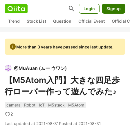
search
Login
Signup
Trend
Stock List
Question
Official Event
Official
info
More than 3 years have passed since last update.
@
MuAuan
(
ムー ウワン
)
【M5Atom入門】大きな四足歩
行ローバー作って遊んでみた♪
camera
Robot
IoT
M5stack
M5Atom
2
Last updated at
2021-08-31
Posted at
2021-08-31