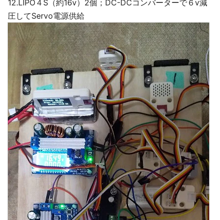
12.LIPO４S（約16v）2個；DC-DCコンバーターで６v減
圧してServo電源供給