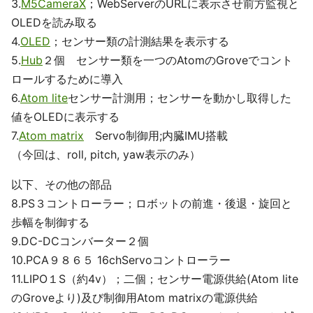
3.
M5CameraX
；WebServerのURLに表示させ前方監視と
OLEDを読み取る
4.
OLED
；センサー類の計測結果を表示する
5.
Hub
２個 センサー類を一つのAtomのGroveでコント
ロールするために導入
6.
Atom lite
センサー計測用；センサーを動かし取得した
値をOLEDに表示する
7.
Atom matrix
Servo制御用;内臓IMU搭載
（今回は、roll, pitch, yaw表示のみ）
以下、その他の部品
8.PS３コントローラー；ロボットの前進・後退・旋回と
歩幅を制御する
9.DC-DCコンバーター２個
10.PCA９８６５ 16chServoコントローラー
11.LIPO１S（約4v）；二個；センサー電源供給(Atom lite
のGroveより)及び制御用Atom matrixの電源供給