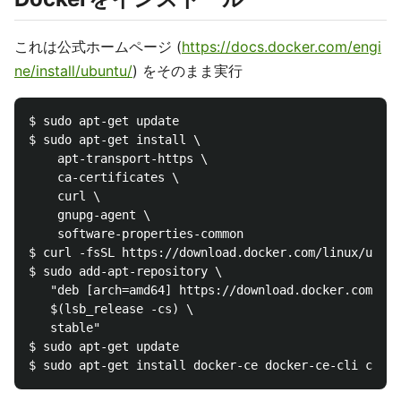
これは公式ホームページ (
https://docs.docker.com/engi
ne/install/ubuntu/
) をそのまま実行
$ sudo apt-get update

$ sudo apt-get install \

    apt-transport-https \

    ca-certificates \

    curl \

    gnupg-agent \

    software-properties-common

$ curl -fsSL https://download.docker.com/linux/ubunt
$ sudo add-apt-repository \

   "deb [arch=amd64] https://download.docker.com/lin
   $(lsb_release -cs) \

   stable"

$ sudo apt-get update
