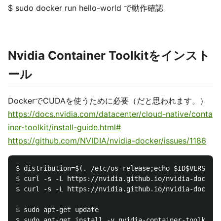
$ sudo docker run hello-world で動作確認
Nvidia Container Toolkitをインスト
ール
DockerでCUDAを使うために必要（だと思われます。）
https://docs.nvidia.com/datacenter/cloud-native/conta
iner-toolkit/install-guide.html#
https://github.com/NVIDIA/nvidia-docker/issues/1186
$ distribution=$(. /etc/os-release;echo $ID$VERSION_
$ curl -s -L https://nvidia.github.io/nvidia-docker/
$ curl -s -L https://nvidia.github.io/nvidia-docker/
$ sudo apt-get update

$ sudo apt-get install -y nvidia-container-toolkit
