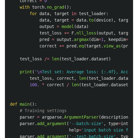
correct
=
0
with
torch
.
no_grad
():
for
data
,
target
in
test_loader
:
data
,
target
=
data
.
to
(
device
),
target
.
t
output
=
model
(
data
)
test_loss
+=
F
.
nll_loss
(
output
,
target
,
pred
=
output
.
argmax
(
dim
=
1
,
keepdim
=
True
correct
+=
pred
.
eq
(
target
.
view_as
(
pred
))
test_loss
/=
len
(
test_loader
.
dataset
)
print
(
'
\n
Test set: Average loss: {:.4f}, Accurac
test_loss
,
correct
,
len
(
test_loader
.
dataset
)
100.
*
correct
/
len
(
test_loader
.
dataset
)))
def
main
():
parser
=
argparse
.
ArgumentParser
(
description
=
'
Py
parser
.
add_argument
(
'
--batch-size
'
,
type
=
int
,
de
help
=
'
input batch size for t
parser
.
add_argument
(
'
--test-batch-size
'
,
type
=
in