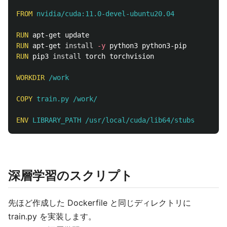
FROM
 nvidia/cuda:11.0-devel-ubuntu20.04
RUN 
RUN 
apt-get 
install
-y
RUN 
pip3 
install 
torch torchvision

WORKDIR
 /work
COPY
 train.py /work/
ENV
 LIBRARY_PATH /usr/local/cuda/lib64/stubs
深層学習のスクリプト
先ほど作成した Dockerfile と同じディレクトリに
train.py を実装します。