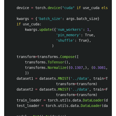
device
=
torch
.
device
(
"
cuda
"
if
use_cuda
else
"
c
kwargs
=
{
'
batch_size
'
:
args
.
batch_size
}
if
use_cuda
:
kwargs
.
update
({
'
num_workers
'
:
1
,
'
pin_memory
'
:
True
,
'
shuffle
'
:
True
},
)
transform
=
transforms
.
Compose
([
transforms
.
ToTensor
(),
transforms
.
Normalize
((
0.1307
,),
(
0.3081
,))
])
dataset1
=
datasets
.
MNIST
(
'
../data
'
,
train
=
True
,
transform
=
transform
)
dataset2
=
datasets
.
MNIST
(
'
../data
'
,
train
=
False
transform
=
transform
)
train_loader
=
torch
.
utils
.
data
.
DataLoader
(
datas
test_loader
=
torch
.
utils
.
data
.
DataLoader
(
datase