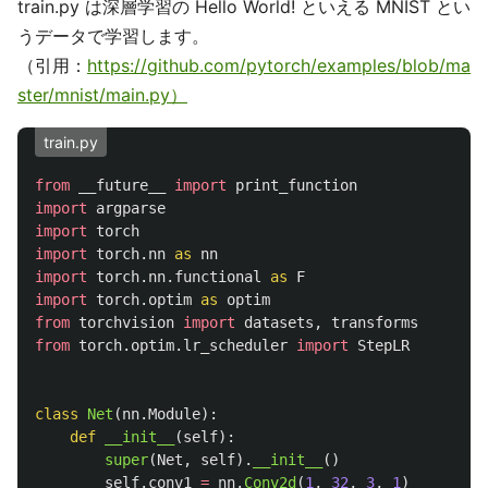
train.py は深層学習の Hello World! といえる MNIST とい
うデータで学習します。
（引用：
https://github.com/pytorch/examples/blob/ma
ster/mnist/main.py）
train.py
from
__future__
import
print_function
import
argparse
import
torch
import
torch.nn
as
nn
import
torch.nn.functional
as
F
import
torch.optim
as
optim
from
torchvision
import
datasets
,
transforms
from
torch.optim.lr_scheduler
import
StepLR
class
Net
(
nn
.
Module
):
def
__init__
(
self
):
super
(
Net
,
self
).
__init__
()
self
.
conv1
=
nn
.
Conv2d
(
1
,
32
,
3
,
1
)