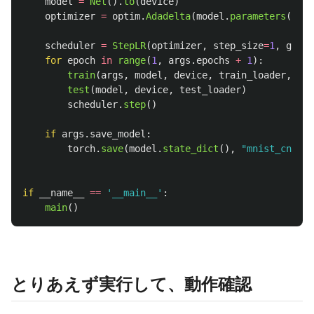
model
=
Net
().
to
(
device
)
optimizer
=
optim
.
Adadelta
(
model
.
parameters
(),
l
scheduler
=
StepLR
(
optimizer
,
step_size
=
1
,
gamma
for
epoch
in
range
(
1
,
args
.
epochs
+
1
):
train
(
args
,
model
,
device
,
train_loader
,
opt
test
(
model
,
device
,
test_loader
)
scheduler
.
step
()
if
args
.
save_model
:
torch
.
save
(
model
.
state_dict
(),
"
mnist_cnn.pt
if
__name__
==
'
__main__
'
:
main
()
とりあえず実行して、動作確認