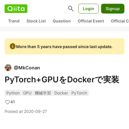
search
Login
Signup
Trend
Stock List
Question
Official Event
Official
info
More than 5 years have passed since last update.
@
MkConan
PyTorch+GPUをDockerで実装
Python
GPU
機械学習
Docker
PyTorch
41
Posted at
2020-09-27