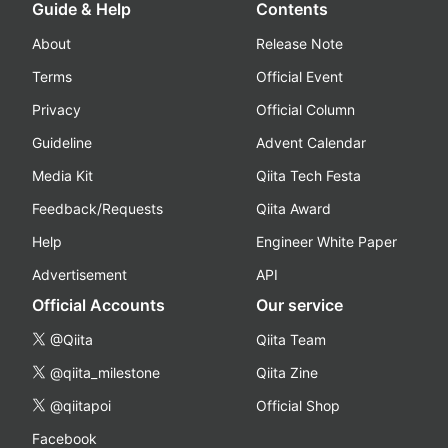
Guide & Help
Contents
About
Release Note
Terms
Official Event
Privacy
Official Column
Guideline
Advent Calendar
Media Kit
Qiita Tech Festa
Feedback/Requests
Qiita Award
Help
Engineer White Paper
Advertisement
API
Official Accounts
Our service
@Qiita
Qiita Team
@qiita_milestone
Qiita Zine
@qiitapoi
Official Shop
Facebook