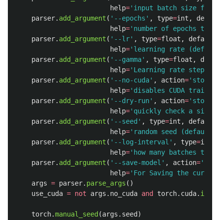
help
=
'
input batch size for t
parser
.
add_argument
(
'
--epochs
'
,
type
=
int
,
defaul
help
=
'
number of epochs to tr
parser
.
add_argument
(
'
--lr
'
,
type
=
float
,
default
=
help
=
'
learning rate (default
parser
.
add_argument
(
'
--gamma
'
,
type
=
float
,
defau
help
=
'
Learning rate step gam
parser
.
add_argument
(
'
--no-cuda
'
,
action
=
'
store_t
help
=
'
disables CUDA training
parser
.
add_argument
(
'
--dry-run
'
,
action
=
'
store_t
help
=
'
quickly check a single
parser
.
add_argument
(
'
--seed
'
,
type
=
int
,
default
=
help
=
'
random seed (default: 
parser
.
add_argument
(
'
--log-interval
'
,
type
=
int
,
help
=
'
how many batches to wa
parser
.
add_argument
(
'
--save-model
'
,
action
=
'
stor
help
=
'
For Saving the current
args
=
parser
.
parse_args
()
use_cuda
=
not
args
.
no_cuda
and
torch
.
cuda
.
is_av
torch
.
manual_seed
(
args
.
seed
)