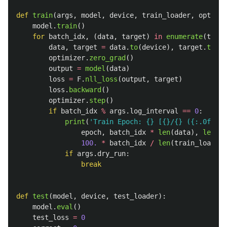
def
train
(
args
,
model
,
device
,
train_loader
,
optimiz
model
.
train
()
for
batch_idx
,
(
data
,
target
)
in
enumerate
(
train
data
,
target
=
data
.
to
(
device
),
target
.
to
(
de
optimizer
.
zero_grad
()
output
=
model
(
data
)
loss
=
F
.
nll_loss
(
output
,
target
)
loss
.
backward
()
optimizer
.
step
()
if
batch_idx
%
args
.
log_interval
==
0
:
print
(
'
Train Epoch: {} [{}/{} ({:.0f}%)]
epoch
,
batch_idx
*
len
(
data
),
len
(
tr
100.
*
batch_idx
/
len
(
train_loader
)
if
args
.
dry_run
:
break
def
test
(
model
,
device
,
test_loader
):
model
.
eval
()
test_loss
=
0