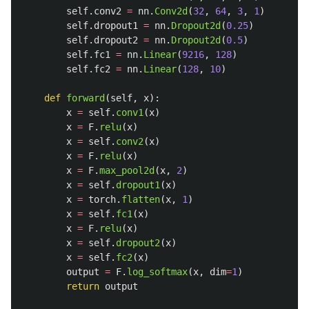
self
.
conv2
=
nn
.
Conv2d
(
32
,
64
,
3
,
1
)
self
.
dropout1
=
nn
.
Dropout2d
(
0.25
)
self
.
dropout2
=
nn
.
Dropout2d
(
0.5
)
self
.
fc1
=
nn
.
Linear
(
9216
,
128
)
self
.
fc2
=
nn
.
Linear
(
128
,
10
)
def
forward
(
self
,
x
):
x
=
self
.
conv1
(
x
)
x
=
F
.
relu
(
x
)
x
=
self
.
conv2
(
x
)
x
=
F
.
relu
(
x
)
x
=
F
.
max_pool2d
(
x
,
2
)
x
=
self
.
dropout1
(
x
)
x
=
torch
.
flatten
(
x
,
1
)
x
=
self
.
fc1
(
x
)
x
=
F
.
relu
(
x
)
x
=
self
.
dropout2
(
x
)
x
=
self
.
fc2
(
x
)
output
=
F
.
log_softmax
(
x
,
dim
=
1
)
return
output