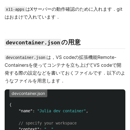
はXサーバーの動作確認のために入れます．git
x11-apps
はおまけで入れています．
の用意
devcontainer.json
は，VS codeの拡張機能Remote-
devcontainer.json
Containersを使ってコンテナを立ち上げてVS codeで開
発する際の設定などを書いておくファイルです．以下のよ
うなファイルを用意します．
devcontainer.json
{
"name"
:
"Julia dev container"
,
// specify your workspace
"context"
:
".."
,