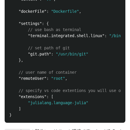
"dockerFile"
:
"Dockerfile"
,
"settings"
:
{
// use bash as terminal
"terminal.integrated.shell.linux"
:
"/bin/bas
// set path of git
"git.path"
:
"/usr/bin/git"
},
// user name of container
"remoteUser"
:
"root"
,
// specify vs code extentions you will use on re
"extensions"
:
[
"julialang.language-julia"
]
}