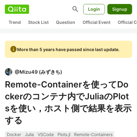
search
Login
Signup
Trend
Stock List
Question
Official Event
Official
info
More than 5 years have passed since last update.
@
Mizu49
(
みずきち
)
Remote-Containerを使ってDo
ckerのコンテナ内でJuliaのPlot
sを使い，ホスト側で結果を表示
する
Docker
Julia
VSCode
Plots.jl
Remote-Containers