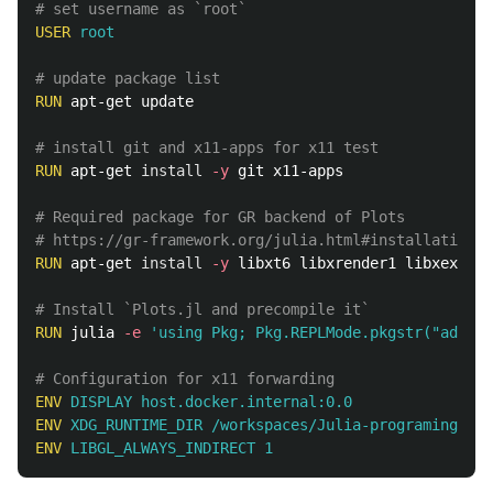
# set username as `root`
USER
 root
# update package list
RUN 
apt-get update

# install git and x11-apps for x11 test
RUN 
apt-get 
install
-y
 git x11-apps

# Required package for GR backend of Plots
# https://gr-framework.org/julia.html#installation
RUN 
apt-get 
install
-y
 libxt6 libxrender1 libxext6 l
# Install `Plots.jl and precompile it`
RUN 
julia 
-e
'using Pkg; Pkg.REPLMode.pkgstr("add Pl
# Configuration for x11 forwarding
ENV
 DISPLAY host.docker.internal:0.0
ENV
 XDG_RUNTIME_DIR /workspaces/Julia-programing/.tm
ENV
 LIBGL_ALWAYS_INDIRECT 1