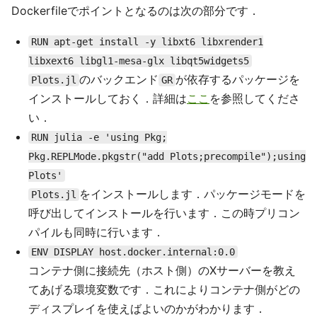
Dockerfileでポイントとなるのは次の部分です．
RUN apt-get install -y libxt6 libxrender1
libxext6 libgl1-mesa-glx libqt5widgets5
のバックエンド
が依存するパッケージを
Plots.jl
GR
インストールしておく．詳細は
ここ
を参照してくださ
い．
RUN julia -e 'using Pkg;
Pkg.REPLMode.pkgstr("add Plots;precompile");using
Plots'
をインストールします．パッケージモードを
Plots.jl
呼び出してインストールを行います．この時プリコン
パイルも同時に行います．
ENV DISPLAY host.docker.internal:0.0
コンテナ側に接続先（ホスト側）のXサーバーを教え
てあげる環境変数です．これによりコンテナ側がどの
ディスプレイを使えばよいのかがわかります．