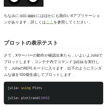
ちなみに
にはほかにも面白いXアプリケーショ
x11-apps
ンがあります．詳しくは
ここ
を参照してください．
プロットの表示テスト
さて，Xサーバーの動作が確認出来たら，いよいよJuliaで
プロットします．コンテナ内でコマンド
を実行し
julia
て，JuliaのREPLモードに入ります．以下のようにランダ
ムな値を100個生成してプロットします．
julia
>
using
Plots
julia
>
plot
(
rand
(
100
))