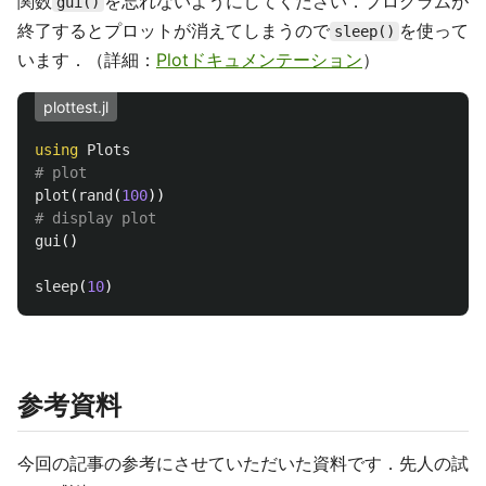
関数
を忘れないようにしてください．プログラムが
gui()
終了するとプロットが消えてしまうので
を使って
sleep()
います．（詳細：
Plotドキュメンテーション
）
plottest.jl
using
Plots
# plot
plot
(
rand
(
100
))
# display plot
gui
()
sleep
(
10
)
参考資料
今回の記事の参考にさせていただいた資料です．先人の試