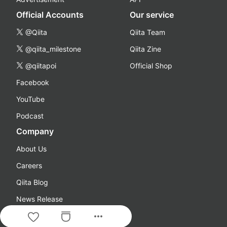
Official Accounts
Our service
@Qiita
Qiita Team
@qiita_milestone
Qiita Zine
@qiitapoi
Official Shop
Facebook
YouTube
Podcast
Company
About Us
Careers
Qiita Blog
News Release
more_horiz