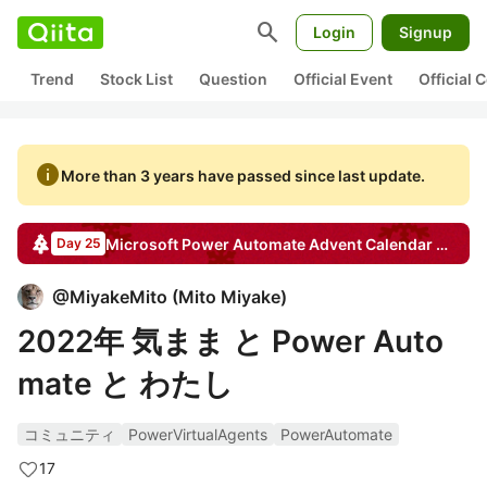
search
Login
Signup
Trend
Stock List
Question
Official Event
Official
info
More than 3 years have passed since last update.
Microsoft Power Automate
Advent Calendar
2022
Day 25
@
MiyakeMito
(
Mito Miyake
)
2022年 気まま と Power Auto
mate と わたし
コミュニティ
PowerVirtualAgents
PowerAutomate
17