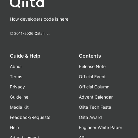
How developers code is here.
© 2011-
2026
Qiita Inc.
Guide & Help
Contents
About
Release Note
Terms
Official Event
Privacy
Official Column
Guideline
Advent Calendar
Media Kit
Qiita Tech Festa
Feedback/Requests
Qiita Award
Help
Engineer White Paper
Advertisement
API