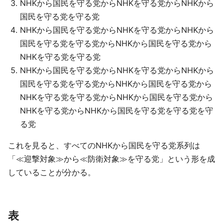
NHKから国民を守る党からNHKを守る党からNHKから
国民を守る党を守る党
NHKから国民を守る党からNHKを守る党からNHKから
国民を守る党を守る党からNHKから国民を守る党から
NHKを守る党を守る党
NHKから国民を守る党からNHKを守る党からNHKから
国民を守る党を守る党からNHKから国民を守る党から
NHKを守る党を守る党からNHKから国民を守る党から
NHKを守る党からNHKから国民を守る党を守る党を守
る党
これを見ると、すべてのNHKから国民を守る党系列は
「≪迎撃対象≫から≪防衛対象≫を守る党」という形を成
していることが分かる。
表