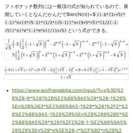
フィボナッチ数列には一般項の式が知られているので、展
開していくとなんだかんだで$len(N(n))=$
((-6*(1+√5)*
(-1)^n+(3*√5-1)*(1/2*(√5-1))^n+(9+5*√5)*(1/2(-1-
という式ができる。
√5))^n)*e^(-i*π*n))/(1+√5)
https://www.wolframalpha.com/input/?i=x%3D%2
8%28-6*%281%2B%E2%88%9A5%29*%28-1%29%
5En%2B%283*%E2%88%9A5-1%29*%281%2F2*%2
8%E2%88%9A5-1%29%29%5En%2B%289%2B5*%E
2%88%9A5%29*%281%2F2%28-1-%E2%88%9A5%
29%29%5En%29*e%5E%28-i*%CF%80*n%29%2