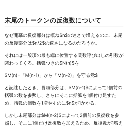
末尾のトークンの反復数について
なぜ開幕の反復部分は概ね$n$の速さで増えるのに、末尾
の反復部分は$n/2$の速さになるのだろうか。
それには一般項の最も端に位置する関数呼び出しの引数が
関わってくる。括弧つきの$N(n)$を
$M(n)=「M(n-1)」から「M(n-2)」を守る党$
と記述したとき、冒頭部分は、$M(n-1)$によって1個前の
括弧の数を参照し、さらにそこに括弧を1個付け足すた
め、括弧の個数を1増やすのに$n$が1かかる。
しかし末尾部分は$M(n-2)$によって2個前の反復数を参
照し、そこに1個だけ反復数を加えるため、反復数が1増え