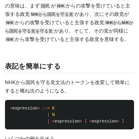
の意味は、まず
が
からの攻撃を受けていると主
国民
NHK
張する政党
があり、次にその政党が
NHKから国民を守る党
からの攻撃を受けていると主張する政党
NHK
NHKからNHKか
があり、そして、その党が同様に
ら国民を守る党を守る党
から攻撃を受けていると主張する政党を意味する。
NHK
表記を簡単にする
NHKから国民を守る党文法のトークンを改変して簡単に
すると概ね次のようになる。
<
expression
>
::=
K
|
N
|
<
expression
>
[
<
expression
>
]
いくつかの例を出そう。