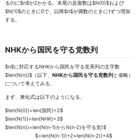
るのに$n$が2かかる。末尾の反復数は$N(0)$および
$N(1)$のときに0で、以降$n$が偶数のときに1ずつ増加
する。
NHKから国民を守る党数列
$n$に対応するNHKから国民を守る党系列の文字数
$len(N(n))$（以下、
NHKから国民を守る党数列
と省略）
について考えてみる。
まず、漸化式は以下のようになる。
$len(N(0))=len(国民)=2$
$len(N(1))=len(NHK)=3$
$len(N(n))=len(N(n-1)からN(n-2)を守る党)$
$=len(N(n-1))+2+len(N(n-2))+4$