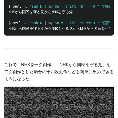
$ 
perl 
-E
'sub N { my $n = shift; $n == 0 ? "国民" 
NHKから国民を守る党からNHKを守る党

$ 
perl 
-E
'sub N { my $n = shift; $n == 0 ? "国民" 
これで、NHKを一次創作、「NHKから国民を守る党」を
二次創作とした場合の十四次創作なども簡単に出力できる
ようになった。