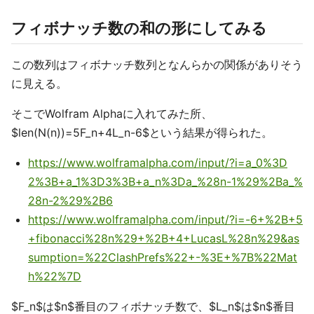
フィボナッチ数の和の形にしてみる
この数列はフィボナッチ数列となんらかの関係がありそう
に見える。
そこでWolfram Alphaに入れてみた所、
$len(N(n))=5F_n+4L_n-6$という結果が得られた。
https://www.wolframalpha.com/input/?i=a_0%3D
2%3B+a_1%3D3%3B+a_n%3Da_%28n-1%29%2Ba_%
28n-2%29%2B6
https://www.wolframalpha.com/input/?i=-6+%2B+5
+fibonacci%28n%29+%2B+4+LucasL%28n%29&as
sumption=%22ClashPrefs%22+-%3E+%7B%22Mat
h%22%7D
$F_n$は$n$番目のフィボナッチ数で、$L_n$は$n$番目