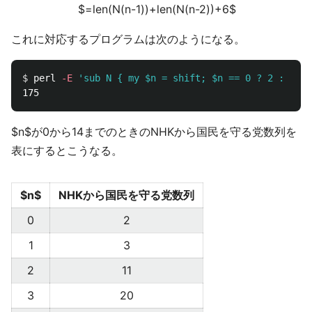
$=len(N(n-1))+len(N(n-2))+6$
これに対応するプログラムは次のようになる。
$ 
perl 
-E
'sub N { my $n = shift; $n == 0 ? 2 : $n =
$n$が0から14までのときのNHKから国民を守る党数列を
表にするとこうなる。
$n$
NHKから国民を守る党数列
0
2
1
3
2
11
3
20