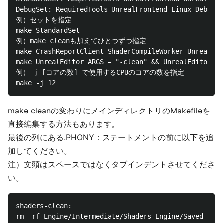
DebugSet: RequiredTools UnrealFrontend-Linux-Debug U
例）セットを指定

make StandardSet

例）make cleanも加えてひとつずつ指定

make CrashReportClient ShaderCompileWorker UnrealLig
make UnrealEditor ARGS = "-clean" && UnrealEditor

例）-j [コアの数] で使用するCPUのコアの数を指定

make -j 12
make cleanの変わりにメインディレクトリのMakefileを
直接編集する方法もあります。
最後の列にある.PHONY：ステートメントの前に以下を追
加してください。
注）文頭はスペースではなくタブインデントさせてくださ
い。
shaders-clean:

rm -rf Engine/Intermediate/Shaders Engine/Saved Engi