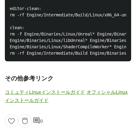
editor-clean:

rm -rf Engine/Intermediate/Build/Linux/x86_64-unknow
clean:

rm -f Engine/Binaries/Linux/Unreal* Engine/Binaries/
Engine/Binaries/Linux/libUnreal* Engine/Binaries/Lin
Engine/Binaries/Linux/ShaderCompileWorker* Engine/Bi
rm -rf Engine/Intermediate/Build Engine/Binaries/Lin
その他参考リンク
コミュティLinuxインストールガイド
オフィシャルLinux
インストールガイド
comment
0