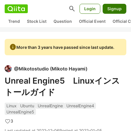
search
Login
Signup
Trend
Stock List
Question
Official Event
Official
info
More than 3 years have passed since last update.
@
Mikotostudio
(
Mikoto Hayami
)
Unreal Engine5 Linuxインス
トールガイド
Linux
Ubuntu
UnrealEngine
UnrealEngine4
UnrealEngine5
3
Last updated at
2022-12-06
Posted at
2022-01-05