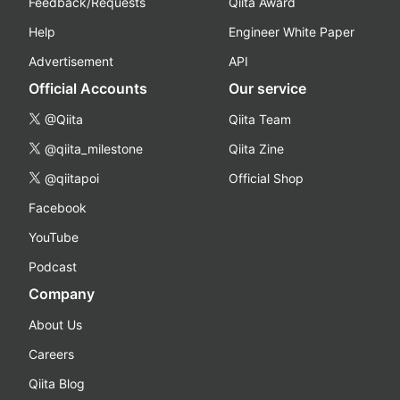
Feedback/Requests
Qiita Award
Help
Engineer White Paper
Advertisement
API
Official Accounts
Our service
@Qiita
Qiita Team
@qiita_milestone
Qiita Zine
@qiitapoi
Official Shop
Facebook
YouTube
Podcast
Company
About Us
Careers
Qiita Blog