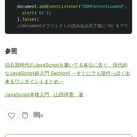
document
.
addEventListener
(
"
DOMContentLoaded
"
,
func
alert
(
'
Hi
'
);
},
false
);
//documentオブジェクトの読み込み完了後に'Hi'をアラート
参照
旧石器時代のJavaScriptを書いてる各位に告ぐ、現代的
なJavaScript超入門 Section1 ～すぐにでも現代っぽく出
来るワンポイントまとめ～
JavaScript本格入門 山田祥寛 著
comment
0