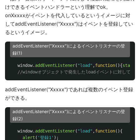
けできるイベントハンドラーという理解でok。
onXxxxxがイベントを代入しているというイメージに対
してaddEventListener("Xxxxx")はイベントを登録してい
るというイメージ。
addEventListener("Xxxxx")によるイベントリスナーの登
録(1)
window
.
addEventListener
(
"
load
"
,
function
(){
stateme
//windowオブジェクトで発生したloadイベントに対してsta
addEventListener("Xxxxx")であれば複数のイベント登録
ができる。
addEventListener("Xxxxx")によるイベントリスナーの登
録(2)
window
.
addEventListener
(
"
load
"
,
function
(){
alert
(
'
登録1
'
);