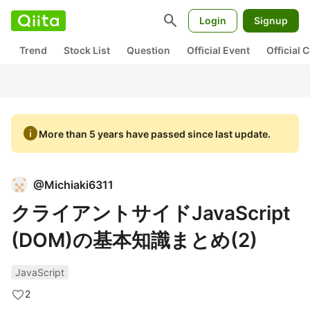
search
Login
Signup
Trend
Stock List
Question
Official Event
Official
info
More than 5 years have passed since last update.
@
Michiaki6311
クライアントサイドJavaScript
(DOM)の基本知識まとめ(2)
JavaScript
2