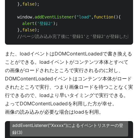
},
false
);
window
.
addEventListener
(
"
load
"
,
function
(){
alert
(
'
登録2
'
);
},
false
);
//ページ読み込み完了後に'登録1'と'登録2'が登録した順
また、loadイベントはDOMContentLoadedで書き換える
ことができる。loadイベントがコンテンツ本体とすべて
の画像がロードされたところで実行されるのに対し、
DOMContentLoadedイベントはコンテンツ本体がロード
されたところで実行、つまり画像ロードを待つことなく実
行できるので、loadより早いタイミングで実行できる。
よってDOMContentLoadedを利用した方が幸せ。
画像の読み込みが必要な場合はloadを利用。
addEventListener("Xxxxx")によるイベントリスナーの登
録(3)