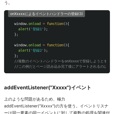
う。
onXxxxxによるイベントハンドラーの登録(3)
window
.
onload
=
function
(){
alert
(
'
登録1
'
);
};
window
.
onload
=
function
(){
alert
(
'
登録2
'
);
};
//複数のイベントハンドラーをonXxxxxで登録しようとす
//この例だとページ読み込み完了後にアラートされるのは'登
addEventListener("Xxxxx")イベント
上のような問題があるため、極力
addEventListener("Xxxxx")の方を使う。イベントリスナ
ーは同一要素の同一イベントに対して複数の処理を関連付