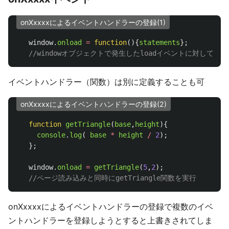
onXxxxxによるイベントハンドラーの登録(1)
window
.
onload
=
function
(){
statements
};
//windowオブジェクトで発生したloadイベントに対してsta
イベントハンドラー（関数）は別に定義することも可
onXxxxxによるイベントハンドラーの登録(2)
function
getTriangle
(
base
,
height
){
console
.
log
(
base
*
height
/
2
);
};
window
.
onload
=
getTriangle
(
5
,
2
);
//ページ読み込みと同時にgetTriangle関数を実行
onXxxxxによるイベントハンドラーの登録で複数のイベ
ントハンドラーを登録しようとすると上書きされてしま