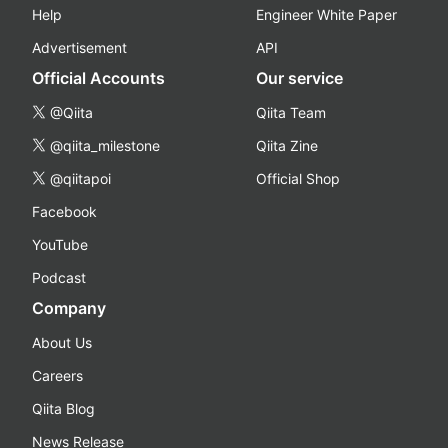
Help
Engineer White Paper
Advertisement
API
Official Accounts
Our service
@Qiita
Qiita Team
@qiita_milestone
Qiita Zine
@qiitapoi
Official Shop
Facebook
YouTube
Podcast
Company
About Us
Careers
Qiita Blog
News Release