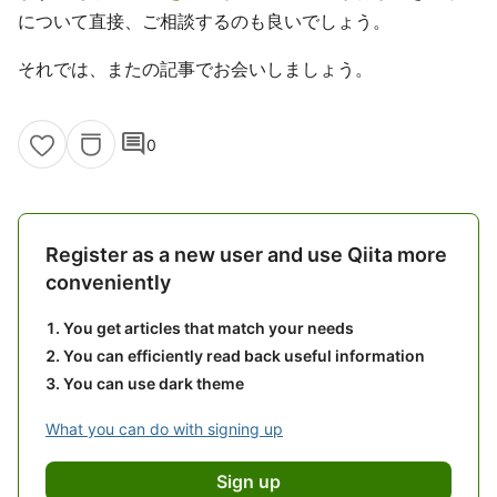
について直接、ご相談するのも良いでしょう。
それでは、またの記事でお会いしましょう。
comment
0
Register as a new user and use Qiita more
conveniently
You get articles that match your needs
You can efficiently read back useful information
You can use dark theme
What you can do with signing up
Sign up