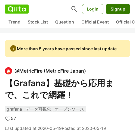
search
Login
Signup
Trend
Stock List
Question
Official Event
Official
info
More than 5 years have passed since last update.
@
MetricFire
(
MetricFire Japan
)
【Grafana】基礎から応用ま
で、これで網羅！
grafana
データ可視化
オープンソース
57
Last updated at
2020-05-19
Posted at
2020-05-19