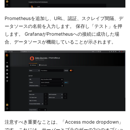
Prometheusを追加し、URL、認証、スクレイプ間隔、デ
ータソースの名前を入力します。 保存し「テスト」を押
します。 GrafanaがPrometheusへの接続に成功した場
合、データソースが機能していることが示されます。
注意すべき重要なことは、「Access mode dropdown」
です。これには、サーバーとブラウザーの2つのオプショ