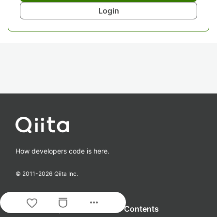
Login
How developers code is here.
© 2011-
2026
Qiita Inc.
more_horiz
Guide & Help
Contents