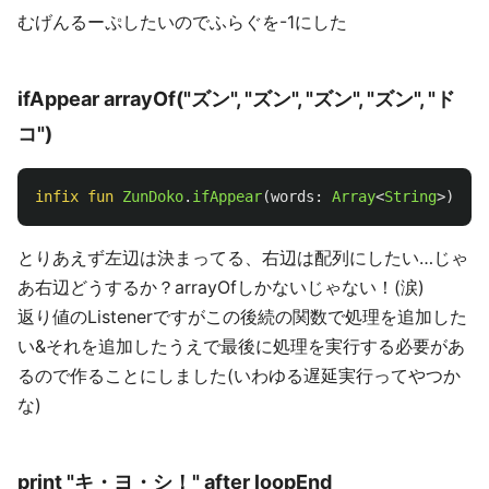
むげんるーぷしたいのでふらぐを-1にした
ifAppear arrayOf("ズン", "ズン", "ズン", "ズン", "ド
コ")
infix
fun
ZunDoko
.
ifAppear
(
words
:
Array
<
String
>):
Li
とりあえず左辺は決まってる、右辺は配列にしたい…じゃ
あ右辺どうするか？arrayOfしかないじゃない！(涙)
返り値のListenerですがこの後続の関数で処理を追加した
い&それを追加したうえで最後に処理を実行する必要があ
るので作ることにしました(いわゆる遅延実行ってやつか
な)
print "キ・ヨ・シ！" after loopEnd