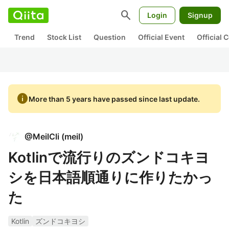
search
Login
Signup
Trend
Stock List
Question
Official Event
Official
info
More than 5 years have passed since last update.
@
MeilCli
(
meil
)
Kotlinで流行りのズンドコキヨ
シを日本語順通りに作りたかっ
た
Kotlin
ズンドコキヨシ