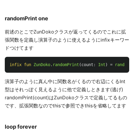
randomPrint one
前述のとこでZunDokoクラスが返ってくるのでこれに拡
張関数を定義し演算子のように使えるようにinfixキーワー
ドつけてます
infix
fun
ZunDoko
.
randomPrint
(
count
:
Int
)
=
randomPr
演算子のように真ん中に関数名がくるので右辺にくるInt
型はそれっぽく見えるように他で定義しときます(逃げ)
randomPrint(count)はZunDokoクラスで定義してるもの
です、拡張関数なのでthisで参照できthisを省略してます
loop forever