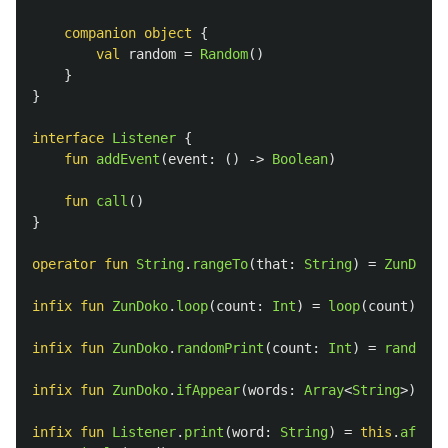
companion
object
{
val
random
=
Random
()
}
}
interface
Listener
{
fun
addEvent
(
event
:
()
->
Boolean
)
fun
call
()
}
operator
fun
String
.
rangeTo
(
that
:
String
)
=
ZunDoko
(
infix
fun
ZunDoko
.
loop
(
count
:
Int
)
=
loop
(
count
)
infix
fun
ZunDoko
.
randomPrint
(
count
:
Int
)
=
randomPr
infix
fun
ZunDoko
.
ifAppear
(
words
:
Array
<
String
>):
Li
infix
fun
Listener
.
print
(
word
:
String
)
=
this
.
after