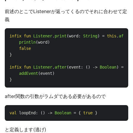
前述のとこでListenerが返ってくるのでそれに合わせて定
義
infix
fun
Listener
.
print
(
word
:
String
)
=
this
.
after
println
(
word
)
false
}
infix
fun
Listener
.
after
(
event
:
()
->
Boolean
)
=
thi
addEvent
(
event
)
}
after関数の引数がラムダである必要があるので
val
loopEnd
:
()
->
Boolean
=
{
true
}
と定義します(逃げ)