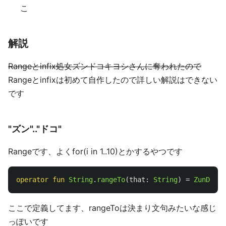
こ
解説
Rangeとinfix処女ズンドコキヨシさんに奪われたので
Rangeとinfixは初めて自作したので詳しい解説はできない
です
"ズン".."ドコ"
Rangeです、よくfor(i in 1..10)とかするやつです
operator
fun
String
.
rangeTo
(
that
:
String
)
=
ZunDoko
(
ここで定義してます、rangeToは決まり文句みたいな感じ
っぽいです