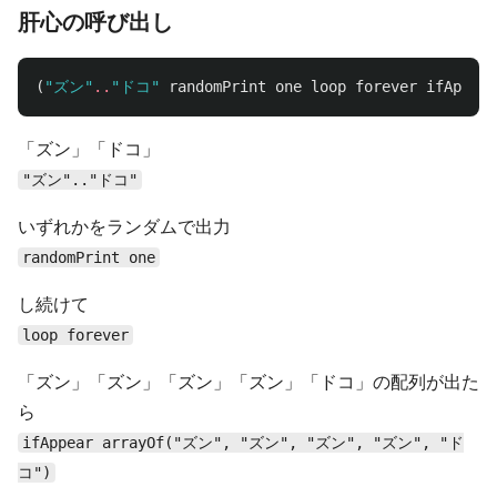
肝心の呼び出し
(
"ズン"
..
"ドコ"
randomPrint
one
loop
forever
ifAppear
「ズン」「ドコ」
"ズン".."ドコ"
いずれかをランダムで出力
randomPrint one
し続けて
loop forever
「ズン」「ズン」「ズン」「ズン」「ドコ」の配列が出た
ら
ifAppear arrayOf("ズン", "ズン", "ズン", "ズン", "ド
コ")