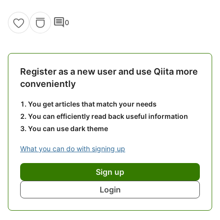
comment
0
Register as a new user and use Qiita more
conveniently
You get articles that match your needs
You can efficiently read back useful information
You can use dark theme
What you can do with signing up
Sign up
Login