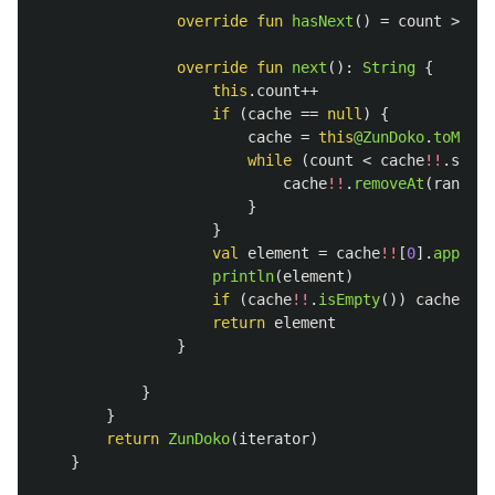
override
fun
hasNext
()
=
count
>
thi
override
fun
next
():
String
{
this
.
count
++
if
(
cache
==
null
)
{
cache
=
this
@ZunDoko
.
toMutab
while
(
count
<
cache
!!
.
size
)
cache
!!
.
removeAt
(
random
.
}
}
val
element
=
cache
!!
[
0
].
apply
{
println
(
element
)
if
(
cache
!!
.
isEmpty
())
cache
=
n
return
element
}
}
}
return
ZunDoko
(
iterator
)
}