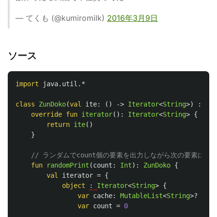
— てくも (@kumiromilk)
2016年3月9日
ソース
import
java.util.*
class
ZunDoko
(
val
ite
:
()
->
Iterator
<
String
>)
:
Ite
override
fun
iterator
():
Iterator
<
String
>
{
return
ite
()
}
// ランダムでcount個の要素を出力しながら次の要素に行くIt
fun
randomPrint
(
count
:
Int
):
ZunDoko
{
val
iterator
=
{
object
: 
Iterator
<
String
>
{
var
cache
:
MutableList
<
String
>?
=
nu
var
count
=
0