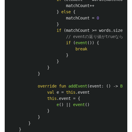
matchCount
++
}
else
{
matchCount
=
0
}
if
(
matchCount
>=
words
.
size
)
{
// eventの返り値がtrueなら処
if
(
event
())
{
break
}
}
}
}
override
fun
addEvent
(
event
:
()
->
Boole
val
e
=
this
.
event
this
.
event
=
{
e
()
||
event
()
}
}
}
}