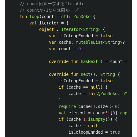
// count回ループするIterable
// countが-1なら無限ループ
fun
loop
(
count
:
Int
):
ZunDoko
{
val
iterator
=
{
object
: 
Iterator
<
String
>
{
var
isColoopEnnded
=
false
var
cache
:
MutableList
<
String
>?
=
nu
var
count
=
0
override
fun
hasNext
()
=
count
==
fo
override
fun
next
():
String
{
isColoopEnnded
=
false
if
(
cache
==
null
)
{
cache
=
this
@ZunDoko
.
toMutab
}
require
(
cache
!!
.
size
>
0
)
val
element
=
cache
!!
[
0
].
apply
{
if
(
cache
!!
.
isEmpty
())
{
cache
=
null
isColoopEnnded
=
true