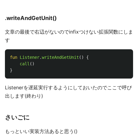
.writeAndGetUnit()
文章の最後で右辺がないのでinfixつけない拡張関数にしま
す
fun
Listener
.
writeAndGetUnit
()
{
call
()
}
Listenerを遅延実行するようにしておいたのでここで呼び
出します(終わり)
さいごに
もっといい実装方法あると思う()