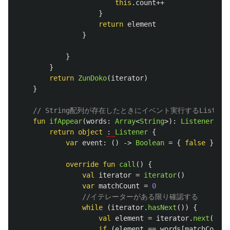
this
.
count
++
}
return
element
}
}
}
return
ZunDoko
(
iterator
)
}
// String配列が存在したときにイベント実行するListen
fun
ifAppear
(
words
:
Array
<
String
>):
Listener
{
return
object
: 
Listener
{
var
event
:
()
->
Boolean
=
{
false
}
override
fun
call
()
{
val
iterator
=
iterator
()
var
matchCount
=
0
//イテレーターがある限り確認する
while
(
iterator
.
hasNext
())
{
val
element
=
iterator
.
next
()
if
(
element
==
words
[
matchCount
]