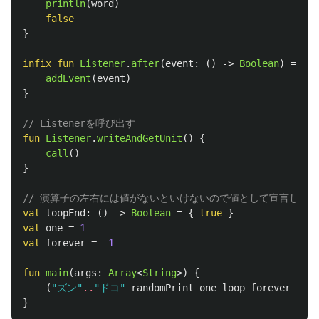
println
(
word
)
false
}
infix
fun
Listener
.
after
(
event
:
()
->
Boolean
)
=
thi
addEvent
(
event
)
}
// Listenerを呼び出す
fun
Listener
.
writeAndGetUnit
()
{
call
()
}
// 演算子の左右には値がないといけないので値として宣言して
val
loopEnd
:
()
->
Boolean
=
{
true
}
val
one
=
1
val
forever
=
-
1
fun
main
(
args
:
Array
<
String
>)
{
(
"ズン"
..
"ドコ"
randomPrint
one
loop
forever
ifAp
}