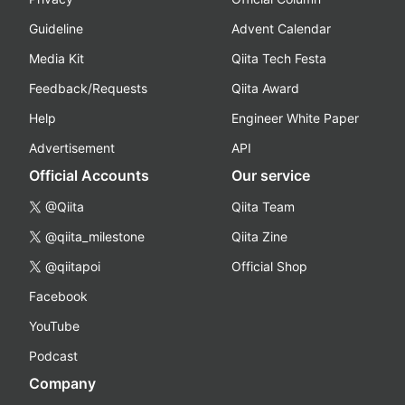
Guideline
Advent Calendar
Media Kit
Qiita Tech Festa
Feedback/Requests
Qiita Award
Help
Engineer White Paper
Advertisement
API
Official Accounts
Our service
@Qiita
Qiita Team
@qiita_milestone
Qiita Zine
@qiitapoi
Official Shop
Facebook
YouTube
Podcast
Company